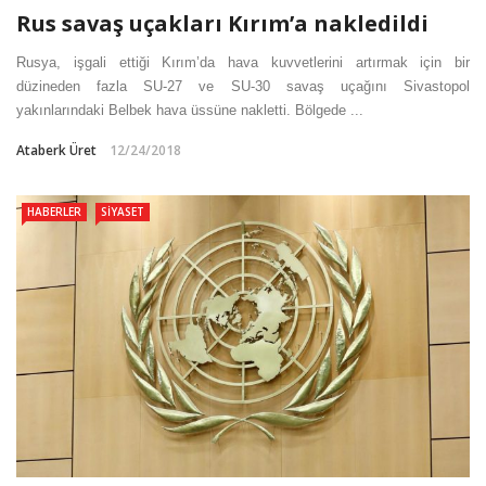
Rus savaş uçakları Kırım’a nakledildi
Rusya, işgali ettiği Kırım’da hava kuvvetlerini artırmak için bir
düzineden fazla SU-27 ve SU-30 savaş uçağını Sivastopol
yakınlarındaki Belbek hava üssüne nakletti. Bölgede ...
Ataberk Üret
12/24/2018
HABERLER
SIYASET