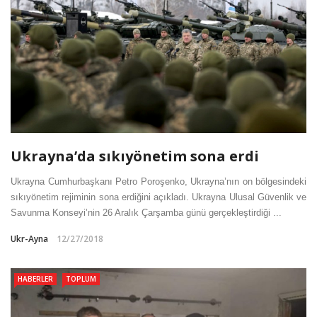
Ukrayna’da sıkıyönetim sona erdi
Ukrayna Cumhurbaşkanı Petro Poroşenko, Ukrayna’nın on bölgesindeki
sıkıyönetim rejiminin sona erdiğini açıkladı. Ukrayna Ulusal Güvenlik ve
Savunma Konseyi’nin 26 Aralık Çarşamba günü gerçekleştirdiği ...
Ukr-Ayna
12/27/2018
HABERLER
TOPLUM