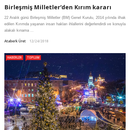
Birleşmiş Milletler’den Kırım kararı
22 Aralık günü Birleşmiş Milletler (BM) Genel Kurulu, 2014 yılında ilhak
edilen Kırımda yaşanan insan hakları ihlallerini değerlendirdi ve konuyla
alakalı kınama ...
Ataberk Üret
12/24/2018
HABERLER
TOPLUM