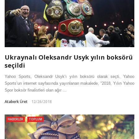
Ukraynalı Oleksandr Usyk yılın boksörü
seçildi
Yahoo Sports, Oleksandr Usyk’ı yılın boksörü olarak seçti. Yahoo
Sports’un internet sayfasında yayınlanan makalede, “2018, Yılın Yahoo
Spor boksör finalistleri olan ağır ...
Ataberk Üret
12/26/2018
HABERLER
TOPLUM