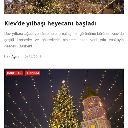
Kiev’de yılbaşı heyecanı başladı
Dev yılbaşı ağacı ve süslemelerle ışıl ışıl bir görünüme bürünen Kiev’de
çeşitli konserler ve gösterilerle binlerce insan yeni yıla coşkuyla
girecek. Başkent ...
Ukr-Ayna
12/24/2018
HABERLER
TOPLUM