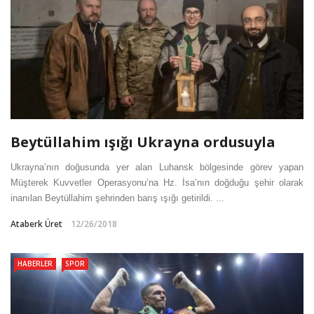
Beytüllahim ışığı Ukrayna ordusuyla
Ukrayna’nın doğusunda yer alan Luhansk bölgesinde görev yapan
Müşterek Kuvvetler Operasyonu’na Hz. İsa’nın doğduğu şehir olarak
inanılan Beytüllahim şehrinden barış ışığı getirildi. ...
Ataberk Üret
12/26/2018
HABERLER
SPOR