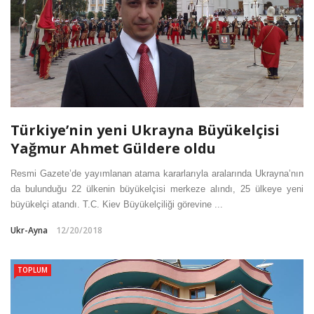
Türkiye’nin yeni Ukrayna Büyükelçisi
Yağmur Ahmet Güldere oldu
Resmi Gazete’de yayımlanan atama kararlarıyla aralarında Ukrayna’nın
da bulunduğu 22 ülkenin büyükelçisi merkeze alındı, 25 ülkeye yeni
büyükelçi atandı. T.C. Kiev Büyükelçiliği görevine ...
Ukr-Ayna
12/20/2018
TOPLUM