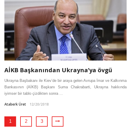
AİKB Başkanından Ukrayna’ya övgü
Ukrayna Başbakanı ile Kiev’de bir araya gelen Avrupa İmar ve Kalkınma
Bankasının (AİKB) Başkanı Suma Chakrabarti, Ukrayna hakkında
iyimser bir tablo çizdikten sonra ...
Ataberk Üret
12/20/2018
1
2
3