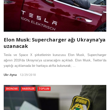
Elon Musk: Supercharger ağı Ukrayna’ya
uzanacak
Tesla ve Space X şirketlerinin kurucusu Elon Musk, Supercharger
ağının 2019’da Ukrayna’ya uzanacağını açıkladı. Elon Musk, Twitter’da
yaptığı açıklamada bir haritaya atıfta bulunurak; ...
Ukr-Ayna
12/29/2018
EKONOMI
HABERLER
TOPLUM