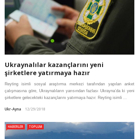
Ukraynalılar kazançlarını yeni
şirketlere yatırmaya hazır
Reyting isimli sosyal araştırma merkezi tarafından yapılan anket
çalışmasına göre, Ukraynalıların yarısından fazlası Ukrayna’da ki yeni
şirketlere gelecekteki kazançlarını yatırmaya hazır. Reyting isimli ...
Ukr-Ayna
12/29/2018
HABERLER
TOPLUM