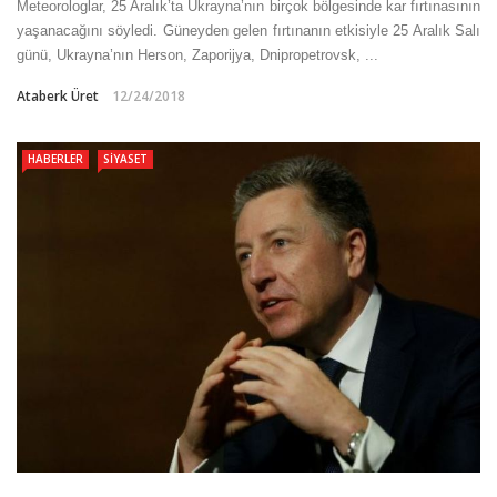
Meteorologlar, 25 Aralık’ta Ukrayna’nın birçok bölgesinde kar fırtınasının
yaşanacağını söyledi. Güneyden gelen fırtınanın etkisiyle 25 Aralık Salı
günü, Ukrayna’nın Herson, Zaporijya, Dnipropetrovsk, ...
Ataberk Üret
12/24/2018
HABERLER
SIYASET