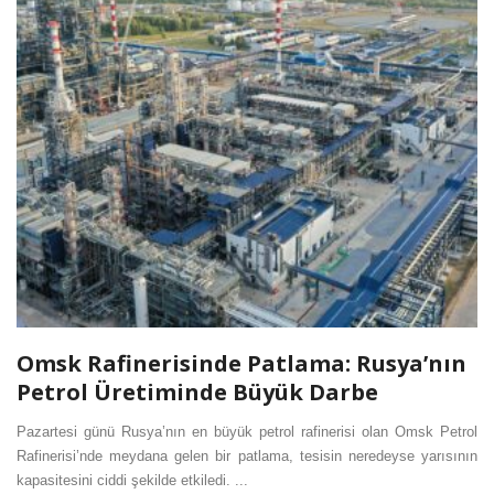
Omsk Rafinerisinde Patlama: Rusya’nın
Petrol Üretiminde Büyük Darbe
Pazartesi günü Rusya’nın en büyük petrol rafinerisi olan Omsk Petrol
Rafinerisi’nde meydana gelen bir patlama, tesisin neredeyse yarısının
kapasitesini ciddi şekilde etkiledi. ...