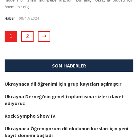
modern bir zırhlı muharebe aracıdır. Bu araç, Ukrayna ordusu için
önemli bir güç ...
Haber
08/17/2024
1
2
SON HABERLER
Ukraynaca dil öğrenimi için grup kayıtları açılmıştır
Ukrayna Derneği’nin genel toplantısına sizleri davet
ediyoruz
Rock Sympho Show IV
Ukraynaca Öğreniyorum dil okulunun kursları için yeni
kayıt dönemi başladı