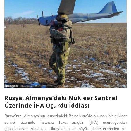
Rusya, Almanya’daki Nükleer Santral
Üzerinde İHA Uçurdu İddiası
Rusya’nın, Almanya’nın kuzeyindeki Brunsbütte’de bulunan bir nükleer
santral üzerinde insansız hava araçları (İHA) uçurduğundan
şüpheleniliyor. Almanya, Ukrayna’nın en büyük destekçilerinden biri