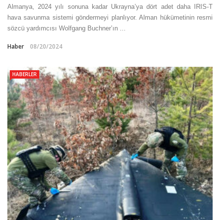
Almanya, 2024 yılı sonuna kadar Ukrayna’ya dört adet daha IRIS-T
hava savunma sistemi göndermeyi planlıyor. Alman hükümetinin resmi
sözcü yardımcısı Wolfgang Buchner’ın ...
Haber
08/20/2024
HABERLER