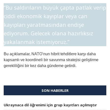
“Bu saldırıların büyük çapta patlak verip
ciddi ekonomik kayıplar veya can
kayıpları yaratmasından endişe
ediyorum. Gelecek olana hazırlıksız
yakalanmak istemiyoruz.”
Bu açıklamalar, NATO’nun hibrit tehditlere karşı daha
kapsamlı ve koordineli bir savunma stratejisi geliştirme
gerekliliğini bir kez daha gündeme getirdi.
SON HABERLER
Ukraynaca dil öğrenimi için grup kayıtları açılmıştır