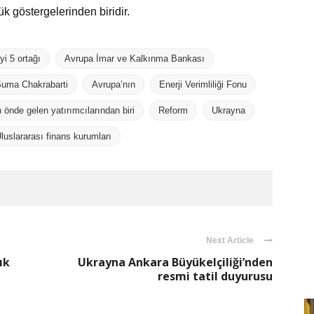
ük göstergelerinden biridir.
yi 5 ortağı
Avrupa İmar ve Kalkınma Bankası
Suma Chakrabarti
Avrupa’nın
Enerji Verimliliği Fonu
önde gelen yatırımcılarından biri
Reform
Ukrayna
luslararası finans kurumları
Next Article
ık
Ukrayna Ankara Büyükelçiliği’nden
resmi tatil duyurusu