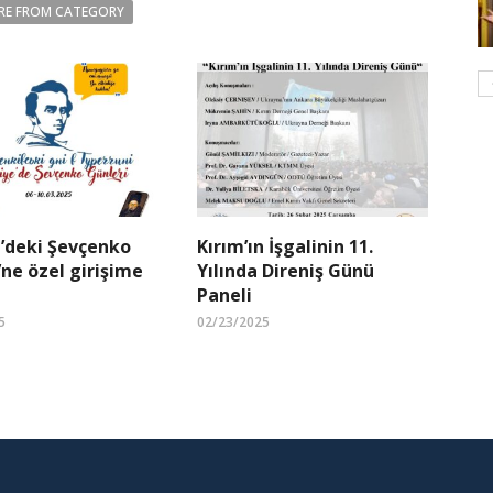
RE FROM CATEGORY
’deki Şevçenko
Kırım’ın İşgalinin 11.
’ne özel girişime
Yılında Direniş Günü
Paneli
5
02/23/2025