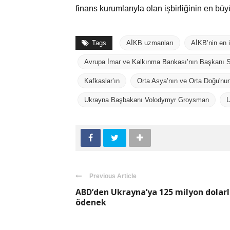
finans kurumlarıyla olan işbirliğinin en büy
Tags
AİKB uzmanları
AİKB’nin en i
Avrupa İmar ve Kalkınma Bankası’nın Başkanı 
Kafkaslar’ın
Orta Asya’nın ve Orta Doğu'nun 
Ukrayna Başbakanı Volodymyr Groysman
U
Previous Article
ABD’den Ukrayna’ya 125 milyon dolarl
ödenek