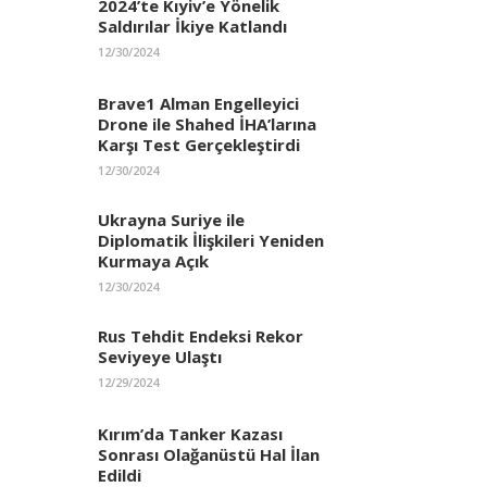
2024’te Kıyiv’e Yönelik
Saldırılar İkiye Katlandı
12/30/2024
Brave1 Alman Engelleyici
Drone ile Shahed İHA’larına
Karşı Test Gerçekleştirdi
12/30/2024
Ukrayna Suriye ile
Diplomatik İlişkileri Yeniden
Kurmaya Açık
12/30/2024
Rus Tehdit Endeksi Rekor
Seviyeye Ulaştı
12/29/2024
Kırım’da Tanker Kazası
Sonrası Olağanüstü Hal İlan
Edildi