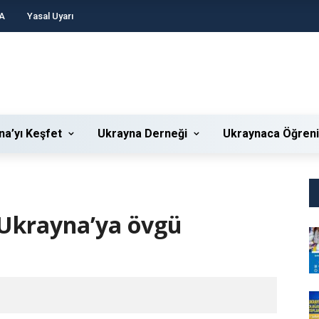
A
Yasal Uyarı
na’yı Keşfet
Ukrayna Derneği
Ukraynaca Öğren
Ukrayna’ya övgü