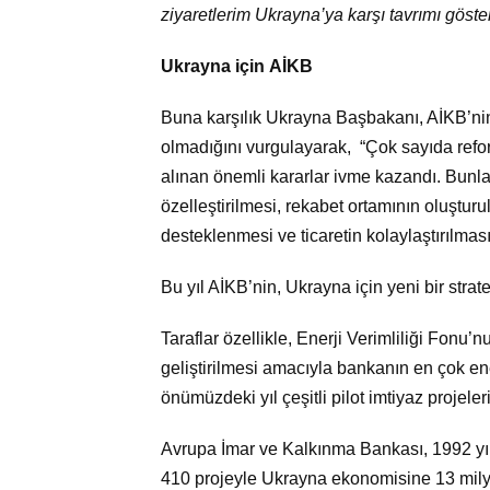
ziyaretlerim Ukrayna’ya karşı tavrımı göster
Ukrayna için AİKB
Buna karşılık Ukrayna Başbakanı, AİKB’nin
olmadığını vurgulayarak, “Çok sayıda reform
alınan önemli kararlar ivme kazandı. Bunlar; 
özelleştirilmesi, rekabet ortamının oluşturu
desteklenmesi ve ticaretin kolaylaştırılması
Bu yıl AİKB’nin, Ukrayna için yeni bir strate
Taraflar özellikle, Enerji Verimliliği Fonu’n
geliştirilmesi amacıyla bankanın en çok enerj
önümüzdeki yıl çeşitli pilot imtiyaz projele
Avrupa İmar ve Kalkınma Bankası, 1992 yıl
410 projeyle Ukrayna ekonomisine 13 milyar