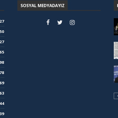
SOSYAL MEDYADAYIZ
27
50
27
65
98
78
69
63
44
39