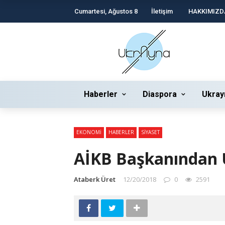
Cumartesi, Ağustos 8
İletişim
HAKKIMIZD
Haberler
Diaspora
Ukray
EKONOMI
HABERLER
SIYASET
AİKB Başkanından 
Ataberk Üret
12/20/2018
0
2591