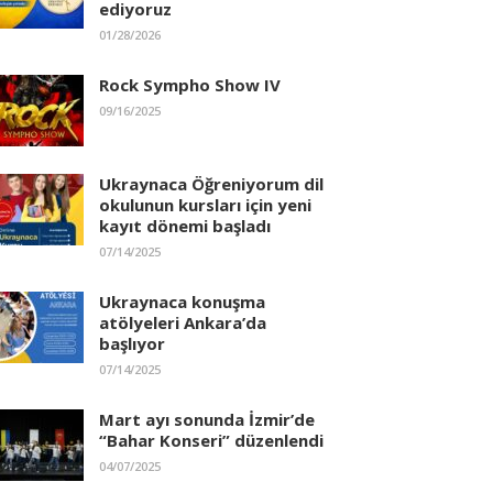
ediyoruz
01/28/2026
Rock Sympho Show IV
09/16/2025
Ukraynaca Öğreniyorum dil
okulunun kursları için yeni
kayıt dönemi başladı
07/14/2025
Ukraynaca konuşma
atölyeleri Ankara’da
başlıyor
07/14/2025
Mart ayı sonunda İzmir’de
“Bahar Konseri” düzenlendi
04/07/2025