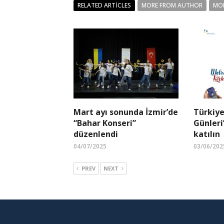
RELATED ARTICLES
MORE FROM AUTHOR
MO
Mart ayı sonunda İzmir’de
Türkiye
“Bahar Konseri”
Günleri
düzenlendi
katılın
04/07/2025
03/06/202
PREV
NEXT