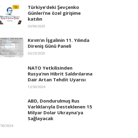
Türkiye’deki Şevçenko
Günleri’ne özel girişime
katılın
03/06/2025
Kırım’ın İşgalinin 11. Yılında
Direniş Günü Paneli
02/23/2025
NATO Yetkilisinden
Rusya’nın Hibrit Saldırılarına
Dair Artan Tehdit Uyarısı
12/30/2024
ABD, Dondurulmuş Rus
Varlıklarıyla Desteklenen 15
Milyar Dolar Ukrayna’ya
Sağlayacak
/30/2024