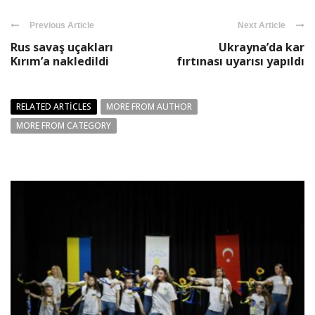
Previous Article
Next Article
Rus savaş uçakları
Ukrayna’da kar
Kırım’a nakledildi
fırtınası uyarısı yapıldı
RELATED ARTICLES
MORE FROM AUTHOR
MORE FROM CATEGORY