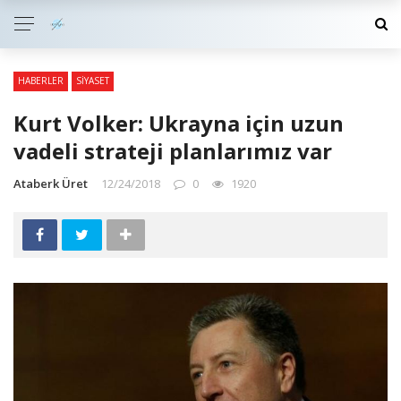
HABERLER
SIYASET
Kurt Volker: Ukrayna için uzun
vadeli strateji planlarımız var
Ataberk Üret
12/24/2018
0
1920