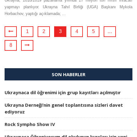
Ukrayna, 2018/2019 pazarlama yılında 27 milyon ton mısır ihracatı
yapmayı planlıyor. Ukrayna Tahıl Birliği (UGA) Başkanı Mykola
Horbachov, yaptığı açıklamada; ...
1
2
3
4
5
…
8
SON HABERLER
Ukraynaca dil öğrenimi için grup kayıtları açılmıştır
Ukrayna Derneği’nin genel toplantısına sizleri davet
ediyoruz
Rock Sympho Show IV
Ukraynaca Öğreniyorum dil okulunun kursları için yeni