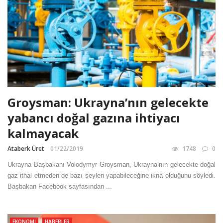
Groysman: Ukrayna’nın gelecekte
yabancı doğal gazına ihtiyacı
kalmayacak
Ataberk Üret
01/22/2019
1748
0
Ukrayna Başbakanı Volodymyr Groysman, Ukrayna’nın gelecekte doğal
gaz ithal etmeden de bazı şeyleri yapabileceğine ikna olduğunu söyledi.
Başbakan Facebook sayfasından ...
EKONOMI
HABERLER