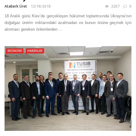
Ataberk Üret
12/18/2018
2267
0
18 Aralık günü Kiev’de gerçekleşen hükümet toplantısında Ukrayna’nın
doğalgaz üretim miktarındaki azalmadan ve bunun önüne geçmek için
alınması gereken önlemlerden ...
EKONOMI
HABERLER