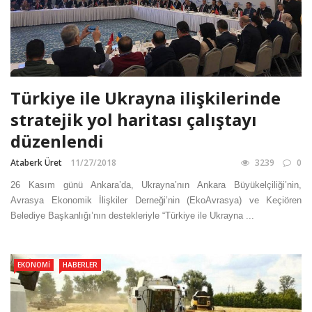
Türkiye ile Ukrayna ilişkilerinde
stratejik yol haritası çalıştayı
düzenlendi
Ataberk Üret
11/27/2018
3239
0
26 Kasım günü Ankara’da, Ukrayna’nın Ankara Büyükelçiliği’nin,
Avrasya Ekonomik İlişkiler Derneği’nin (EkoAvrasya) ve Keçiören
Belediye Başkanlığı’nın destekleriyle “Türkiye ile Ukrayna ...
EKONOMI
HABERLER