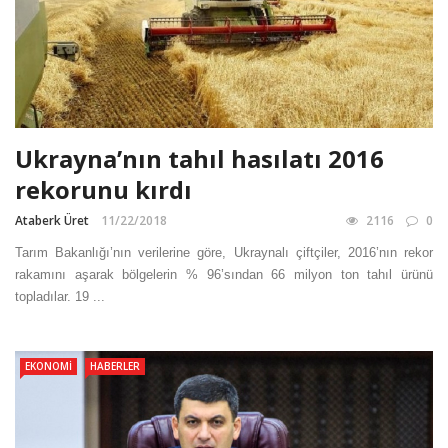
Ukrayna’nın tahıl hasılatı 2016
rekorunu kırdı
Ataberk Üret
11/22/2018
2116
0
Tarım Bakanlığı’nın verilerine göre, Ukraynalı çiftçiler, 2016’nın rekor
rakamını aşarak bölgelerin % 96’sından 66 milyon ton tahıl ürünü
topladılar. 19 ...
EKONOMI
HABERLER