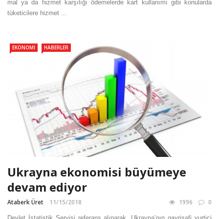
mal ya da hizmet karşılığı ödemelerde kart kullanımı gibi konularda
tüketicilere hizmet ...
EKONOMI
HABERLER
Ukrayna ekonomisi büyümeye
devam ediyor
Ataberk Üret
11/15/2018
1996
0
Devlet İstatistik Servisi referans alınarak, Ukrayna’nın gayrisafi yurtiçi