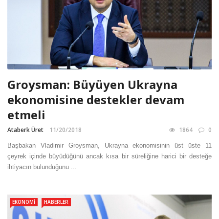
Groysman: Büyüyen Ukrayna
ekonomisine destekler devam
etmeli
Ataberk Üret
11/20/2018
1864
0
Başbakan Vladimir Groysman, Ukrayna ekonomisinin üst üste 11
çeyrek içinde büyüdüğünü ancak kısa bir süreliğine harici bir desteğe
ihtiyacın bulunduğunu ...
EKONOMI
HABERLER