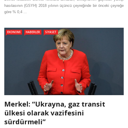
hasılasının (GSYH) 2018 yılının üçüncü çeyreğinde bir önceki çeyreğe
göre % 0,4 ...
EKONOMI
HABERLER
SIYASET
Merkel: “Ukrayna, gaz transit
ülkesi olarak vazifesini
sürdürmeli”