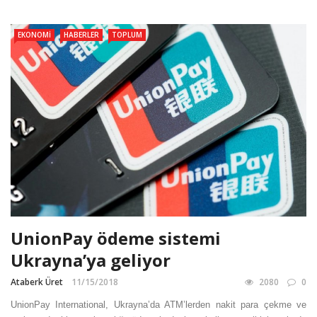
EKONOMI
HABERLER
TOPLUM
UnionPay ödeme sistemi
Ukrayna’ya geliyor
Ataberk Üret
11/15/2018
2080
0
UnionPay International, Ukrayna’da ATM’lerden nakit para çekme ve