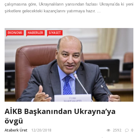
çalışmasına göre, Ukraynalıların yarısından fazlası Ukrayna’da ki yeni
şirketlere gelecekteki kazançlarını yatırmaya hazır. ...
EKONOMI
HABERLER
SIYASET
AİKB Başkanından Ukrayna’ya
övgü
Ataberk Üret
12/20/2018
2592
0