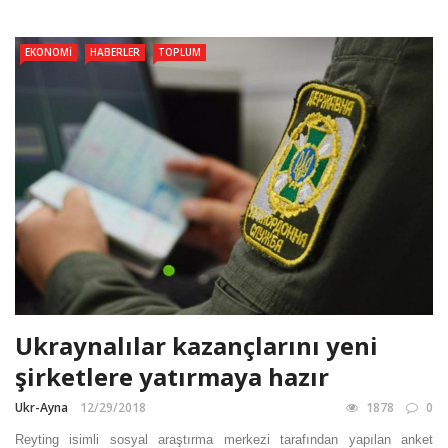
EKONOMI
HABERLER
TOPLUM
Ukraynalılar kazançlarını yeni
şirketlere yatırmaya hazır
Ukr-Ayna
12/29/2018
1878
0
Reyting isimli sosyal araştırma merkezi tarafından yapılan anket