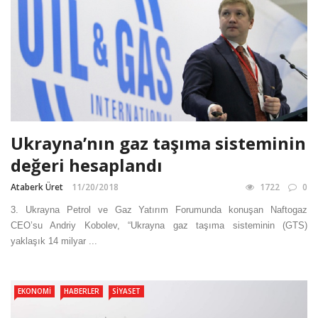
Ukrayna’nın gaz taşıma sisteminin
değeri hesaplandı
Ataberk Üret
11/20/2018
1722
0
3. Ukrayna Petrol ve Gaz Yatırım Forumunda konuşan Naftogaz
CEO’su Andriy Kobolev, “Ukrayna gaz taşıma sisteminin (GTS)
yaklaşık 14 milyar ...
EKONOMI
HABERLER
SIYASET