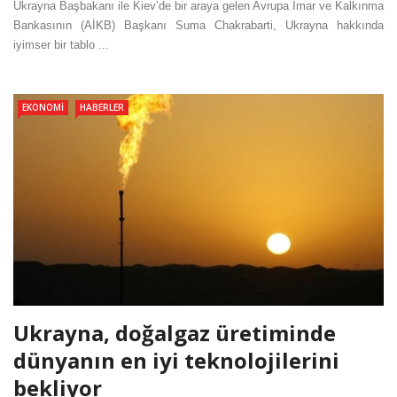
Ukrayna Başbakanı ile Kiev’de bir araya gelen Avrupa İmar ve Kalkınma
Bankasının (AİKB) Başkanı Suma Chakrabarti, Ukrayna hakkında
iyimser bir tablo ...
EKONOMI
HABERLER
Ukrayna, doğalgaz üretiminde
dünyanın en iyi teknolojilerini
bekliyor