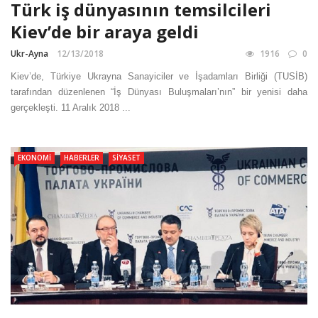
Türk iş dünyasının temsilcileri
Kiev’de bir araya geldi
Ukr-Ayna
12/13/2018
1916
0
Kiev’de, Türkiye Ukrayna Sanayiciler ve İşadamları Birliği (TUSİB)
tarafından düzenlenen “İş Dünyası Buluşmaları’nın” bir yenisi daha
gerçekleşti. 11 Aralık 2018 ...
EKONOMI
HABERLER
SIYASET