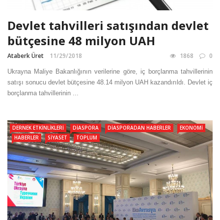
Devlet tahvilleri satışından devlet
bütçesine 48 milyon UAH
Ataberk Üret
11/29/2018
1868
0
Ukrayna Maliye Bakanlığının verilerine göre, iç borçlanma tahvillerinin
satışı sonucu devlet bütçesine 48.14 milyon UAH kazandırıldı. Devlet iç
borçlanma tahvillerinin ...
DERNEK ETKINLIKLERI
DIASPORA
DIASPORADAN HABERLER
EKONOMI
HABERLER
SIYASET
TOPLUM