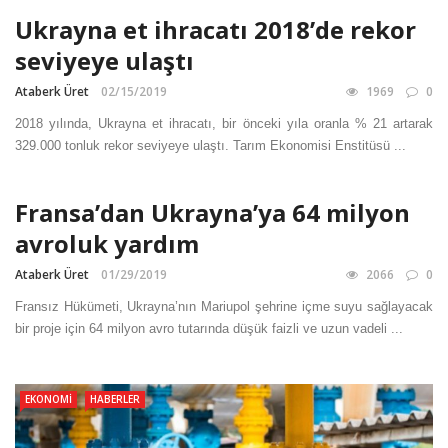
Ukrayna et ihracatı 2018’de rekor
seviyeye ulaştı
Ataberk Üret
02/15/2019
1969
0
2018 yılında, Ukrayna et ihracatı, bir önceki yıla oranla % 21 artarak
329.000 tonluk rekor seviyeye ulaştı. Tarım Ekonomisi Enstitüsü ...
Fransa’dan Ukrayna’ya 64 milyon
avroluk yardım
Ataberk Üret
01/29/2019
2066
0
Fransız Hükümeti, Ukrayna’nın Mariupol şehrine içme suyu sağlayacak
bir proje için 64 milyon avro tutarında düşük faizli ve uzun vadeli ...
EKONOMI
HABERLER