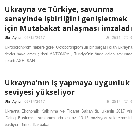
Ukrayna ve Türkiye, savunma
sanayinde işbirliğini genişletmek
için Mutabakat anlaşması imzaladı
Ukr-Ayna
05/15/2017
2681
0
Ukroboronprom habere göre, Ukroboronprom’un bir parçası olan Ukrayna
devlet hava aracı şirketi ANTONOV , Türkiye’nin önde gelen savunma
şirketi ASELSAN ...
Ukrayna’nın iş yapmaya uygunluk
seviyesi yükseliyor
Ukr-Ayna
05/14/2017
2514
0
Ukrayna Ekonomik Kalkınma ve Ticaret Bakanlığı, ülkenin 2017 yılı
‘Doing Business’ sıralamasında en az 10-12 pozisyon yükselmesini
bekliyor. Birinci Başbakan ...