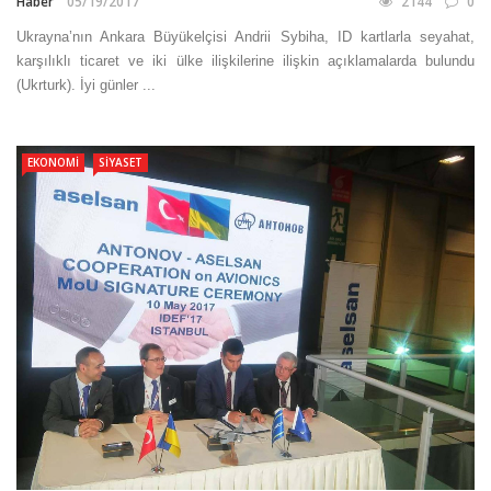
Haber
05/19/2017
2144
0
Ukrayna’nın Ankara Büyükelçisi Andrii Sybiha, ID kartlarla seyahat,
karşılıklı ticaret ve iki ülke ilişkilerine ilişkin açıklamalarda bulundu
(Ukrturk). İyi günler ...
EKONOMI
SIYASET