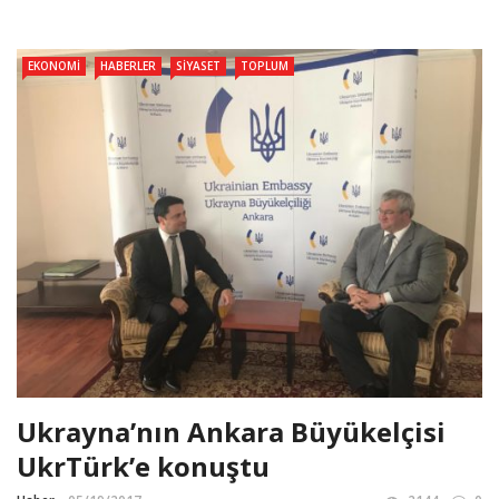
EKONOMI
HABERLER
SIYASET
TOPLUM
Ukrayna’nın Ankara Büyükelçisi
UkrTürk’e konuştu