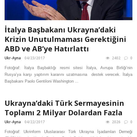
İtalya Başbakanı Ukrayna’daki
Krizin Unutulmaması Gerektiğini
ABD ve AB’ye Hatırlattı
Ukr-Ayna
04/23/2017
2402
0
Fotoğraf: İtalya Başbaklığı resmi sitesi İtalya, Avrupa Birliği’nin
Rusya’ya karşı yaptırım kararını uzatmasına destek verecek. İtalya
Başbakanı Paolo Gentiloni Washington ...
Ukrayna’daki Türk Sermayesinin
Toplamı 2 Milyar Dolardan Fazla
Ukr-Ayna
04/22/2017
2026
0
Fotoğraf: Ukrinform Uluslararası Türk Ukrayna İşadamları Derneği