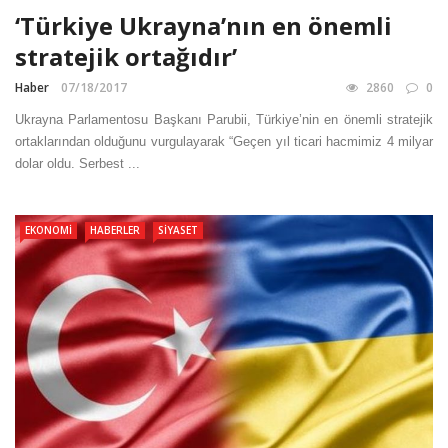
‘Türkiye Ukrayna’nın en önemli
stratejik ortağıdır’
Haber
07/18/2017
2860
0
Ukrayna Parlamentosu Başkanı Parubii, Türkiye’nin en önemli stratejik
ortaklarından olduğunu vurgulayarak “Geçen yıl ticari hacmimiz 4 milyar
dolar oldu. Serbest ...
EKONOMI
HABERLER
SIYASET