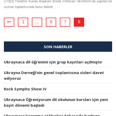
(TUİD) Yönetim Kurulu Başkanı Burak Pehlivan Ukrinform’da yapılan bir
uzman toplantısında bunu belirtti. ...
1
…
6
7
8
SON HABERLER
Ukraynaca dil öğrenimi için grup kayıtları açılmıştır
Ukrayna Derneği’nin genel toplantısına sizleri davet
ediyoruz
Rock Sympho Show IV
Ukraynaca Öğreniyorum dil okulunun kursları için yeni
kayıt dönemi başladı
Ukraynaca konuşma atölyeleri Ankara’da başlıyor