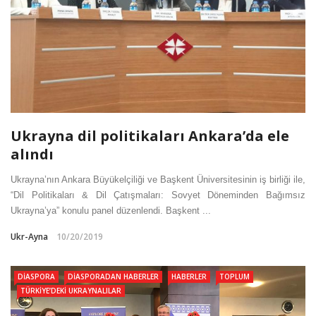
Ukrayna dil politikaları Ankara’da ele
alındı
Ukrayna’nın Ankara Büyükelçiliği ve Başkent Üniversitesinin iş birliği ile,
“Dil Politikaları & Dil Çatışmaları: Sovyet Döneminden Bağımsız
Ukrayna’ya” konulu panel düzenlendi. Başkent ...
Ukr-Ayna
10/20/2019
DIASPORA
DIASPORADAN HABERLER
HABERLER
TOPLUM
TÜRKIYE’DEKI UKRAYNALILAR