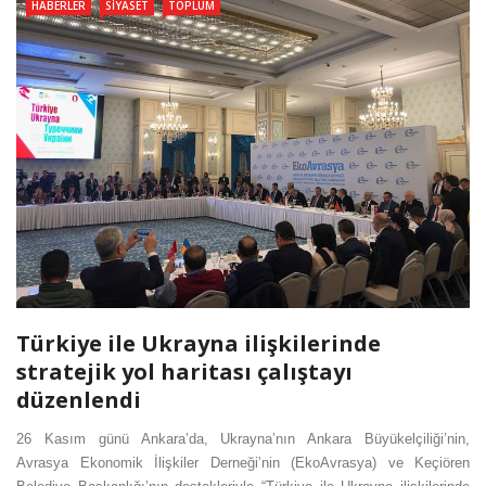
HABERLER
SIYASET
TOPLUM
Türkiye ile Ukrayna ilişkilerinde
stratejik yol haritası çalıştayı
düzenlendi
26 Kasım günü Ankara’da, Ukrayna’nın Ankara Büyükelçiliği’nin,
Avrasya Ekonomik İlişkiler Derneği’nin (EkoAvrasya) ve Keçiören