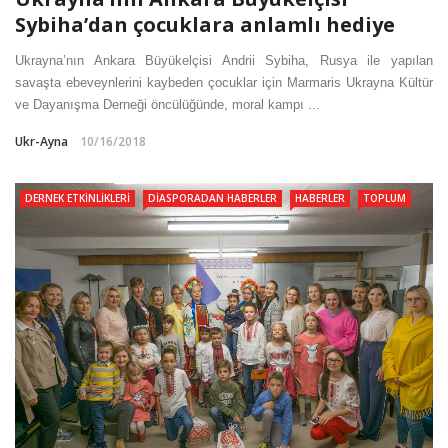
Sybiha’dan çocuklara anlamlı hediye
Ukrayna’nın Ankara Büyükelçisi Andrii Sybiha, Rusya ile yapılan
savaşta ebeveynlerini kaybeden çocuklar için Marmaris Ukrayna Kültür
ve Dayanışma Derneği öncülüğünde, moral kampı ...
Ukr-Ayna
10/16/2018
DERNEK ETKINLIKLERI
DIASPORADAN HABERLER
HABERLER
TOPLUM