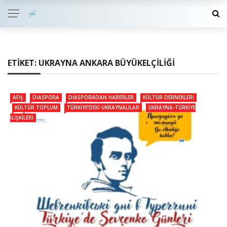
ETIKET:
UKRAYNA ANKARA BÜYÜKELÇILIĞI
AFIŞ
DIASPORA
DIASPORADAN HABERLER
KÜLTÜR DERNEKLERI
KÜLTÜR TOPLUM
TÜRKIYE’DEKI UKRAYNALILAR
UKRAYNA-TÜRKIYE
İLIŞKILERI