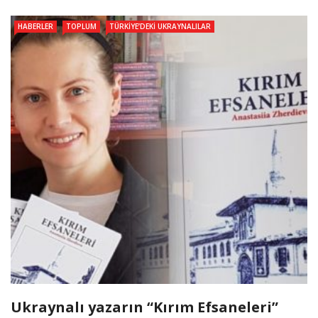
HABERLER
TOPLUM
TÜRKIYE’DEKI UKRAYNALILAR
Ukraynalı yazarın “Kırım Efsaneleri”