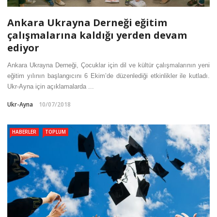
Ankara Ukrayna Derneği eğitim
çalışmalarına kaldığı yerden devam
ediyor
Ankara Ukrayna Derneği, Çocuklar için dil ve kültür çalışmalarının yeni
eğitim yılının başlangıcını 6 Ekim’de düzenlediği etkinlikler ile kutladı.
Ukr-Ayna için açıklamalarda ...
Ukr-Ayna
10/07/2018
HABERLER
TOPLUM