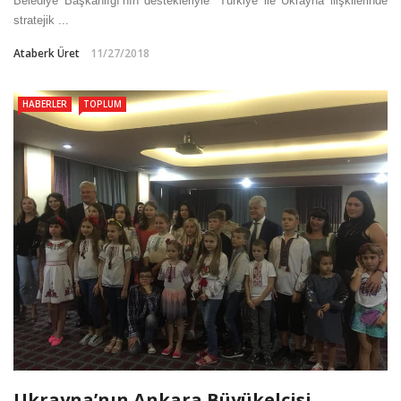
Belediye Başkanlığı’nın destekleriyle “Türkiye ile Ukrayna ilişkilerinde
stratejik ...
Ataberk Üret
11/27/2018
HABERLER
TOPLUM
Ukrayna’nın Ankara Büyükelçisi