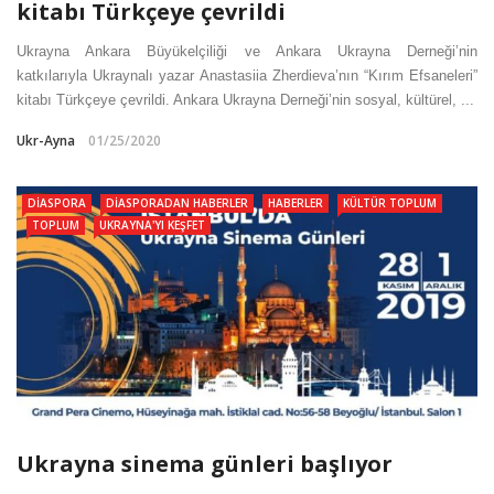
kitabı Türkçeye çevrildi
Ukrayna Ankara Büyükelçiliği ve Ankara Ukrayna Derneği’nin
katkılarıyla Ukraynalı yazar Anastasiia Zherdieva’nın “Kırım Efsaneleri”
kitabı Türkçeye çevrildi. Ankara Ukrayna Derneği’nin sosyal, kültürel, ...
Ukr-Ayna
01/25/2020
DIASPORA
DIASPORADAN HABERLER
HABERLER
KÜLTÜR TOPLUM
TOPLUM
UKRAYNA'YI KEŞFET
Ukrayna sinema günleri başlıyor