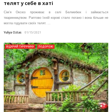
телят у себе в хаті
Сім’я Оксюз проживає в селі Белмебюк і займається
тваринництвом. Раптово їхній корові стало погано і вона більше не
могла годувати своїх телят. ...
Yuliya Oztas
01/15/2021
ВІДКРИЙ ТУРЕЧЧИНУ
ПОДОРОЖІ