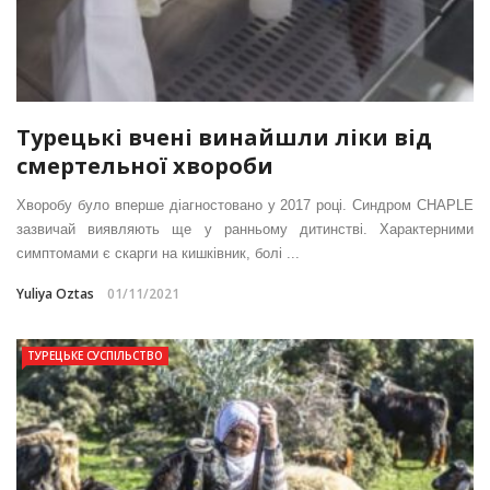
Турецькі вчені винайшли ліки від
смертельної хвороби
Хворобу було вперше діагностовано у 2017 році. Синдром CHAPLE
зазвичай виявляють ще у ранньому дитинстві. Характерними
симптомами є скарги на кишківник, болі ...
Yuliya Oztas
01/11/2021
ТУРЕЦЬКЕ СУСПІЛЬСТВО