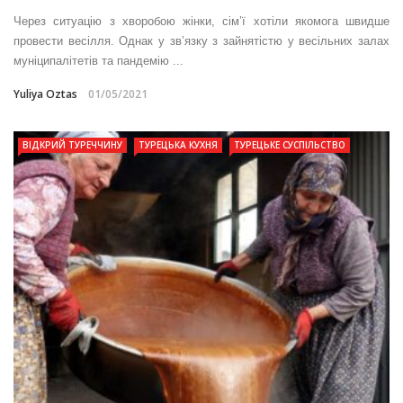
Через ситуацію з хворобою жінки, сім’ї хотіли якомога швидше
провести весілля. Однак у зв’язку з зайнятістю у весільних залах
муніципалітетів та пандемію ...
Yuliya Oztas
01/05/2021
ВІДКРИЙ ТУРЕЧЧИНУ
ТУРЕЦЬКА КУХНЯ
ТУРЕЦЬКЕ СУСПІЛЬСТВО