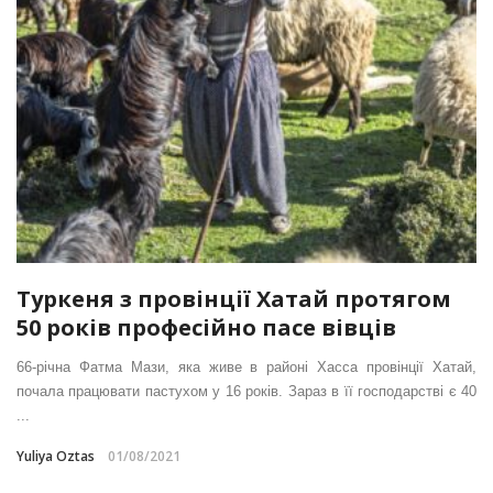
Туркеня з провінції Хатай протягом
50 років професійно пасе вівців
66-річна Фатма Мази, яка живе в районі Хасса провінції Хатай,
почала працювати пастухом у 16 років. Зараз в її господарстві є 40
...
Yuliya Oztas
01/08/2021