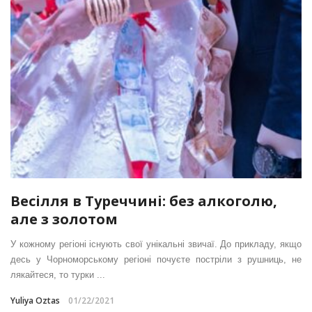
Весілля в Туреччині: без алкоголю,
але з золотом
У кожному регіоні існують свої унікальні звичаї. До прикладу, якщо
десь у Чорноморському регіоні почуєте постріли з рушниць, не
лякайтеся, то турки ...
Yuliya Oztas
01/22/2021