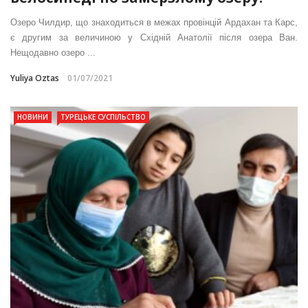
Озеро Чилдир, що знаходиться в межах провінцій Ардахан та Карс,
є другим за величиною у Східній Анатолії після озера Ван.
Нещодавно озеро ...
Yuliya Oztas
01/07/2021
НОВИНИ
ТУРЕЦЬКЕ СУСПІЛЬСТВО