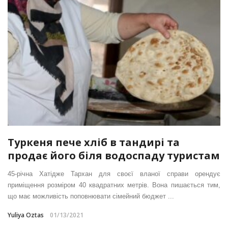
Туркеня пече хліб в тандирі та
продає його біля водоспаду туристам
45-річна Хатідже Тархан для своєї вланої справи орендує
приміщення розміром 40 квадратних метрів. Вона пишається тим,
що має можливість поповнювати сімейний бюджет ...
Yuliya Oztas
01/13/2021