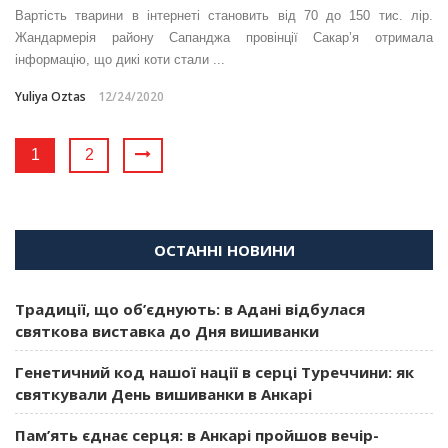
Вартість тварини в інтернеті становить від 70 до 150 тис. лір.
Жандармерія району Сапанджа провінції Сакар’я отримала
інформацію, що дикі коти стали ...
Yuliya Oztas
12/24/2020
1
2
ОСТАННІ НОВИНИ
Традиції, що об’єднують: в Адані відбулася
святкова виставка до Дня вишиванки
Генетичний код нашої нації в серці Туреччини: як
святкували День вишиванки в Анкарі
Пам’ять єднає серця: в Анкарі пройшов вечір-