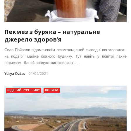
Пекмез з буряка – натуральне
джерело здоров’я
Село Пойрали відоме своїм пекмезом, який сьогодні виготовляють
на подвір’ї майже кожного будинку. Тут навіть у повітрі пахне
пекмезом. Даний продукт виготовляють ...
Yuliya Oztas
01/04/2021
ВІДКРИЙ ТУРЕЧЧИНУ
НОВИНИ