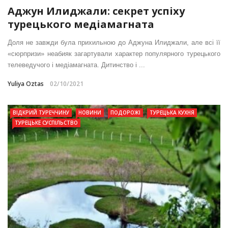
Аджун Илиджали: секрет успіху
турецького медіамагната
Доля не завжди була прихильною до Аджуна Илиджали, але всі її
«сюрпризи» неабияк загартували характер популярного турецького
телеведучого і медіамагната. Дитинство і ...
Yuliya Oztas
02/10/2021
ВІДКРИЙ ТУРЕЧЧИНУ
НОВИНИ
ПОДОРОЖІ
ТУРЕЦЬКА КУХНЯ
ТУРЕЦЬКЕ СУСПІЛЬСТВО