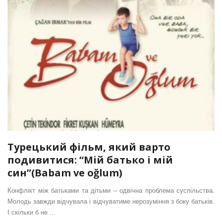
Турецький фільм, який варто
подивитися: “Мій батько і мій
син”(Babam ve oğlum)
Конфлікт між батьками та дітьми – одвічна проблема суспільства.
Молодь завжди відчувала і відчуватиме нерозуміння з боку батьків.
І скільки б не ...