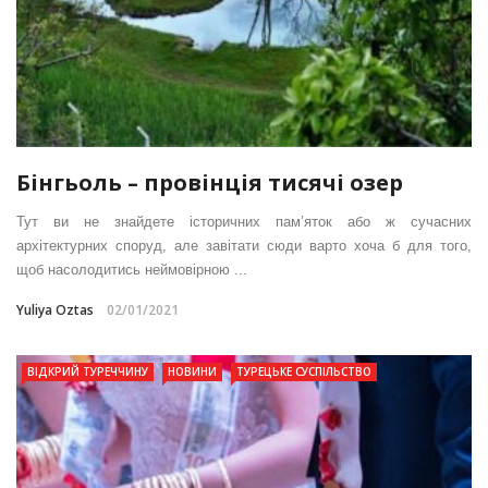
Бінгьоль – провінція тисячі озер
Тут ви не знайдете історичних пам’яток або ж сучасних
архітектурних споруд, але завітати сюди варто хоча б для того,
щоб насолодитись неймовірною ...
Yuliya Oztas
02/01/2021
ВІДКРИЙ ТУРЕЧЧИНУ
НОВИНИ
ТУРЕЦЬКЕ СУСПІЛЬСТВО