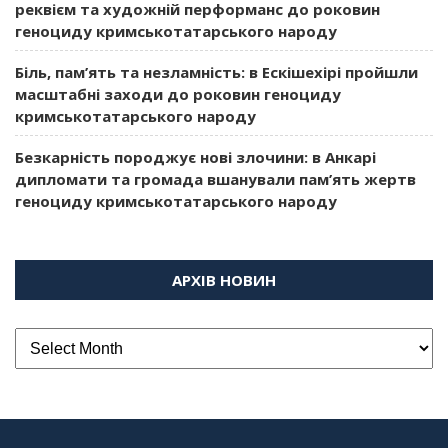
реквієм та художній перформанс до роковин
геноциду кримськотатарського народу
Біль, пам’ять та незламність: в Ескішехірі пройшли
масштабні заходи до роковин геноциду
кримськотатарського народу
Безкарність породжує нові злочини: в Анкарі
дипломати та громада вшанували пам’ять жертв
геноциду кримськотатарського народу
АРХІВ НОВИН