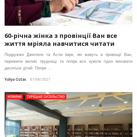
60-річна жінка з провінції Ван все
життя мріяла навчитися читати
Подружжя Джеляля та Асли Імре, які живуть в провінції Ван,
пережили великі труднощі та попри все зуміли гідно виховати
десятьох дітей. Попри ...
Yuliya Oztas
01/06/2021
НОВИНИ
ТУРЕЦЬКЕ СУСПІЛЬСТВО