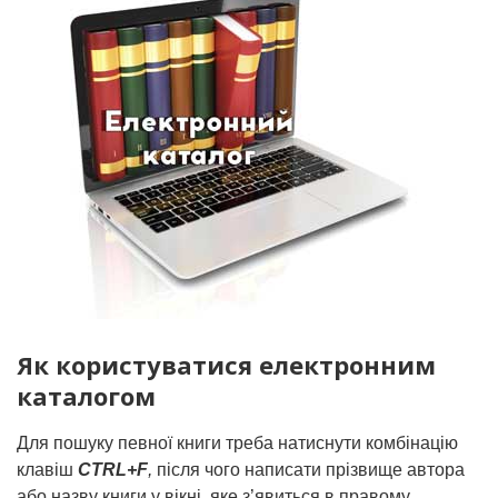
Як користуватися електронним
каталогом
Для пошуку певної книги треба натиснути комбінацію
клавіш
CTRL+F
,
після чого написати прізвище автора
або назву книги у вікні, яке з’явиться в правому