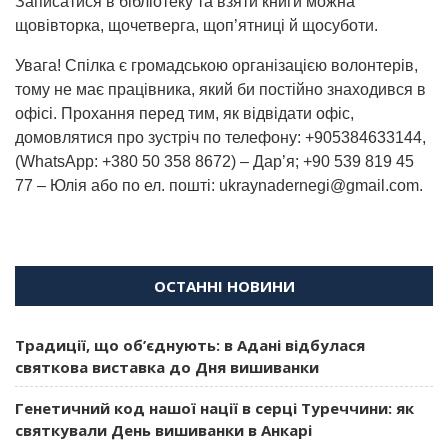
Записатися в бібліотеку та взяти книги можна
щовівторка, щочетверга, щоп’ятниці й щосуботи.
Увага! Спілка є громадською організацією волонтерів,
тому не має працівника, який би постійно знаходився в
офісі. Прохання перед тим, як відвідати офіс,
домовлятися про зустріч по телефону: +905384633144,
(WhatsApp: +380 50 358 8672) – Дар’я; +90 539 819 45
77 – Юлія або по ел. пошті: ukraynadernegi@gmail.com.
ОСТАННІ НОВИНИ
Традиції, що об’єднують: в Адані відбулася
святкова виставка до Дня вишиванки
Генетичний код нашої нації в серці Туреччини: як
святкували День вишиванки в Анкарі