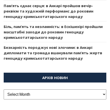
Пам’ять єднає серця: в Анкарі пройшов вечір-
реквієм та художній перформанс до роковин
геноциду кримськотатарського народу
Біль, пам’ять та незламність: в Ескішехірі пройшли
масштабні заходи до роковин геноциду
кримськотатарського народу
Безкарність породжує нові злочини: в Анкарі
дипломати та громада вшанували пам’ять жертв
геноциду кримськотатарського народу
АРХІВ НОВИН