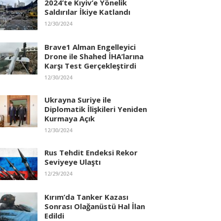
2024’te Kıyiv’e Yönelik
Saldırılar İkiye Katlandı
12/30/2024
Brave1 Alman Engelleyici
Drone ile Shahed İHA’larına
Karşı Test Gerçekleştirdi
12/30/2024
Ukrayna Suriye ile
Diplomatik İlişkileri Yeniden
Kurmaya Açık
12/30/2024
Rus Tehdit Endeksi Rekor
Seviyeye Ulaştı
12/29/2024
Kırım’da Tanker Kazası
Sonrası Olağanüstü Hal İlan
Edildi