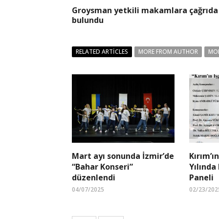
Groysman yetkili makamlara çağrıda
bulundu
RELATED ARTICLES
MORE FROM AUTHOR
MO
Mart ayı sonunda İzmir’de
Kırım’ın
“Bahar Konseri”
Yılında
düzenlendi
Paneli
04/07/2025
02/23/202