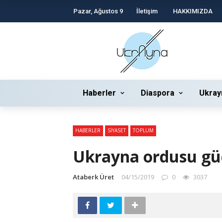
Pazar, Ağustos 9
İletişim
HAKKIMIZDA
Haberler
Diaspora
Ukray
HABERLER
SIYASET
TOPLUM
Ukrayna ordusu gü
Ataberk Üret
04/15/2019
0
3037