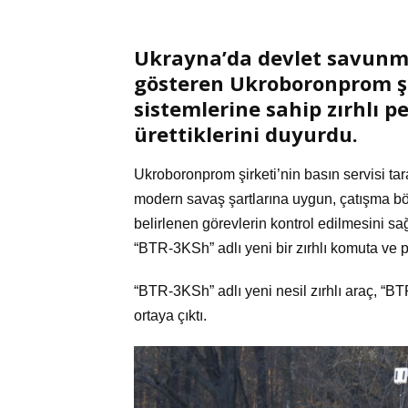
Ukrayna’da devlet savunma
gösteren Ukroboronprom şir
sistemlerine sahip zırhlı p
ürettiklerini duyurdu.
Ukroboronprom şirketi’nin basın servisi ta
modern savaş şartlarına uygun, çatışma böl
belirlenen görevlerin kontrol edilmesini s
“BTR-3KSh” adlı yeni bir zırhlı komuta ve per
“BTR-3KSh” adlı yeni nesil zırhlı araç, “BTR-
ortaya çıktı.