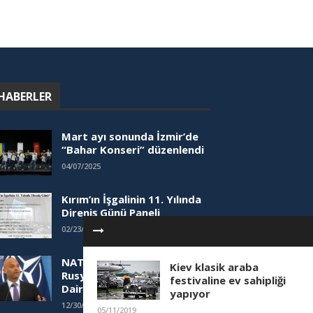
HABERLER
Mart ayı sonunda İzmir’de
“Bahar Konseri” düzenlendi
04/07/2025
Kırım’ın İşgalinin 11. Yılında
Direniş Günü Paneli
02/23/2025
NATO Yetkilisinden
Kiev klasik araba
Rusya’nın Hibrit Saldırılarına
festivaline ev sahipliği
Dair Artan Tehdit Uyarısı
yapıyor
12/30/2024
05/11/2019