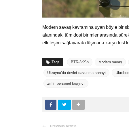
Modern savaş kavramına uyan böyle bir si
alanındaki tüm dost birimler arasında sürek
etkileşim sağlayarak düşmana karşı dost kuvv
Tags
BTR-3KSh
Modern savaş
Ukrayna’da devlet savunma sanayi
Ukrobor
zırhlı personel taşıyıcı
Previous Article