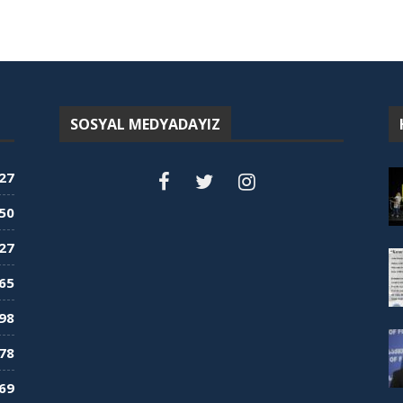
SOSYAL MEDYADAYIZ
27
50
27
65
98
78
69