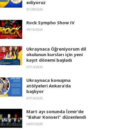
ediyoruz
01/28/2026
Rock Sympho Show IV
09/16/2025
Ukraynaca Öğreniyorum dil
okulunun kursları için yeni
kayıt dönemi başladı
07/14/2025
Ukraynaca konuşma
atölyeleri Ankara’da
başlıyor
07/14/2025
Mart ayı sonunda İzmir’de
“Bahar Konseri” düzenlendi
04/07/2025