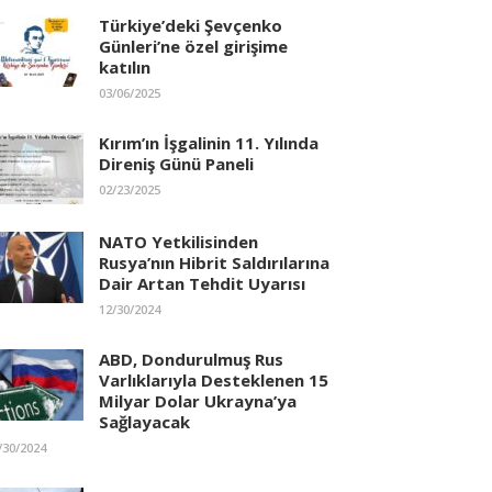
Türkiye’deki Şevçenko
Günleri’ne özel girişime
katılın
03/06/2025
Kırım’ın İşgalinin 11. Yılında
Direniş Günü Paneli
02/23/2025
NATO Yetkilisinden
Rusya’nın Hibrit Saldırılarına
Dair Artan Tehdit Uyarısı
12/30/2024
ABD, Dondurulmuş Rus
Varlıklarıyla Desteklenen 15
Milyar Dolar Ukrayna’ya
Sağlayacak
/30/2024