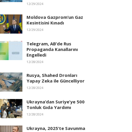
12/29/2024
Moldova Gazprom’un Gaz
Kesintisini Kınadı
12/29/2024
Telegram, AB’de Rus
Propaganda Kanallarını
Engelledi
12/28/2024
Rusya, Shahed Dronları
Yapay Zeka ile Güncelliyor
12/28/2024
Ukrayna’dan Suriye’ye 500
Tonluk Gıda Yardımı
12/28/2024
Ukrayna, 2025’te Savunma