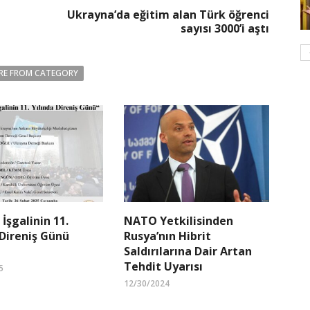
Ukrayna’da eğitim alan Türk öğrenci
sayısı 3000’i aştı
RE FROM CATEGORY
 İşgalinin 11.
NATO Yetkilisinden
 Direniş Günü
Rusya’nın Hibrit
Saldırılarına Dair Artan
Tehdit Uyarısı
5
12/30/2024