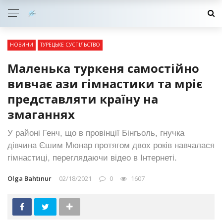
НОВИНИ
ТУРЕЦЬКЕ СУСПІЛЬСТВО
Маленька туркеня самостійно
вивчає ази гімнастики та мріє
представляти країну на
змаганнях
У районі Генч, що в провінції Бінгьоль, гнучка
дівчина Єшим Мюнар протягом двох років навчалася
гімнастиці, переглядаючи відео в Інтернеті.
Olga Bahtınur
02/18/2021
0
1607