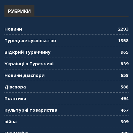
54:24
РУБРИКИ
"Дзеркало діаспори". Випуск 12. Запитай
консула. Борис Ясинський
58:41
Новини
2293
"Дзеркало діаспори". Випуск 11. Олександр
Турецьке суспільство
1358
Середа
01:08:34
Відкрий Туреччину
965
"Дзеркало діаспори". Випуск 10. Тонкощі та
Українці в Туреччині
839
лайфхаки туризму в умовах COVID-19
01:01:59
Новини діаспори
658
"Дзеркало діаспори". Випуск 9. День
Діаспора
588
кримськотатарського прапора. Феріде Шахін
57:24
Політика
494
Культурні товариства
467
"Дзеркало діаспори". Випуск 8. Розмова з
Послом
01:17:05
війна
309