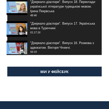
"Дзеркало діаспори". Випуск 18. Переклади
української літератури турецькою мовою.
Ірина Покрвська
48:46
"Дзеркало діаспори". Випуск 17. Українська
мова в Туреччині
01:17:16
"Дзеркало діаспори". Випуск 16. Розмова з
адвокатом. Вікторя Чічекчі.
56:33
"Дзеркало діаспори". Випуск 15. Антін
Мухарський про життя в Туреччині
МИ У ФЕЙСБУК
59:58
"Дзеркало діаспори". Випуск 14. Алія Усенова
про Володимира Мурського
56:36
"Дзеркало діаспори". Випуск 13. МУШ в
Туреччині. Наталія Караджа