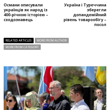
Османи описували
Україна і Туреччина
українців як народ із
зберегли
400-річною історією –
допандемійний
сходознавець
рівень товарообігу –
посол
RELATED ARTICLES
MORE FROM AUTHOR
MORE FROM CATEGORY