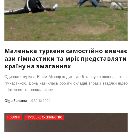
Маленька туркеня самостійно вивчає
ази гімнастики та мріє представляти
країну на змаганнях
Одинадцятирічна Єшим Мюнар ходить до 5 класу та захоплюється
гімнастикою. Вона навчилась робити складні вправи завдяки відео
в Інтернеті та почала вчити ...
Olga Bahtınur
02/18/2021
НОВИНИ
ТУРЕЦЬКЕ СУСПІЛЬСТВО