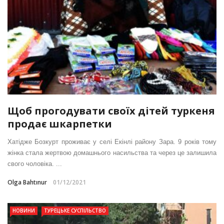
Щоб прогодувати своїх дітей туркеня
продає шкарпетки
Хатідже Бозкурт проживає у селі Екінлі району Зара. 9 років тому
жінка стала жертвою домашнього насильства та через це залишила
свого чоловіка. ...
Olga Bahtınur
01/12/2021
НОВИНИ
ТУРЕЦЬКЕ СУСПІЛЬСТВО