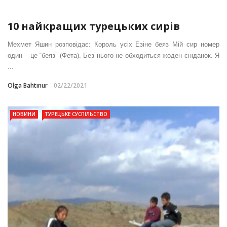
10 найкращих турецьких сирів
Мехмет Яшин розповідає: Король усіх Езіне беяз Мій сир номер
один – це “беяз” (Фета). Без нього не обходиться жоден сніданок. Я
...
Olga Bahtınur
02/22/2021
НОВИНИ
ТУРЕЦЬКЕ СУСПІЛЬСТВО