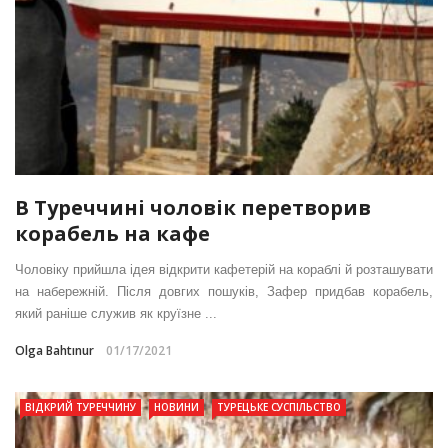
В Туреччині чоловік перетворив
корабель на кафе
Чоловіку прийшла ідея відкрити кафетерій на кораблі й розташувати
на набережній. Після довгих пошуків, Зафер придбав корабель,
який раніше служив як круїзне ...
Olga Bahtınur
01/17/2021
ВІДКРИЙ ТУРЕЧЧИНУ
НОВИНИ
ТУРЕЦЬКЕ СУСПІЛЬСТВО