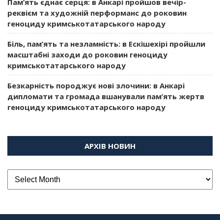
Пам’ять єднає серця: в Анкарі пройшов вечір-
реквієм та художній перформанс до роковин
геноциду кримськотатарського народу
Біль, пам’ять та незламність: в Ескішехірі пройшли
масштабні заходи до роковин геноциду
кримськотатарського народу
Безкарність породжує нові злочини: в Анкарі
дипломати та громада вшанували пам’ять жертв
геноциду кримськотатарського народу
АРХІВ НОВИН