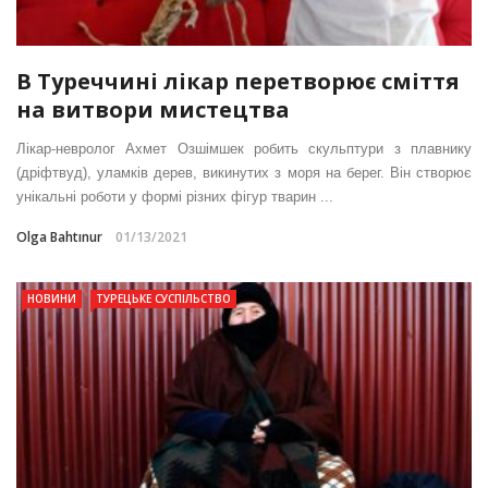
В Туреччині лікар перетворює сміття
на витвори мистецтва
Лікар-невролог Ахмет Озшімшек робить скульптури з плавнику
(дріфтвуд), уламків дерев, викинутих з моря на берег. Він створює
унікальні роботи у формі різних фігур тварин ...
Olga Bahtınur
01/13/2021
НОВИНИ
ТУРЕЦЬКЕ СУСПІЛЬСТВО