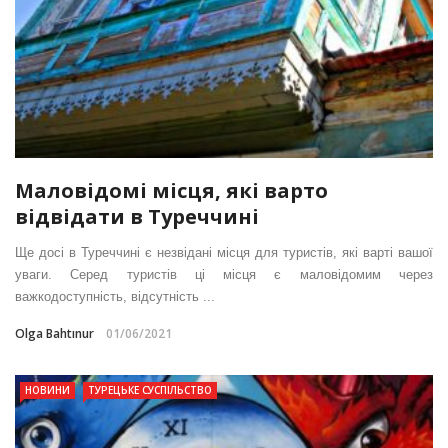
Маловідомі місця, які варто
відвідати в Туреччині
Ще досі в Туреччині є незвідані місця для туристів, які варті вашої
уваги. Серед туристів ці місця є маловідомим через
важкодоступність, відсутність ...
Olga Bahtınur
01/06/2021
НОВИНИ
ТУРЕЦЬКЕ СУСПІЛЬСТВО