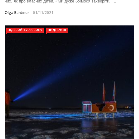
них, як про власних дітей. «Ми дуже боїмося захворіти, і ...
Olga Bahtınur
01/11/2021
ВІДКРИЙ ТУРЕЧЧИНУ
ПОДОРОЖІ