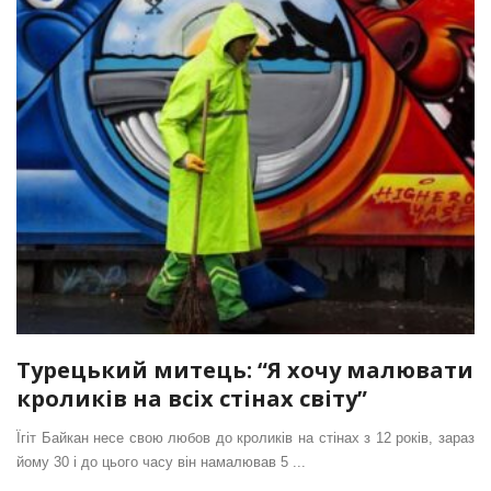
Турецький митець: “Я хочу малювати
кроликів на всіх стінах світу”
Їгіт Байкан несе свою любов до кроликів на стінах з 12 років, зараз
йому 30 і до цього часу він намалював 5 ...