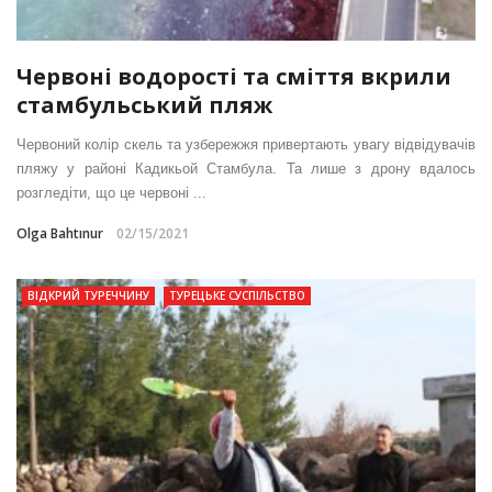
Червоні водорості та сміття вкрили
стамбульський пляж
Червоний колір скель та узбережжя привертають увагу відвідувачів
пляжу у районі Кадикьой Стамбула. Та лише з дрону вдалось
розгледіти, що це червоні ...
Olga Bahtınur
02/15/2021
ВІДКРИЙ ТУРЕЧЧИНУ
ТУРЕЦЬКЕ СУСПІЛЬСТВО