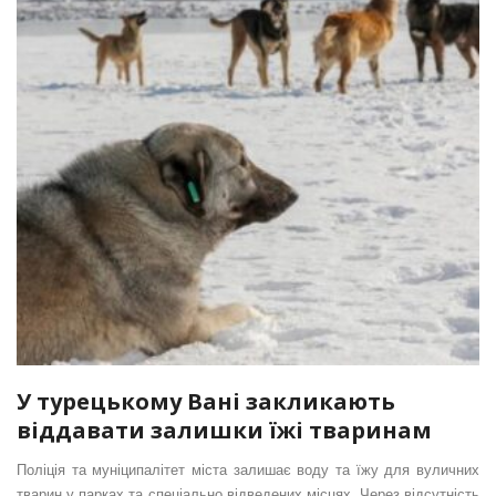
У турецькому Вані закликають
віддавати залишки їжі тваринам
Поліція та муніципалітет міста залишає воду та їжу для вуличних
тварин у парках та спеціально відведених місцях. Через відсутність