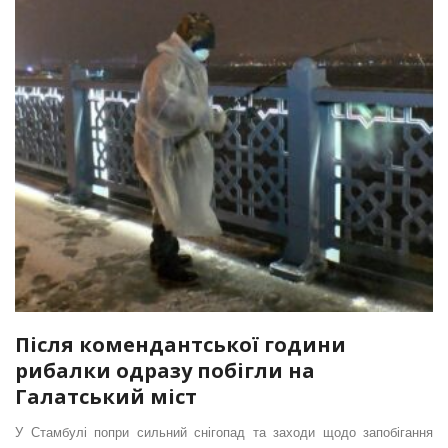
Після комендантської години
рибалки одразу побігли на
Галатський міст
У Стамбулі попри сильний снігопад та заходи щодо запобігання