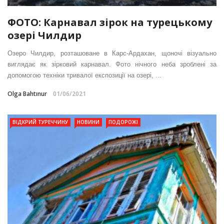
ФОТО: Карнавал зірок на турецькому
озері Чилдир
Озеро Чилдир, розташоване в Карс-Ардахан, щоночі візуально
виглядає як зірковий карнавал. Фото нічного неба зроблені за
допомогою техніки тривалої експозиції на озері, ...
Olga Bahtınur
01/06/2021
ВІДКРИЙ ТУРЕЧЧИНУ
НОВИНИ
ПОДОРОЖІ