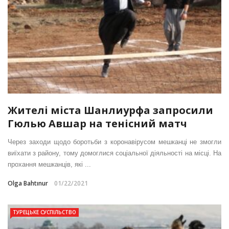
Жителі міста Шанлиурфа запросили
Гюлью Авшар на тенісний матч
Через заходи щодо боротьби з коронавірусом мешканці не змогли
виїхати з району, тому домоглися соціальної діяльності на місці. На
прохання мешканців, які ...
Olga Bahtınur
01/22/2021
ТУРЕЦЬКЕ СУСПІЛЬСТВО