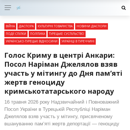
ВІЙНА
ДІАСПОРА
КУЛЬТУРНІ ТОВАРИСТВА
НОВИНИ ДІАСПОРИ
ПОДІЇ СПІЛКИ
ПОЛІТИКА
ТУРЕЦЬКЕ СУСПІЛЬСТВО
УКРАЇНСЬКО-ТУРЕЦЬКІ ВІДНОСИНИ
УКРАЇНЦІ В ТУРЕЧЧИНІ
Голос Криму в центрі Анкари:
Посол Наріман Джелялов взяв
участь у мітингу до Дня пам’яті
жертв геноциду
кримськотатарського народу
16 травня 2026 року Надзвичайний і Повноважний
Посол України в Турецькій Республіці Наріман
Джелялов взяв участь у мітингу, присвяченому
вшануванню пам’яті жертв депортації — геноциду