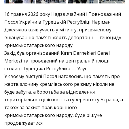
N
16 травня 2026 року Надзвичайний і Повноважний
Посол України в Турецькій Республіці Наріман
Джелялов взяв участь у мітингу, присвяченому
вшануванню пам’яті жертв депортації — геноциду
кримськотатарського народу.
Захід був організований
Kırım Dernekleri Genel
Merkezi
та проведений на центральній площі
столиці Турецька Республіка — Улус.
У своєму виступі Посол наголосив, що пам’ять про
жертв злочину кремлівського режиму ніколи не
буде забута, а боротьба за відновлення
територіальної цілісності та суверенітету Україна, а
також за захист прав корінного
кримськотатарського народу, буде рішуче
продовжуватися.