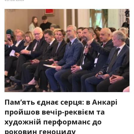
Пам’ять єднає серця: в Анкарі
пройшов вечір-реквієм та
художній перформанс до
роковин геноциду