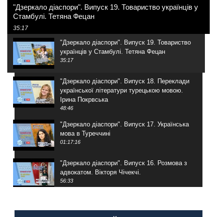
"Дзеркало діаспори". Випуск 19. Товариство українців у
Стамбулі. Тетяна Фецан
35:17
"Дзеркало діаспори". Випуск 19. Товариство
українців у Стамбулі. Тетяна Фецан
35:17
"Дзеркало діаспори". Випуск 18. Переклади
української літератури турецькою мовою.
Ірина Покрвська
48:46
"Дзеркало діаспори". Випуск 17. Українська
мова в Туреччині
01:17:16
"Дзеркало діаспори". Випуск 16. Розмова з
адвокатом. Вікторя Чічекчі.
56:33
"Дзеркало діаспори". Випуск 15. Антін
Мухарський про життя в Туреччині