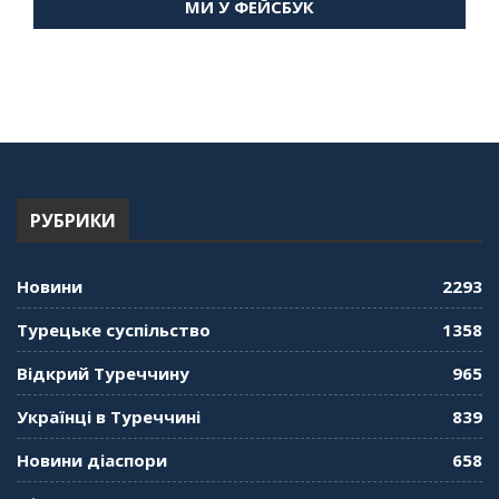
МИ У ФЕЙСБУК
59:58
"Дзеркало діаспори". Випуск 14. Алія Усенова
про Володимира Мурського
56:36
"Дзеркало діаспори". Випуск 13. МУШ в
Туреччині. Наталія Караджа
54:24
РУБРИКИ
"Дзеркало діаспори". Випуск 12. Запитай
консула. Борис Ясинський
58:41
Новини
2293
"Дзеркало діаспори". Випуск 11. Олександр
Турецьке суспільство
1358
Середа
01:08:34
Відкрий Туреччину
965
"Дзеркало діаспори". Випуск 10. Тонкощі та
Українці в Туреччині
839
лайфхаки туризму в умовах COVID-19
01:01:59
Новини діаспори
658