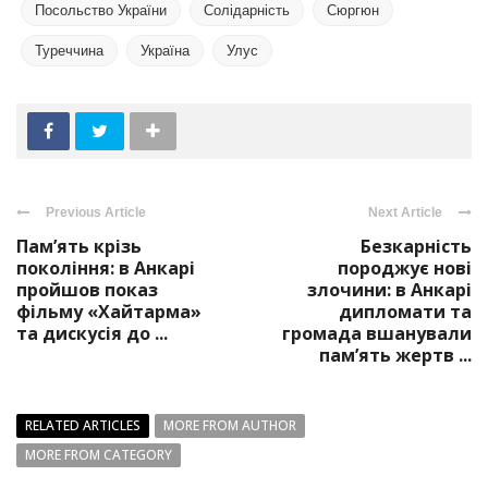
Посольство України
Солідарність
Сюргюн
Туреччина
Україна
Улус
Previous Article
Next Article
Пам’ять крізь
Безкарність
покоління: в Анкарі
породжує нові
пройшов показ
злочини: в Анкарі
фільму «Хайтарма»
дипломати та
та дискусія до ...
громада вшанували
пам’ять жертв ...
RELATED ARTICLES
MORE FROM AUTHOR
MORE FROM CATEGORY