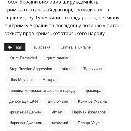
Посол України висловив щиру вдячність
кримськотатарській діаспорі, громадянам та
керівництву Туреччини за солідарність, незмінну
підтримку України та послідовну позицію у питанні
захисту прав кримськотатарського народу.
Tags
18 травня
Crimea is Ukraine
Kırım Dernekleri
qırım tatarları
Stop Russian Aggression
sürgün
Туреччина
Ulus Meydanı
Анкара
геноцид кримськотатарського народу
діаспора
депортація 1944
дипломатія
Крим це Україна
кримський Дернек
мітинг
Наріман Джелялов
Нариман Джеляль
незламні
Площа Улус