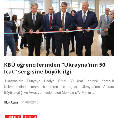
KBÜ öğrencilerinden “Ukrayna’nın 50
İcat” sergisine büyük ilgi
“Ukrayna’nın Dünyaya Hediye Ettiği 50 İcat” sergisi Karabük
Üniversitesinde resmi bir tören ile açıldı. Ukrayna’nın Ankara
Büyükelçiliği ve Avrasya İncelemeleri Merkezi (AVİM)’nin ...
Ukr-Ayna
11/09/2017
HABERLER
TOPLUM