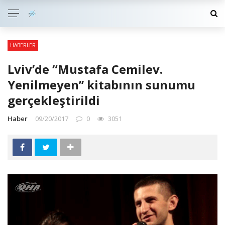
HABERLER
Lviv’de “Mustafa Cemilev.
Yenilmeyen’’ kitabının sunumu
gerçekleştirildi
Haber
09/20/2017
0
3051