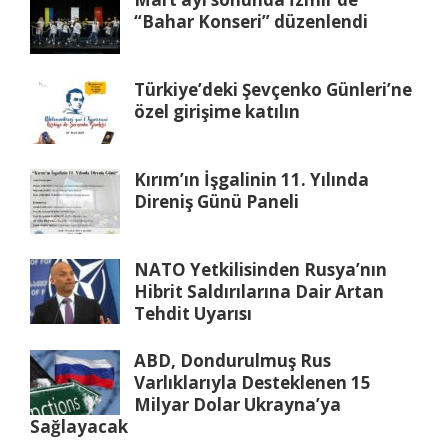
“Bahar Konseri” düzenlendi
Türkiye’deki Şevçenko Günleri’ne
özel girişime katılın
Kırım’ın İşgalinin 11. Yılında
Direniş Günü Paneli
NATO Yetkilisinden Rusya’nın
Hibrit Saldırılarına Dair Artan
Tehdit Uyarısı
ABD, Dondurulmuş Rus
Varlıklarıyla Desteklenen 15
Milyar Dolar Ukrayna’ya
Sağlayacak