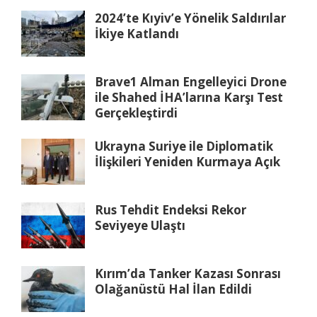
2024’te Kıyiv’e Yönelik Saldırılar
İkiye Katlandı
Brave1 Alman Engelleyici Drone
ile Shahed İHA’larına Karşı Test
Gerçekleştirdi
Ukrayna Suriye ile Diplomatik
İlişkileri Yeniden Kurmaya Açık
Rus Tehdit Endeksi Rekor
Seviyeye Ulaştı
Kırım’da Tanker Kazası Sonrası
Olağanüstü Hal İlan Edildi