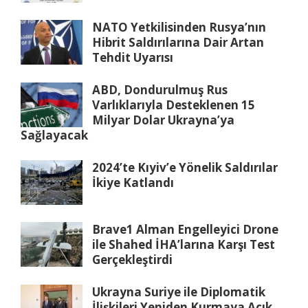
NATO Yetkilisinden Rusya’nın
Hibrit Saldırılarına Dair Artan
Tehdit Uyarısı
ABD, Dondurulmuş Rus
Varlıklarıyla Desteklenen 15
Milyar Dolar Ukrayna’ya
Sağlayacak
2024’te Kıyiv’e Yönelik Saldırılar
İkiye Katlandı
Brave1 Alman Engelleyici Drone
ile Shahed İHA’larına Karşı Test
Gerçekleştirdi
Ukrayna Suriye ile Diplomatik
İlişkileri Yeniden Kurmaya Açık