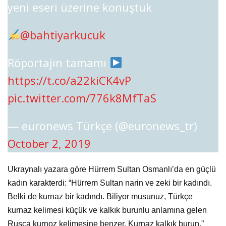
yeni eseri üzerine konuştuk
@bahtiyarkucuk
Röportajın tamamı
https://t.co/a22kiCK4vP
pic.twitter.com/776k8MfTaS
— euronews Türkçe (@euronews_tr)
October 2, 2019
Ukraynalı yazara göre Hürrem Sultan Osmanlı’da en güçlü
kadın karakterdi: “Hürrem Sultan narin ve zeki bir kadındı.
Belki de kurnaz bir kadındı. Biliyor musunuz, Türkçe
kurnaz kelimesi küçük ve kalkık burunlu anlamına gelen
Rusça kurnoz kelimesine benzer. Kurnaz kalkık burun.”