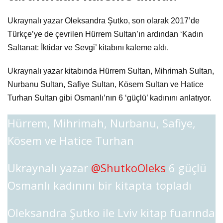
Ukraynalı yazar Oleksandra Şutko, son olarak 2017’de
Türkçe’ye de çevrilen Hürrem Sultan’ın ardından ‘Kadın
Saltanat: İktidar ve Sevgi’ kitabını kaleme aldı.
Ukraynalı yazar kitabında Hürrem Sultan, Mihrimah Sultan,
Nurbanu Sultan, Safiye Sultan, Kösem Sultan ve Hatice
Turhan Sultan gibi Osmanlı’nın 6 ‘güçlü’ kadınını anlatıyor.
Hürrem, Mihrimah, Nurbanu, Safiye,
Kösem ve Hatice Turhan
Ukraynalı yazar
@ShutkoOleks
6 güçlü
Osmanlı kadınını bir kitapta topladı
Oleksandra Şutko ile Lviv kitap fuarında