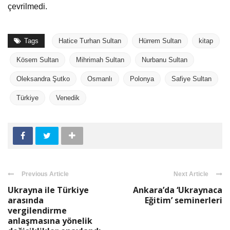
çevrilmedi.
Tags
Hatice Turhan Sultan
Hürrem Sultan
kitap
Kösem Sultan
Mihrimah Sultan
Nurbanu Sultan
Oleksandra Şutko
Osmanlı
Polonya
Safiye Sultan
Türkiye
Venedik
Previous Article
Next Article
Ukrayna ile Türkiye
Ankara’da ‘Ukraynaca
arasında
Eğitim’ seminerleri
vergilendirme
anlaşmasına yönelik