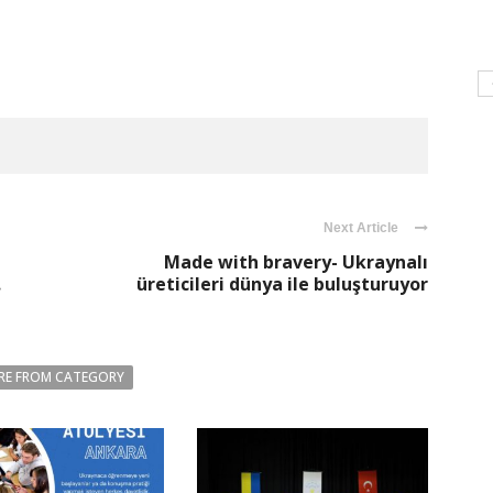
Next Article
Made with bravery- Ukraynalı
.
üreticileri dünya ile buluşturuyor
RE FROM CATEGORY