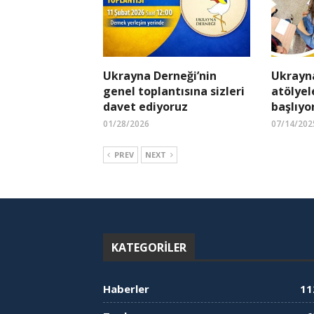
Ukrayna Derneği’nin
Ukrayn
genel toplantısına sizleri
atölyel
davet ediyoruz
başlıyo
01/28/2026
07/14/202
PREV
NEXT
KATEGORILER
Haberler
11