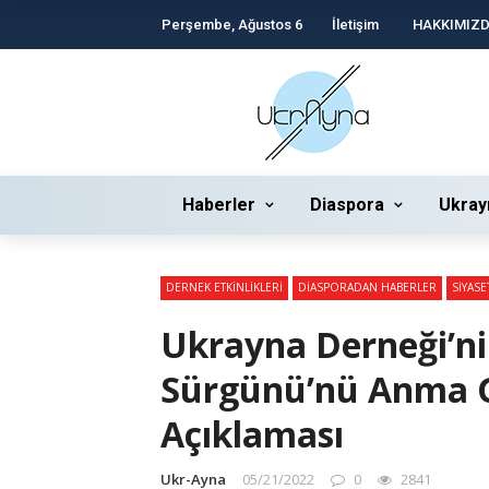
Perşembe, Ağustos 6
İletişim
HAKKIMIZ
Haberler
Diaspora
Ukray
DERNEK ETKINLIKLERI
DIASPORADAN HABERLER
SIYASE
Ukrayna Derneği’ni
Sürgünü’nü Anma G
Açıklaması
Ukr-Ayna
05/21/2022
0
2841