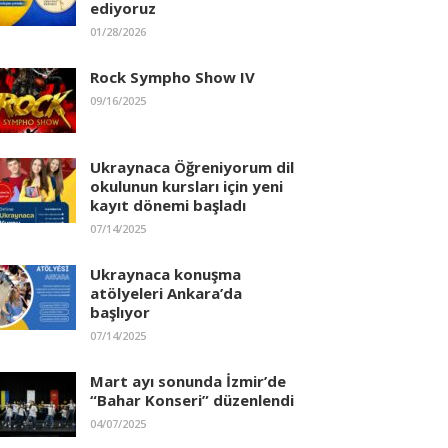
ediyoruz
01/28/2026
Rock Sympho Show IV
09/16/2025
Ukraynaca Öğreniyorum dil
okulunun kursları için yeni
kayıt dönemi başladı
07/14/2025
Ukraynaca konuşma
atölyeleri Ankara’da
başlıyor
07/14/2025
Mart ayı sonunda İzmir’de
“Bahar Konseri” düzenlendi
04/07/2025