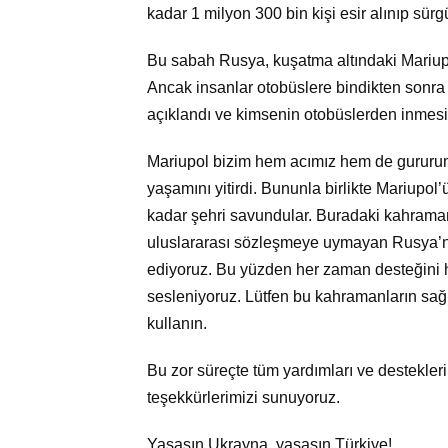
kadar 1 milyon 300 bin kişi esir alınıp sürg
Bu sabah Rusya, kuşatma altındaki Mariupol
Ancak insanlar otobüslere bindikten sonra
açıklandı ve kimsenin otobüslerden inmesin
Mariupol bizim hem acımız hem de gururum
yaşamını yitirdi. Bununla birlikte Mariupo
kadar şehri savundular. Buradaki kahraman 
uluslararası sözleşmeye uymayan Rusya’nı
ediyoruz. Bu yüzden her zaman desteğini hi
sesleniyoruz. Lütfen bu kahramanların sağ 
kullanın.
Bu zor süreçte tüm yardımları ve destekler
teşekkürlerimizi sunuyoruz.
Yaşasın Ukrayna, yaşasın Türkiye!