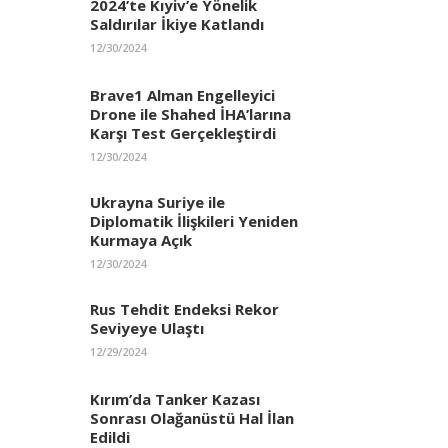
2024’te Kıyiv’e Yönelik
Saldırılar İkiye Katlandı
12/30/2024
Brave1 Alman Engelleyici
Drone ile Shahed İHA’larına
Karşı Test Gerçekleştirdi
12/30/2024
Ukrayna Suriye ile
Diplomatik İlişkileri Yeniden
Kurmaya Açık
12/30/2024
Rus Tehdit Endeksi Rekor
Seviyeye Ulaştı
12/29/2024
Kırım’da Tanker Kazası
Sonrası Olağanüstü Hal İlan
Edildi