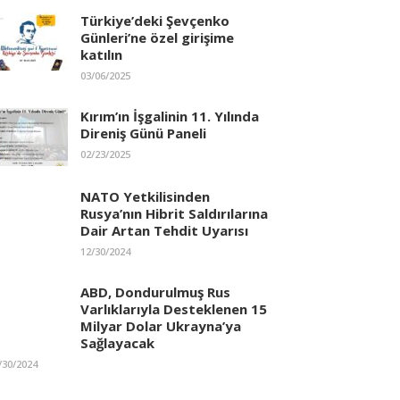
Türkiye’deki Şevçenko
Günleri’ne özel girişime
katılın
03/06/2025
Kırım’ın İşgalinin 11. Yılında
Direniş Günü Paneli
02/23/2025
NATO Yetkilisinden
Rusya’nın Hibrit Saldırılarına
Dair Artan Tehdit Uyarısı
12/30/2024
ABD, Dondurulmuş Rus
Varlıklarıyla Desteklenen 15
Milyar Dolar Ukrayna’ya
Sağlayacak
/30/2024