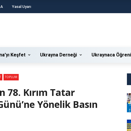
DA
Yasal Uyarı
na’yı Keşfet
Ukrayna Derneği
Ukraynaca Öğren
T
TOPLUM
n 78. Kırım Tatar
ünü’ne Yönelik Basın