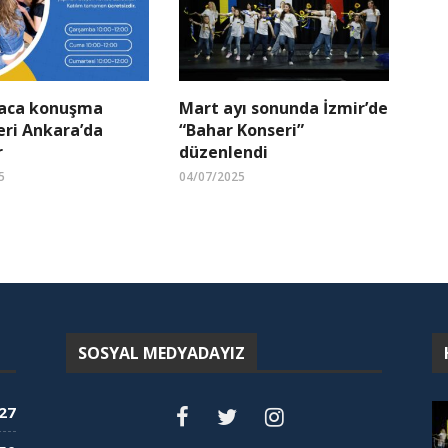
aca konuşma
Mart ayı sonunda İzmir’de
eri Ankara’da
“Bahar Konseri”
r
düzenlendi
5
04/07/2025
SOSYAL MEDYADAYIZ
27