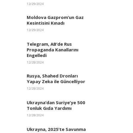
12/29/2024
Moldova Gazprom’un Gaz
Kesintisini Kınadı
12/29/2024
Telegram, AB’de Rus
Propaganda Kanallarını
Engelledi
12/28/2024
Rusya, Shahed Dronları
Yapay Zeka ile Güncelliyor
12/28/2024
Ukrayna’dan Suriye’ye 500
Tonluk Gıda Yardımı
12/28/2024
Ukrayna, 2025’te Savunma