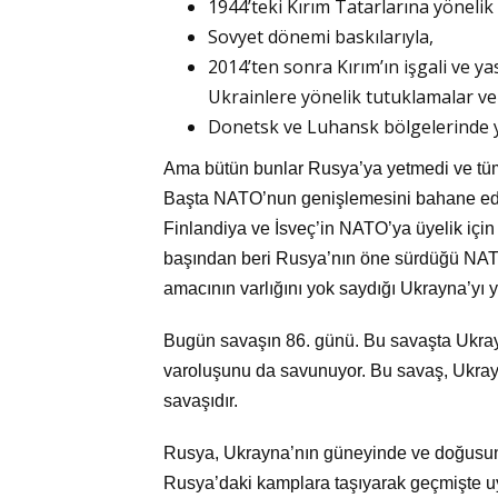
1944’teki Kırım Tatarlarına yönelik 
Sovyet dönemi baskılarıyla,
2014’ten sonra Kırım’ın işgali ve y
Ukrainlere yönelik tutuklamalar ve 
Donetsk ve Luhansk bölgelerinde ya
Ama bütün bunlar Rusya’ya yetmedi ve tüm 
Başta NATO’nun genişlemesini bahane ede
Finlandiya ve İsveç’in NATO’ya üyelik içi
başından beri Rusya’nın öne sürdüğü NATO
amacının varlığını yok saydığı Ukrayna’yı 
Bugün savaşın 86. günü. Bu savaşta Ukrayn
varoluşunu da savunuyor. Bu savaş, Ukrayn
savaşıdır.
Rusya, Ukrayna’nın güneyinde ve doğusunda
Rusya’daki kamplara taşıyarak geçmişte uy