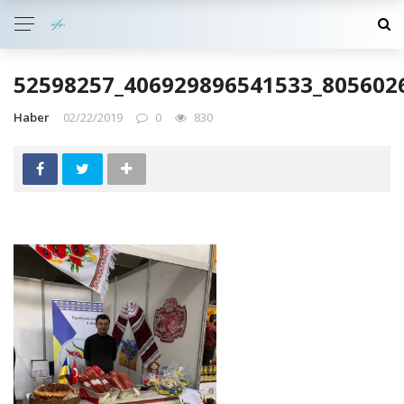
52598257_406929896541533_805602
Haber
02/22/2019
0
830