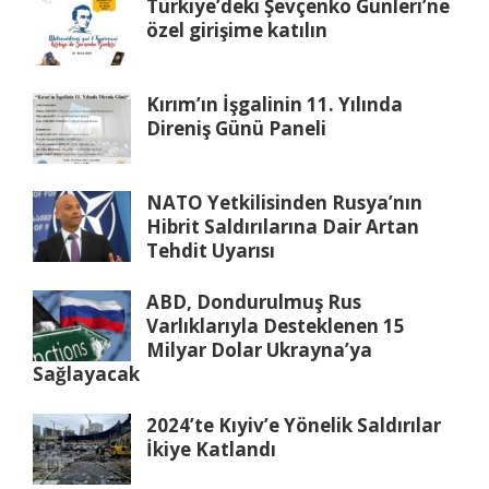
Türkiye’deki Şevçenko Günleri’ne
özel girişime katılın
Kırım’ın İşgalinin 11. Yılında
Direniş Günü Paneli
NATO Yetkilisinden Rusya’nın
Hibrit Saldırılarına Dair Artan
Tehdit Uyarısı
ABD, Dondurulmuş Rus
Varlıklarıyla Desteklenen 15
Milyar Dolar Ukrayna’ya
Sağlayacak
2024’te Kıyiv’e Yönelik Saldırılar
İkiye Katlandı