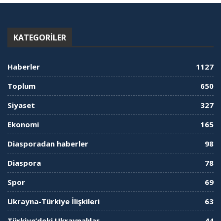
KATEGORILER
Haberler
1127
Toplum
650
Siyaset
327
Ekonomi
165
Diasporadan haberler
98
Diaspora
78
Spor
69
Ukrayna-Türkiye İlişkileri
63
Türkiye’deki Ukraynalılar
44