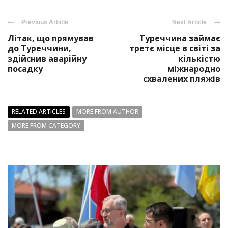
Previous Article
Next Article
Літак, що прямував
Туреччина займає
до Туреччини,
третє місце в світі за
здійснив аварійну
кількістю
посадку
міжнародно
схвалених пляжів
RELATED ARTICLES
MORE FROM AUTHOR
MORE FROM CATEGORY