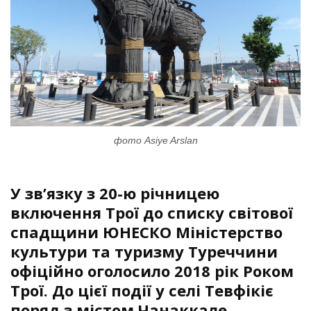
фото Asiye Arslan
У зв’язку з 20-ю річницею
включення Трої до списку світової
спадщини ЮНЕСКО Міністерство
культури та туризму Туреччини
офіційно оголосило 2018 рік Роком
Трої. До цієї події у селі Тевфікіє
поряд з містом Чанаккале