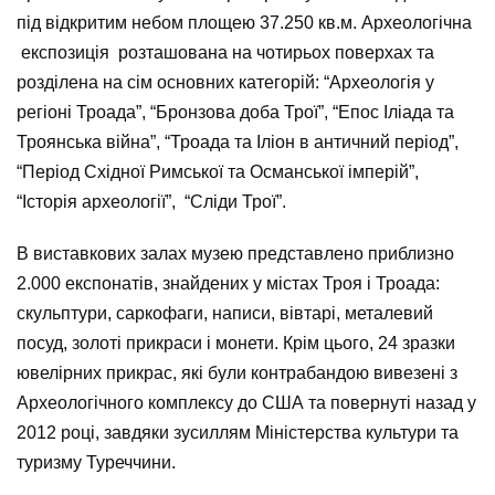
під відкритим небом площею 37.250 кв.м. Археологічна
експозиція розташована на чотирьох поверхах та
розділена на сім основних категорій: “Археологія у
регіоні Троада”, “Бронзова доба Трої”, “Епос Іліада та
Троянська війна”, “Троада та Іліон в античний період”,
“Період Східної Римської та Османської імперій”,
“Історія археології”, “Сліди Трої”.
В виставкових залах музею представлено приблизно
2.000 експонатів, знайдених у містах Троя і Троада:
скульптури, саркофаги, написи, вівтарі, металевий
посуд, золоті прикраси і монети. Крім цього, 24 зразки
ювелірних прикрас, які були контрабандою вивезені з
Археологічного комплексу до США та повернуті назад у
2012 році, завдяки зусиллям Міністерства культури та
туризму Туреччини.