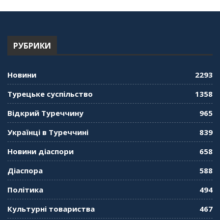
"Дзеркало діаспори". Випуск 13. МУШ в
Туреччині. Наталія Караджа
54:24
РУБРИКИ
"Дзеркало діаспори". Випуск 12. Запитай
консула. Борис Ясинський
58:41
Новини
2293
"Дзеркало діаспори". Випуск 11. Олександр
Турецьке суспільство
1358
Середа
01:08:34
Відкрий Туреччину
965
"Дзеркало діаспори". Випуск 10. Тонкощі та
Українці в Туреччині
839
лайфхаки туризму в умовах COVID-19
01:01:59
Новини діаспори
658
"Дзеркало діаспори". Випуск 9. День
Діаспора
588
кримськотатарського прапора. Феріде Шахін
57:24
Політика
494
Культурні товариства
467
"Дзеркало діаспори". Випуск 8. Розмова з
Послом