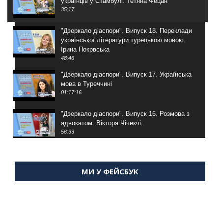
українців у Стамбулі. Тетяна Фецан
35:17
"Дзеркало діаспори". Випуск 18. Переклади
української літератури турецькою мовою.
Ірина Покрвська
48:46
"Дзеркало діаспори". Випуск 17. Українська
мова в Туреччині
01:17:16
"Дзеркало діаспори". Випуск 16. Розмова з
адвокатом. Вікторя Чічекчі.
56:33
"Дзеркало діаспори". Випуск 15. Антін
Мухарський про життя в Туреччині
МИ У ФЕЙСБУК
59:58
"Дзеркало діаспори". Випуск 14. Алія Усенова
про Володимира Мурського
56:36