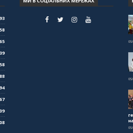
МИ В СОЦІАЛЬНИХ МЕРЕЖАХ
93
58
65
05
39
58
88
05
94
67
09
г
н
08
05