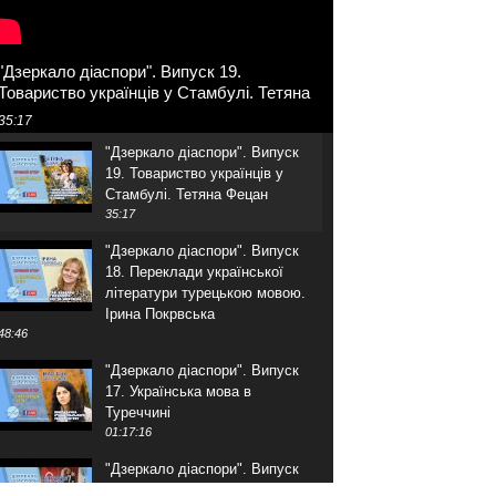
"Дзеркало діаспори". Випуск 19.
Товариство українців у Стамбулі. Тетяна
Фецан
35:17
"Дзеркало діаспори". Випуск
19. Товариство українців у
Стамбулі. Тетяна Фецан
35:17
"Дзеркало діаспори". Випуск
18. Переклади української
літератури турецькою мовою.
Ірина Покрвська
48:46
"Дзеркало діаспори". Випуск
17. Українська мова в
Туреччині
01:17:16
"Дзеркало діаспори". Випуск
16. Розмова з адвокатом.