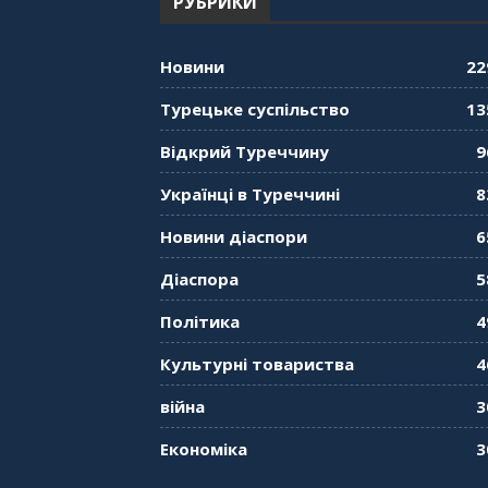
РУБРИКИ
Новини
22
Турецьке суспільство
13
Відкрий Туреччину
9
Українці в Туреччині
8
Новини діаспори
6
Діаспора
5
Політика
4
Культурні товариства
4
війна
3
Економіка
3