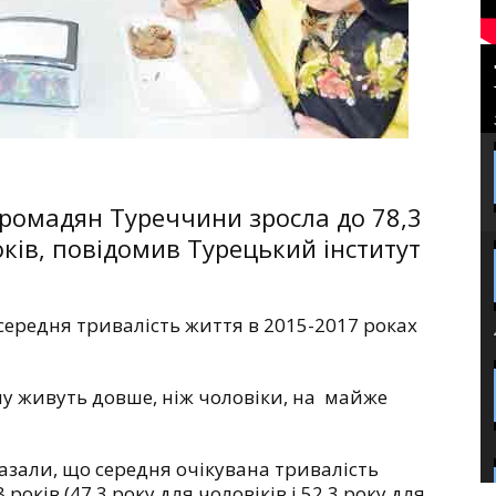
громадян Туреччини зросла до 78,3
оків, повідомив Турецький інститут
середня тривалість життя в 2015-2017 роках
му живуть довше, ніж чоловіки, на майже
азали, що середня очікувана тривалість
 років (47,3 року для чоловіків і 52,3 року для