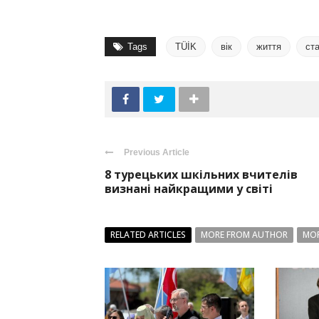
Tags
TÜİK
вік
життя
ст
Previous Article
8 турецьких шкільних вчителів
визнані найкращими у світі
RELATED ARTICLES
MORE FROM AUTHOR
MOR