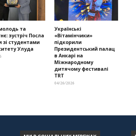
 молодь та
Українські
нє: зустріч Посла
«Вітамінчики»
и зі студентами
підкорили
ситету Улуда
Президентський палац
в Анкарі на
6
Міжнародному
дитячому фестивалі
TRT
04/26/2026