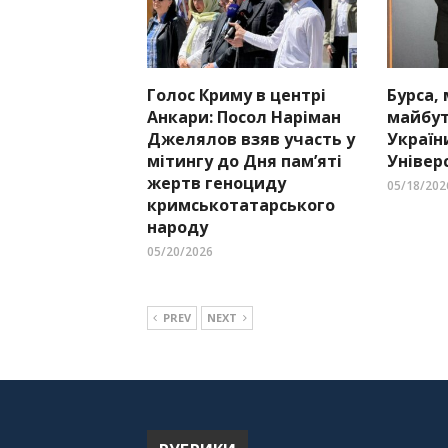
Голос Криму в центрі
Бурса,
Анкари: Посол Наріман
майбут
Джелялов взяв участь у
Україн
мітингу до Дня пам’яті
Універ
жертв геноциду
05/18/202
кримськотатарського
народу
05/20/2026
PREV
NEXT