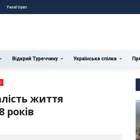
Yasal Uyarı
Відкрий Туреччину
Українська cпілка
Пр
О
алість життя
8 років