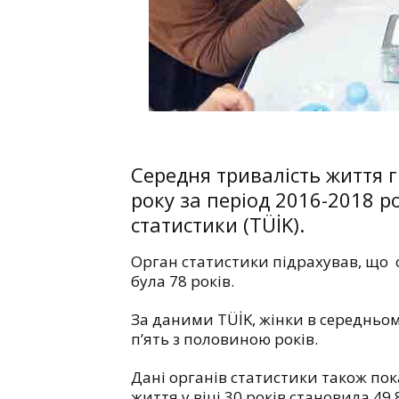
Середня тривалість життя 
року за період 2016-2018 р
статистики (TÜİK).
Орган статистики підрахував, що 
була 78 років.
За даними TÜİK, жінки в середньо
п’ять з половиною років.
Дані органів статистики також пок
життя у віці 30 років становила 49,8