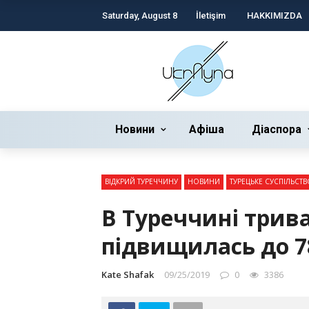
Saturday, August 8
İletişim
HAKKIMIZDA
Новини
Афіша
Діаспора
ВІДКРИЙ ТУРЕЧЧИНУ
НОВИНИ
ТУРЕЦЬКЕ СУСПІЛЬСТВ
В Туреччині трив
підвищилась до 7
Kate Shafak
09/25/2019
0
3386