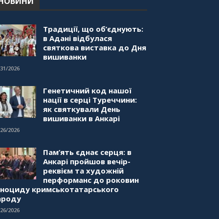
НОВИНИ
"Дзеркало діаспори". Випуск
1. Про створення порталу
"Укр-Айна"
Традиції, що об’єднують:
39:41
в Адані відбулася
святкова виставка до Дня
вишиванки
/31/2026
Генетичний код нашої
нації в серці Туреччини:
як святкували День
вишиванки в Анкарі
/26/2026
Пам’ять єднає серця: в
Анкарі пройшов вечір-
реквієм та художній
перформанс до роковин
еноциду кримськотатарського
ароду
/26/2026