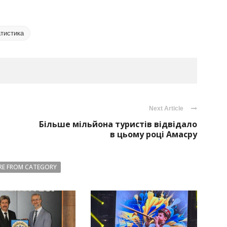
атистика
Next Article
Більше мільйона туристів відвідало
в цьому році Амасру
E FROM CATEGORY