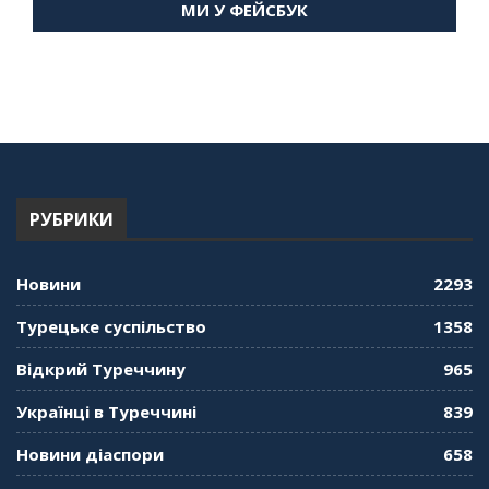
МИ У ФЕЙСБУК
59:58
"Дзеркало діаспори". Випуск 14. Алія Усенова
про Володимира Мурського
56:36
"Дзеркало діаспори". Випуск 13. МУШ в
Туреччині. Наталія Караджа
54:24
РУБРИКИ
"Дзеркало діаспори". Випуск 12. Запитай
консула. Борис Ясинський
58:41
Новини
2293
"Дзеркало діаспори". Випуск 11. Олександр
Турецьке суспільство
1358
Середа
01:08:34
Відкрий Туреччину
965
"Дзеркало діаспори". Випуск 10. Тонкощі та
Українці в Туреччині
839
лайфхаки туризму в умовах COVID-19
01:01:59
Новини діаспори
658