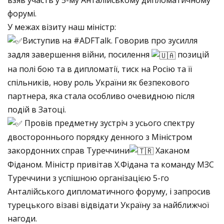
взяв участь у 5-му Анталійському дипломатичному
форумі.
У межах візиту наш міністр:
Виступив на
#ADFTalk
. Говорив про зусилля
задля завершення війни, посилення
позицій
на полі бою та в дипломатії, тиск на Росію та її
спільників, нову роль України як безпекового
партнера, яка стала особливо очевидною після
подій в Затоці.
Провів предметну зустріч з усього спектру
двостороннього порядку денного з Міністром
закордонних справ Туреччини
Хаканом
Фіданом. Міністр привітав Х.Фідана та команду МЗС
Туреччини з успішною організацією 5-го
Анталійського дипломатичного форуму, і запросив
турецького візаві відвідати Україну за найближчої
нагоди.