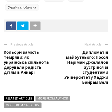
Україна глобальна
Previous Article
Next Article
Кольори замість
Дипломатія
темряви: як
майбутнього: Посол
українська спільнота
Наріман Джелялов
дарувала радість
зустрівся зі
дітям в Анкарі
студентами
Університету Хаджи
Байрам Велі
RELATED ARTICLES
MORE FROM AUTHOR
MORE FROM CATEGORY