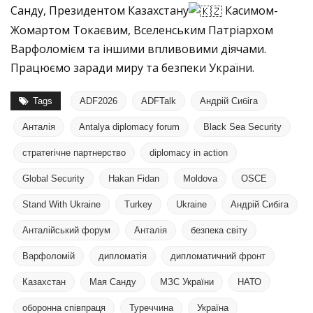
Санду, Президентом Казахстану
Касимом-
Жомартом Токаєвим, Вселенським Патріархом
Варфоломієм та іншими впливовими діячами.
Працюємо заради миру та безпеки України.
Tags
ADF2026
ADFTalk
Андрій Сибіга
Анталія
Antalya diplomacy forum
Black Sea Security
cтратегічне партнерство
diplomacy in action
Global Security
Hakan Fidan
Moldova
OSCE
Stand With Ukraine
Turkey
Ukraine
Андрій Сибіга
Анталійський форум
Анталія
безпека світу
Варфоломій
дипломатія
дипломатичний фронт
Казахстан
Мая Санду
МЗС України
НАТО
оборонна співпраця
Туреччина
Україна