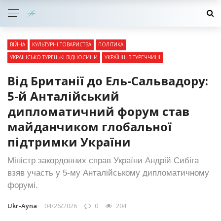
ВІЙНА
КУЛЬТУРНІ ТОВАРИСТВА
ПОЛІТИКА
УКРАЇНСЬКО-ТУРЕЦЬКІ ВІДНОСИНИ
УКРАЇНЦІ В ТУРЕЧЧИНІ
Від Британії до Ель-Сальвадору:
5-й Анталійський
дипломатичний форум став
майданчиком глобальної
підтримки України
Міністр закордонних справ України Андрій Сибіга
взяв участь у 5-му Анталійському дипломатичному
форумі.
Ukr-Ayna
04/26/2026
0
204