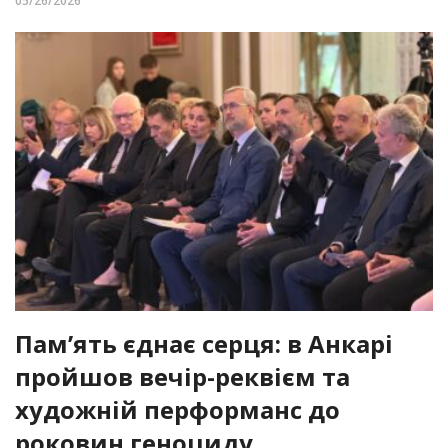
05/26/2026
Пам’ять єднає серця: в Анкарі
пройшов вечір-реквієм та
художній перформанс до
роковин геноциду