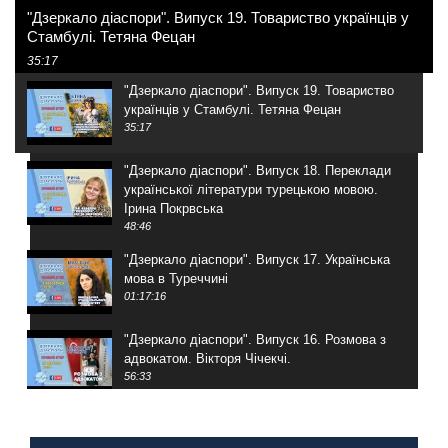
"Дзеркало діаспори". Випуск 19. Товариство українців у
Стамбулі. Тетяна Фецан
35:17
"Дзеркало діаспори". Випуск 19. Товариство
українців у Стамбулі. Тетяна Фецан
35:17
"Дзеркало діаспори". Випуск 18. Переклади
української літератури турецькою мовою.
Ірина Покрвська
48:46
"Дзеркало діаспори". Випуск 17. Українська
мова в Туреччині
01:17:16
"Дзеркало діаспори". Випуск 16. Розмова з
адвокатом. Вікторя Чічекчі.
56:33
"Дзеркало діаспори". Випуск 15. Антін
Мухарський про життя в Туреччині