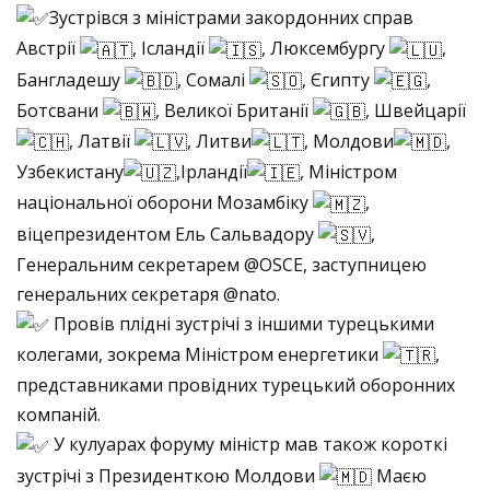
Зустрівся з міністрами закордонних справ
Австрії
, Ісландії
, Люксембургу
,
Бангладешу
, Сомалі
, Єгипту
,
Ботсвани
, Великої Британії
, Швейцарії
, Латвії
, Литви
, Молдови
,
Узбекистану
,Ірландії
, Міністром
національної оборони Мозамбіку
,
віцепрезидентом Ель Сальвадору
,
Генеральним секретарем @OSCE, заступницею
генеральних секретаря @nato.
Провів плідні зустрічі з іншими турецькими
колегами, зокрема Міністром енергетики
,
представниками провідних турецький оборонних
компаній.
У кулуарах форуму міністр мав також короткі
зустрічі з Президенткою Молдови
Маєю