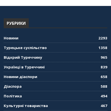
"Дзеркало діаспори". Випуск 13. МУШ в
Туреччині. Наталія Караджа
54:24
РУБРИКИ
"Дзеркало діаспори". Випуск 12. Запитай
консула. Борис Ясинський
58:41
Новини
2293
"Дзеркало діаспори". Випуск 11. Олександр
Турецьке суспільство
1358
Середа
01:08:34
Відкрий Туреччину
965
"Дзеркало діаспори". Випуск 10. Тонкощі та
Українці в Туреччині
839
лайфхаки туризму в умовах COVID-19
01:01:59
Новини діаспори
658
"Дзеркало діаспори". Випуск 9. День
Діаспора
588
кримськотатарського прапора. Феріде Шахін
57:24
Політика
494
Культурні товариства
467
"Дзеркало діаспори". Випуск 8. Розмова з
Послом