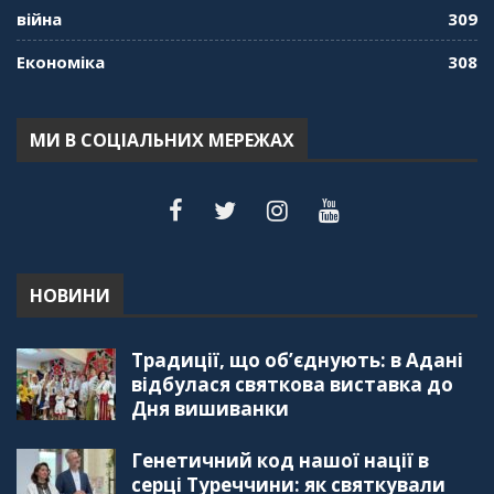
01:17:05
війна
309
Економіка
308
"Дзеркало діаспори". Випуск 7. Історія
україгської піаністки в Туреччині (Мирослава
Терещук Шентюрк)
55:18
МИ В СОЦІАЛЬНИХ МЕРЕЖАХ
"Дзеркало діаспори". Випуск 6. Можливості
для вивчення української мови в Туреччині
44:30
"Дзеркало діаспори". Випуск 5. Благополуччя
в українсько-турецьких сім'ях
01:23:59
НОВИНИ
"Дзеркало діаспори". Випуск 4. Координаційна
Традиції, що об’єднують: в Адані
рада українських громад Туреччини
56:20
відбулася святкова виставка до
Дня вишиванки
"Дзеркало діаспори". Випуск 3. Вища освіта:
Туреччина VS. Україна
Генетичний код нашої нації в
59:38
серці Туреччини: як святкували