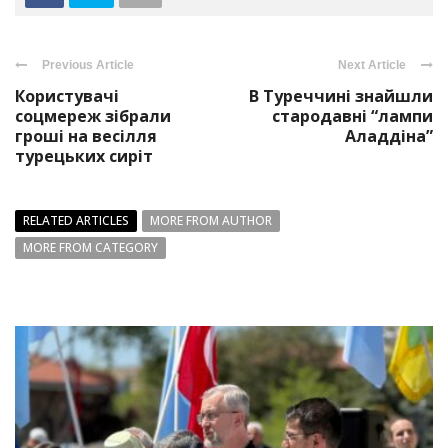
Previous Article
Next Article
Користувачі
В Туреччині знайшли
соцмереж зібрали
стародавні “лампи
гроші на весілля
Аладдіна”
турецьких сиріт
RELATED ARTICLES
MORE FROM AUTHOR
MORE FROM CATEGORY