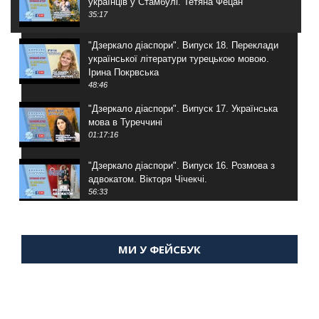
українців у Стамбулі. Тетяна Фецан
35:17
"Дзеркало діаспори". Випуск 18. Переклади
української літератури турецькою мовою.
Ірина Покрвська
48:46
"Дзеркало діаспори". Випуск 17. Українська
мова в Туреччині
01:17:16
"Дзеркало діаспори". Випуск 16. Розмова з
адвокатом. Вікторя Чічекчі.
56:33
"Дзеркало діаспори". Випуск 15. Антін
Мухарський про життя в Туреччині
МИ У ФЕЙСБУК
59:58
"Дзеркало діаспори". Випуск 14. Алія Усенова
про Володимира Мурського
56:36