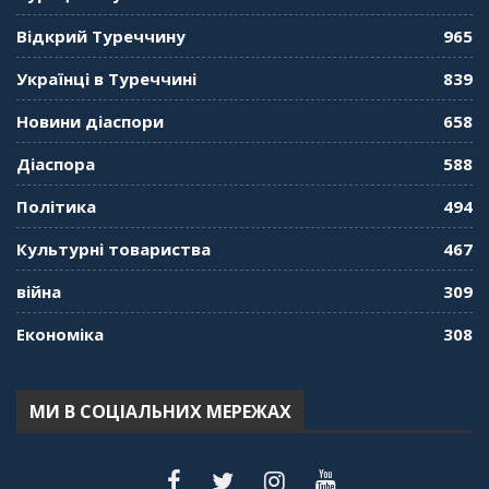
Середа
01:08:34
Відкрий Туреччину
965
"Дзеркало діаспори". Випуск 10. Тонкощі та
Українці в Туреччині
839
лайфхаки туризму в умовах COVID-19
01:01:59
Новини діаспори
658
"Дзеркало діаспори". Випуск 9. День
Діаспора
588
кримськотатарського прапора. Феріде Шахін
57:24
Політика
494
Культурні товариства
467
"Дзеркало діаспори". Випуск 8. Розмова з
Послом
01:17:05
війна
309
Економіка
308
"Дзеркало діаспори". Випуск 7. Історія
україгської піаністки в Туреччині (Мирослава
Терещук Шентюрк)
55:18
МИ В СОЦІАЛЬНИХ МЕРЕЖАХ
"Дзеркало діаспори". Випуск 6. Можливості
для вивчення української мови в Туреччині
44:30