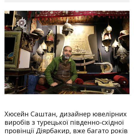
Хюсейн Саштан, дизайнер ювелірних
виробів з турецької південно-східної
провінції Діярбакир, вже багато років