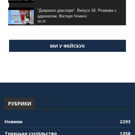
"Дзеркало діаспори". Випуск 16. Розмова з
адвокатом. Вікторя Чічекчі.
56:33
"Дзеркало діаспори". Випуск 15. Антін
Мухарський про життя в Туреччині
МИ У ФЕЙСБУК
59:58
"Дзеркало діаспори". Випуск 14. Алія Усенова
про Володимира Мурського
56:36
"Дзеркало діаспори". Випуск 13. МУШ в
Туреччині. Наталія Караджа
54:24
РУБРИКИ
"Дзеркало діаспори". Випуск 12. Запитай
консула. Борис Ясинський
58:41
Новини
2293
"Дзеркало діаспори". Випуск 11. Олександр
Турецьке суспільство
1358