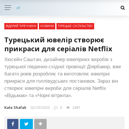
ВІДКРИЙ ТУРЕЧЧИНУ
НОВИНИ
ТУРЕЦЬКЕ СУСПІЛЬСТВО
Турецький ювелір створює
прикраси для серіалів Netflix
Хюсейн Саштан, дизайнер ювелірних виробів з
турецької південно-східної провінції Діярбакир, вже
багато років розробляє та виготовляє ювелірні
прикраси для голлівудських постановок. Зараз він
створює ювелірні вироби для серіалів Netflix
«Відьмак» та «Чорні вітрила».
Kate Shafak
02/29/2020
0
2481