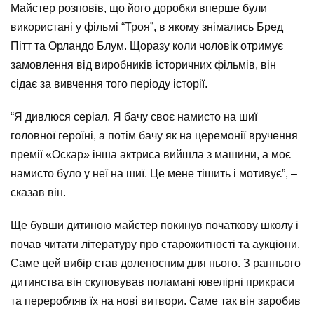
Майстер розповів, що його доробки вперше були
використані у фільмі “Троя”, в якому знімались Бред
Пітт та Орландо Блум. Щоразу коли чоловік отримує
замовлення від виробників історичних фільмів, він
сідає за вивчення того періоду історії.
“Я дивлюся серіал. Я бачу своє намисто на шиї
головної героїні, а потім бачу як на церемонії вручення
премії «Оскар» інша актриса вийшла з машини, а моє
намисто було у неї на шиї. Це мене тішить і мотивує”, –
сказав він.
Ще бувши дитиною майстер покинув початкову школу і
почав читати літературу про старожитності та аукціони.
Саме цей вибір став доленосним для нього. З раннього
дитинства він скуповував поламані ювелірні прикраси
та переробляв їх на нові витвори. Саме так він заробив