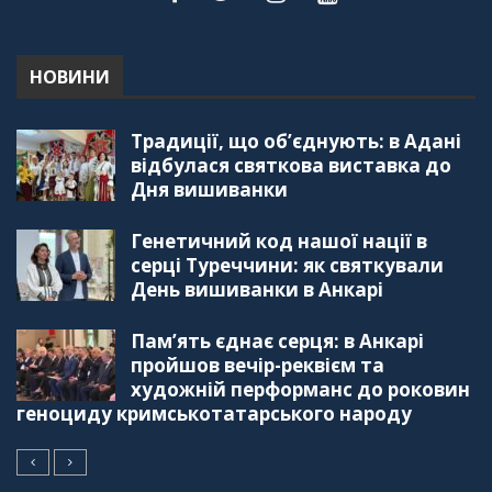
"Дзеркало діаспори". Випуск 5. Благополуччя
в українсько-турецьких сім'ях
01:23:59
НОВИНИ
"Дзеркало діаспори". Випуск 4. Координаційна
Традиції, що об’єднують: в Адані
рада українських громад Туреччини
56:20
відбулася святкова виставка до
Дня вишиванки
"Дзеркало діаспори". Випуск 3. Вища освіта:
Туреччина VS. Україна
Генетичний код нашої нації в
59:38
серці Туреччини: як святкували
День вишиванки в Анкарі
"Дзеркало діаспори", Випуск 2, Як вивчити
турецьку мову: нюанси та поради
57:18
Пам’ять єднає серця: в Анкарі
пройшов вечір-реквієм та
"Дзеркало діаспори". Випуск 1. Про створення
художній перформанс до роковин
порталу "Укр-Айна"
геноциду кримськотатарського народу
39:41