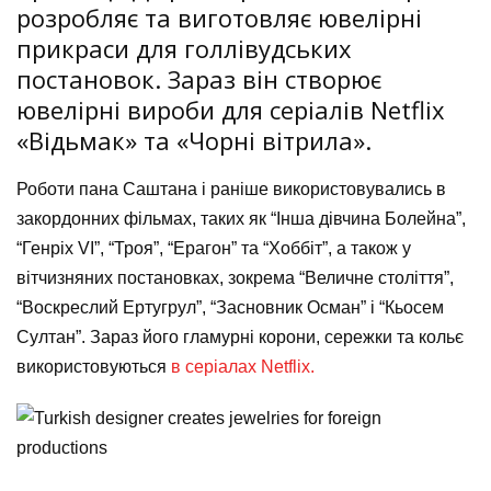
розробляє та виготовляє ювелірні
прикраси для голлівудських
постановок. Зараз він створює
ювелірні вироби для серіалів Netflix
«Відьмак» та «Чорні вітрила».
Роботи пана Саштана і раніше використовувались в
закордонних фільмах, таких як “Інша дівчина Болейна”,
“Генріх VI”, “Троя”, “Ерагон” та “Хоббіт”, а також у
вітчизняних постановках, зокрема “Величне століття”,
“Воскреслий Ертугрул”, “Засновник Осман” і “Кьосем
Султан”. Зараз його гламурні корони, сережки та кольє
використовуються
в серіалах Netflix.