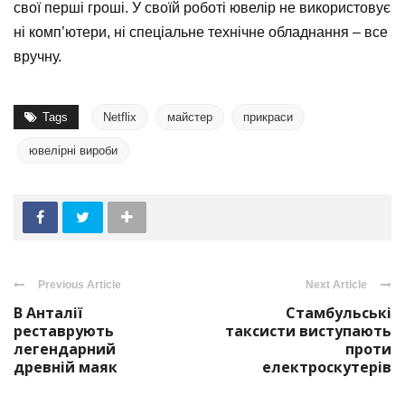
свої перші гроші. У своїй роботі ювелір не використовує
ні комп’ютери, ні спеціальне технічне обладнання – все
вручну.
Tags
Netflix
майстер
прикраси
ювелірні вироби
Previous Article
Next Article
В Анталії
Стамбульські
реставрують
таксисти виступають
легендарний
проти
древній маяк
електроскутерів