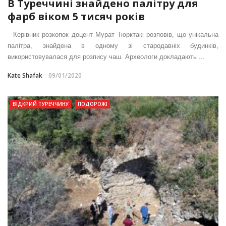
В Туреччині знайдено палітру для
фарб віком 5 тисяч років
Керівник розкопок доцент Мурат Тюрктакі розповів, що унікальна
палітра, знайдена в одному зі стародавніх будинків,
використовувалася для розпису чаш. Археологи докладають ...
Kate Shafak
09/01/2020
ВІДКРИЙ ТУРЕЧЧИНУ
ПОДОРОЖІ