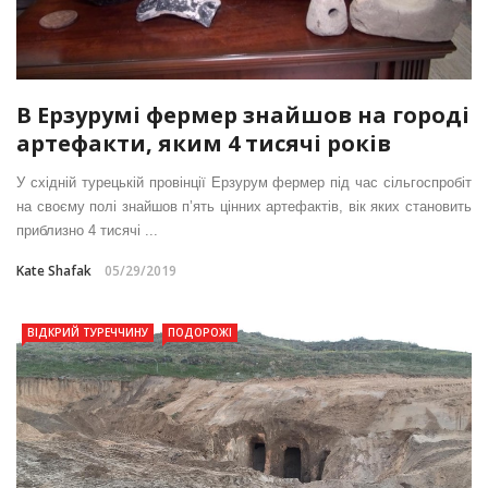
В Ерзурумі фермер знайшов на городі
артефакти, яким 4 тисячі років
У східній турецькій провінції Ерзурум фермер під час сільгоспробіт
на своєму полі знайшов п’ять цінних артефактів, вік яких становить
приблизно 4 тисячі ...
Kate Shafak
05/29/2019
ВІДКРИЙ ТУРЕЧЧИНУ
ПОДОРОЖІ