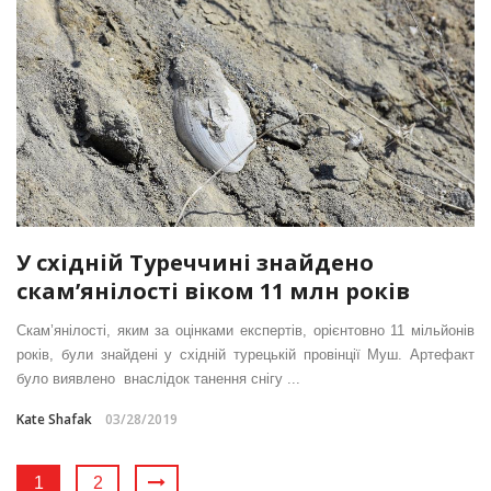
У східній Туреччині знайдено
скам’янілості віком 11 млн років
Скам’янілості, яким за оцінками експертів, орієнтовно 11 мільйонів
років, були знайдені у східній турецькій провінції Муш. Артефакт
було виявлено внаслідок танення снігу ...
Kate Shafak
03/28/2019
1
2