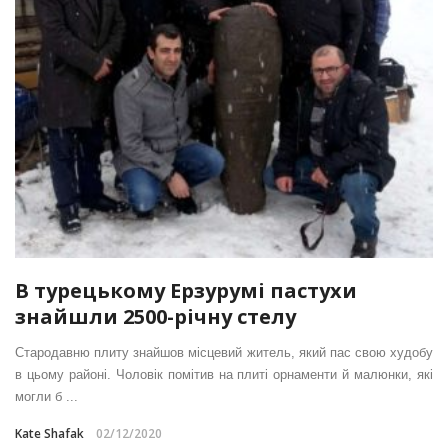
В турецькому Ерзурумі пастухи
знайшли 2500-річну стелу
Стародавню плиту знайшов місцевий житель, який пас свою худобу
в цьому районі. Чоловік помітив на плиті орнаменти й малюнки, які
могли б ...
Kate Shafak
02/12/2020