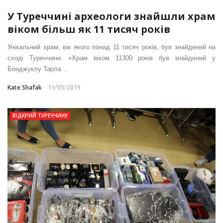
У Туреччині археологи знайшли храм
віком більш як 11 тисяч років
Унікальний храм, вік якого понад 11 тисяч років, був знайдений на
сході Туреччини. «Храм віком 11300 років був знайдений у
Бонджуклу Тарла ...
Kate Shafak
11/05/2019
ВІДКРИЙ ТУРЕЧЧИНУ