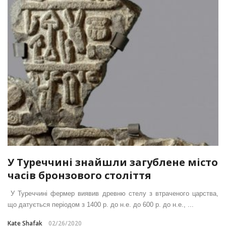
У Туреччині знайшли загублене місто
часів бронзового століття
У Туреччині фермер виявив древню стелу з втраченого царства,
що датується періодом з 1400 р. до н.е. до 600 р. до н.е., ...
Kate Shafak
02/26/2020