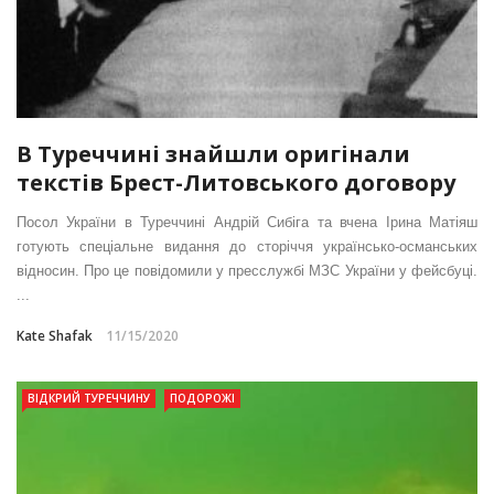
В Туреччині знайшли оригінали
текстів Брест-Литовського договору
Посол України в Туреччині Андрій Сибіга та вчена Ірина Матіяш
готують спеціальне видання до сторіччя українсько-османських
відносин. Про це повідомили у пресслужбі МЗС України у фейсбуці.
...
Kate Shafak
11/15/2020
ВІДКРИЙ ТУРЕЧЧИНУ
ПОДОРОЖІ