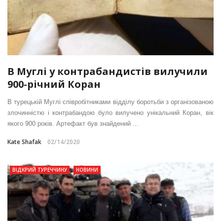
В Муглі у контрабандистів вилучили
900-річний Коран
В турецькій Муглі співробітниками відділу боротьби з організованою
злочинністю і контрабандою було вилучено унікальний Коран, вік
якого 900 років. Артефакт був знайдений ...
Kate Shafak
02/14/2020
ВІДКРИЙ ТУРЕЧЧИНУ
НОВИНИ