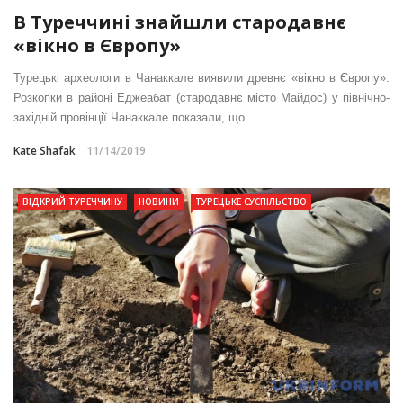
В Туреччині знайшли стародавнє
«вікно в Європу»
Турецькі археологи в Чанаккале виявили древнє «вікно в Європу».
Розкопки в районі Еджеабат (стародавнє місто Майдос) у північно-
західній провінції Чанаккале показали, що ...
Kate Shafak
11/14/2019
ВІДКРИЙ ТУРЕЧЧИНУ
НОВИНИ
ТУРЕЦЬКЕ СУСПІЛЬСТВО