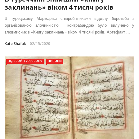
заклинань» віком 4 тисяч років
В турецькому Мармарисі співробітниками відділу боротьби з
організованою злочинністю і контрабандою було вилучено у
зловмисників «Книгу заклинань» віком 4 тисячі років. Артефакт ...
Kate Shafak
02/15/2020
ВІДКРИЙ ТУРЕЧЧИНУ
НОВИНИ