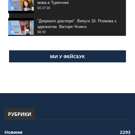
мова в Туреччині
01:17:16
"Дзеркало діаспори". Випуск 16. Розмова з
адвокатом. Вікторя Чічекчі.
56:33
"Дзеркало діаспори". Випуск 15. Антін
Мухарський про життя в Туреччині
МИ У ФЕЙСБУК
59:58
"Дзеркало діаспори". Випуск 14. Алія Усенова
про Володимира Мурського
56:36
"Дзеркало діаспори". Випуск 13. МУШ в
Туреччині. Наталія Караджа
54:24
РУБРИКИ
"Дзеркало діаспори". Випуск 12. Запитай
консула. Борис Ясинський
58:41
Новини
2293