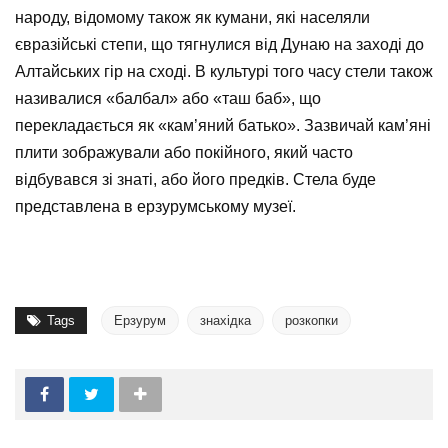
народу, відомому також як кумани, які населяли
євразійські степи, що тягнулися від Дунаю на заході до
Алтайських гір на сході. В культурі того часу стели також
називалися «балбал» або «таш баб», що
перекладається як «кам’яний батько». Зазвичай кам’яні
плити зображували або покійного, який часто
відбувався зі знаті, або його предків.
Стела буде
представлена ​​в ерзурумському музеї.
Tags
Ерзурум
знахідка
розкопки