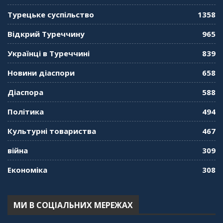
"Дзеркало діаспори". Випуск 11. Олександр
Турецьке суспільство
1358
Середа
01:08:34
Відкрий Туреччину
965
"Дзеркало діаспори". Випуск 10. Тонкощі та
Українці в Туреччині
839
лайфхаки туризму в умовах COVID-19
01:01:59
Новини діаспори
658
"Дзеркало діаспори". Випуск 9. День
Діаспора
588
кримськотатарського прапора. Феріде Шахін
57:24
Політика
494
Культурні товариства
467
"Дзеркало діаспори". Випуск 8. Розмова з
Послом
01:17:05
війна
309
Економіка
308
"Дзеркало діаспори". Випуск 7. Історія
україгської піаністки в Туреччині (Мирослава
Терещук Шентюрк)
55:18
МИ В СОЦІАЛЬНИХ МЕРЕЖАХ
"Дзеркало діаспори". Випуск 6. Можливості