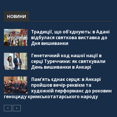
"Дзеркало діаспори". Випуск 5. Благополуччя
в українсько-турецьких сім'ях
01:23:59
НОВИНИ
"Дзеркало діаспори". Випуск 4. Координаційна
Традиції, що об’єднують: в Адані
рада українських громад Туреччини
56:20
відбулася святкова виставка до
Дня вишиванки
"Дзеркало діаспори". Випуск 3. Вища освіта:
Туреччина VS. Україна
Генетичний код нашої нації в
59:38
серці Туреччини: як святкували
День вишиванки в Анкарі
"Дзеркало діаспори", Випуск 2, Як вивчити
турецьку мову: нюанси та поради
57:18
Пам’ять єднає серця: в Анкарі
пройшов вечір-реквієм та
"Дзеркало діаспори". Випуск 1. Про створення
художній перформанс до роковин
порталу "Укр-Айна"
геноциду кримськотатарського народу
39:41