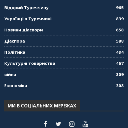
01:08:34
Відкрий Туреччину
965
"Дзеркало діаспори". Випуск 10. Тонкощі та
Українці в Туреччині
839
лайфхаки туризму в умовах COVID-19
01:01:59
Новини діаспори
658
"Дзеркало діаспори". Випуск 9. День
Діаспора
588
кримськотатарського прапора. Феріде Шахін
57:24
Політика
494
Культурні товариства
467
"Дзеркало діаспори". Випуск 8. Розмова з
Послом
01:17:05
війна
309
Економіка
308
"Дзеркало діаспори". Випуск 7. Історія
україгської піаністки в Туреччині (Мирослава
Терещук Шентюрк)
55:18
МИ В СОЦІАЛЬНИХ МЕРЕЖАХ
"Дзеркало діаспори". Випуск 6. Можливості
для вивчення української мови в Туреччині
44:30