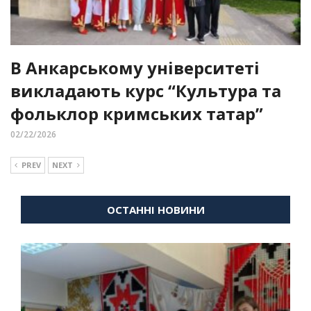
В Анкарському університеті
викладають курс “Культура та
фольклор кримських татар”
02/22/2026
PREV
NEXT
ОСТАННІ НОВИНИ
ВІЙНА
ДІАСПОРА
КУЛЬТУРНІ ТОВАРИСТВА
НОВИНИ
ДІАСПОРИ
ВІЙНА
ВІЙНА
ДІАСПОРА
ДІАСПОРА
ПОДІЇ СПІЛКИ
КУЛЬТУРНІ ТОВАРИСТВА
КУЛЬТУРНІ ТОВАРИСТВА
ПОЛІТИКА
УКРАЇНЦІ В
ПОДІЇ СПІЛКИ
НОВИНИ