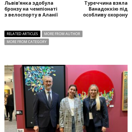
Львів’янка здобула
Туреччина взяла
бронзу на чемпіонаті
Ванадоккію під
з велоспорту в Аланії
особливу охорону
RELATED ARTICLES
MORE FROM AUTHOR
MORE FROM CATEGORY