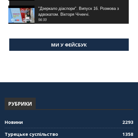
"Дзеркало діаспори". Випуск 16. Розмова з
адвокатом. Вікторя Чічекчі.
56:33
"Дзеркало діаспори". Випуск 15. Антін
Мухарський про життя в Туреччині
МИ У ФЕЙСБУК
59:58
"Дзеркало діаспори". Випуск 14. Алія Усенова
про Володимира Мурського
56:36
"Дзеркало діаспори". Випуск 13. МУШ в
Туреччині. Наталія Караджа
54:24
РУБРИКИ
"Дзеркало діаспори". Випуск 12. Запитай
консула. Борис Ясинський
58:41
Новини
2293
"Дзеркало діаспори". Випуск 11. Олександр
Турецьке суспільство
1358
Середа