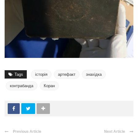
Tags
історія
артефакт
знахідка
контрабанда
Коран
Previous Article
Next Article