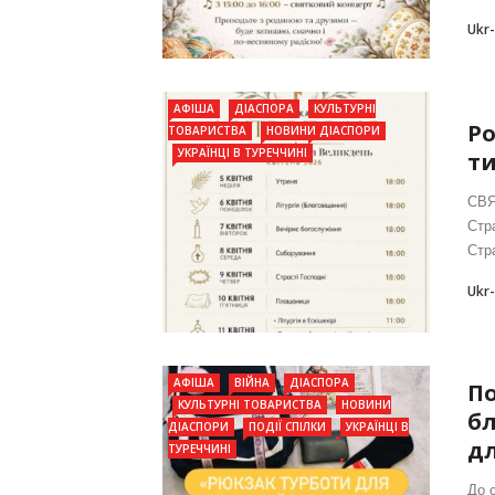
Ukr
АФІША
ДІАСПОРА
КУЛЬТУРНІ
Ро
ТОВАРИСТВА
НОВИНИ ДІАСПОРИ
УКРАЇНЦІ В ТУРЕЧЧИНІ
т
СВЯ
Стр
Стра
Ukr
АФІША
ВІЙНА
ДІАСПОРА
По
КУЛЬТУРНІ ТОВАРИСТВА
НОВИНИ
бл
ДІАСПОРИ
ПОДІЇ СПІЛКИ
УКРАЇНЦІ В
дл
ТУРЕЧЧИНІ
До 