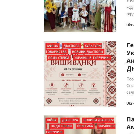
У В
код
горд
Ukr
Ге
АФІША
ДІАСПОРА
КУЛЬТУРНІ
Ук
ТОВАРИСТВА
НОВИНИ ДІАСПОРИ
ПОДІЇ СПІЛКИ
УКРАЇНЦІ В ТУРЕЧЧИНІ
Ан
Дн
Пос
Спі
свят
Ukr
Па
ВІЙНА
ДІАСПОРА
НОВИНИ ДІАСПОРИ
А
ПОДІЇ СПІЛКИ
ПОЛІТИКА
УКРАЇНЦІ В
ТУРЕЧЧИНІ