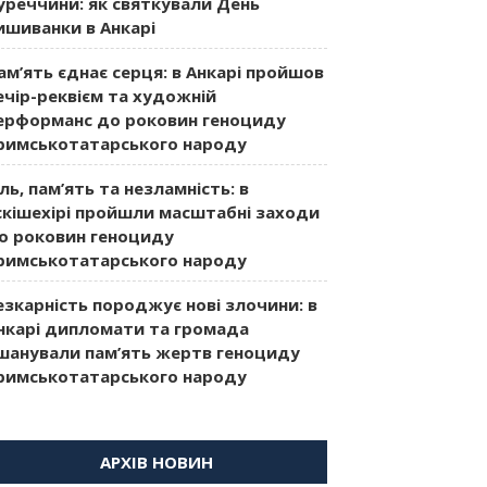
уреччини: як святкували День
ишиванки в Анкарі
ам’ять єднає серця: в Анкарі пройшов
ечір-реквієм та художній
ерформанс до роковин геноциду
римськотатарського народу
іль, пам’ять та незламність: в
скішехірі пройшли масштабні заходи
о роковин геноциду
римськотатарського народу
езкарність породжує нові злочини: в
нкарі дипломати та громада
шанували пам’ять жертв геноциду
римськотатарського народу
АРХІВ НОВИН