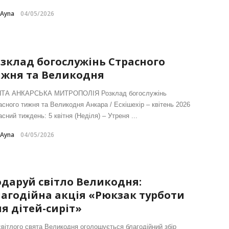
-Ayna
04/05/2026
зклад богослужінь Страсного
ижня та Великодня
ТА АНКАРСЬКА МИТРОПОЛІЯ Розклад богослужінь
асного тижня та Великодня Анкара / Ескішехір – квітень 2026
сний тиждень: 5 квітня (Неділя) – Утреня ...
-Ayna
04/05/2026
даруй світло Великодня:
агодійна акція «Рюкзак турботи
я дітей-сиріт»
світлого свята Великодня оголошується благодійний збір