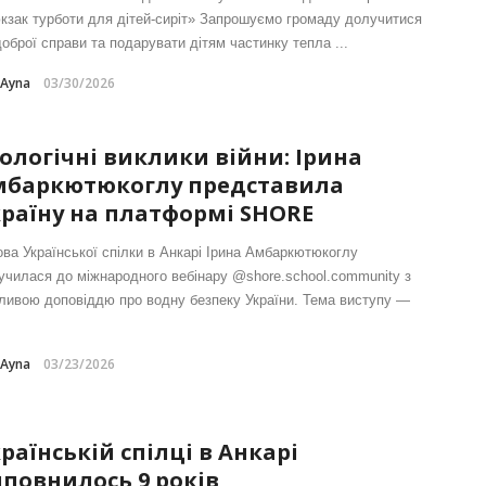
кзак турботи для дітей-сиріт» Запрошуємо громаду долучитися
доброї справи та подарувати дітям частинку тепла ...
-Ayna
03/30/2026
ологічні виклики війни: Ірина
мбаркютюкоглу представила
раїну на платформі SHORE
ова Української спілки в Анкарі Ірина Амбаркютюкоглу
училася до міжнародного вебінару @shore.school.community з
ливою доповіддю про водну безпеку України. Тема виступу —
-Ayna
03/23/2026
раїнській спілці в Анкарі
повнилось 9 років