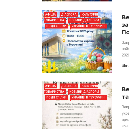
АФІША
ДІАСПОРА
КУЛЬТУРНІ
Ве
ТОВАРИСТВА
НОВИНИ ДІАСПОРИ
за
ПОДІЇ СПІЛКИ
УКРАЇНЦІ В ТУРЕЧЧИНІ
По
Зап
най
2026
Ukr
АФІША
ДІАСПОРА
КУЛЬТУРНІ
Ве
ТОВАРИСТВА
НОВИНИ ДІАСПОРИ
та
ПОДІЇ СПІЛКИ
УКРАЇНЦІ В ТУРЕЧЧИНІ
Зап
укр
ярм
конц