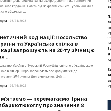
Т
сесвітній день вишиванки ми вкотре довели: наш генетичний
в
 не знає кордонів. Навіть під яскравим сонцем Туреччини ми з
істю вбралися ...
П
-Ayna
05/31/2026
в
п
к
нетичний код нації: Посольство
Б
раїни та Українська спілка в
Е
карі запрошують на 20-ту річницю
д
я ...
к
ольство України в Турецькій Республіці спільно з Українською
Б
лкою в Анкарі щиро запрошують вас долучитися до
А
кування 20-ї річниці Дня вишиванки. Цей ...
в
к
-Ayna
05/16/2026
м’ятаємо — перемагаємо: Ірина
мбаркютюкоглу про значення 8