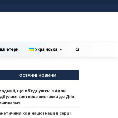
ямі етери
Українська
ОСТАННІ НОВИНИ
радиції, що об’єднують: в Адані
ідбулася святкова виставка до Дня
ишиванки
енетичний код нашої нації в серці