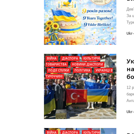
Дев’
За 
Туре
Ukr
ВІЙНА
ДІАСПОРА
КУЛЬТУРНІ
Ук
ТОВАРИСТВА
НОВИНИ ДІАСПОРИ
на
ПОДІЇ СПІЛКИ
ПОЛІТИКА
УКРАЇНЦІ В
бо
ТУРЕЧЧИНІ
12 
бар
Ант
Ukr
ВІЙНА
ДІАСПОРА
КУЛЬТУРНІ