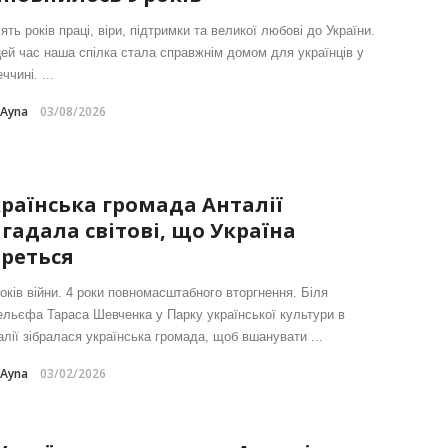
ять років праці, віри, підтримки та великої любові до України.
цей час наша спілка стала справжнім домом для українців у
ччині. ...
-Ayna
03/08/2026
раїнська громада Анталії
гадала світові, що Україна
реться
років війни. 4 роки повномасштабного вторгнення. Біля
ельєфа Тараса Шевченка у Парку української культури в
алії зібралася українська громада, щоб вшанувати ...
-Ayna
03/02/2026