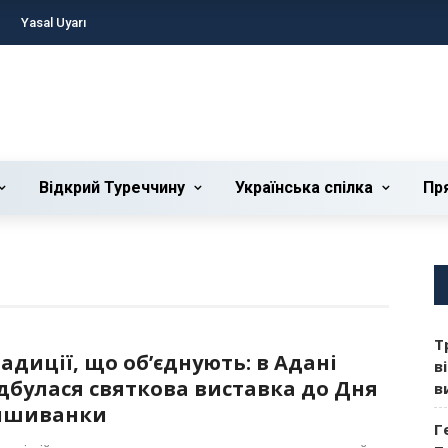
Yasal Uyarı
Відкрий Туреччину
Українська cпілка
Пр
Т
адиції, що об’єднують: в Адані
в
дбулася святкова виставка до Дня
в
ишиванки
Г