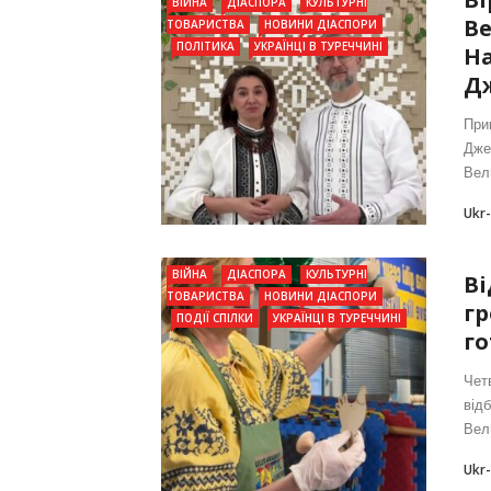
ВІЙНА
ДІАСПОРА
КУЛЬТУРНІ
Ве
ТОВАРИСТВА
НОВИНИ ДІАСПОРИ
ПОЛІТИКА
УКРАЇНЦІ В ТУРЕЧЧИНІ
На
Д
При
Дже
Вел
Ukr
ВІЙНА
ДІАСПОРА
КУЛЬТУРНІ
Ві
ТОВАРИСТВА
НОВИНИ ДІАСПОРИ
гр
ПОДІЇ СПІЛКИ
УКРАЇНЦІ В ТУРЕЧЧИНІ
го
Четв
від
Вел
Ukr