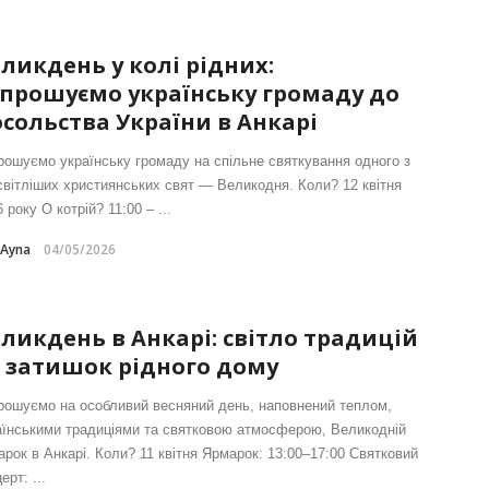
ликдень у колі рідних:
прошуємо українську громаду до
сольства України в Анкарі
рошуємо українську громаду на спільне святкування одного з
світліших християнських свят — Великодня. Коли? 12 квітня
 року О котрій? 11:00 – ...
-Ayna
04/05/2026
ликдень в Анкарі: світло традицій
 затишок рідного дому
рошуємо на особливий весняний день, наповнений теплом,
аїнськими традиціями та святковою атмосферою, Великодній
арок в Анкарі. Коли? 11 квітня Ярмарок: 13:00–17:00 Святковий
ерт: ...