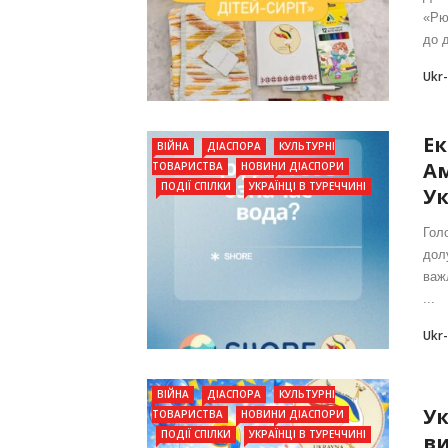
«Рю
до 
Ukr
Ек
ВІЙНА
ДІАСПОРА
КУЛЬТУРНІ
А
ТОВАРИСТВА
НОВИНИ ДІАСПОРИ
ПОДІЇ СПІЛКИ
УКРАЇНЦІ В ТУРЕЧЧИНІ
Ук
Гол
дол
важ
...
Ukr
ВІЙНА
ДІАСПОРА
КУЛЬТУРНІ
Ук
ТОВАРИСТВА
НОВИНИ ДІАСПОРИ
ПОДІЇ СПІЛКИ
УКРАЇНЦІ В ТУРЕЧЧИНІ
ви