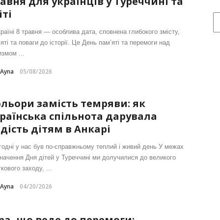
авня для українців у Туреччині та
іті
країні 8 травня — особлива дата, сповнена глибокого змісту,
яті та поваги до історії. Це День пам’яті та перемоги над
змом ...
-Ayna
05/08/2026
льори замість темряви: як
раїнська спільнота дарувала
дість дітям в Анкарі
годні у нас був по-справжньому теплий і живий день У межах
значення Дня дітей у Туреччині ми долучилися до великого
кового заходу, ...
-Ayna
04/20/2026
ра, що веде до перемоги: