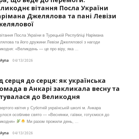
ликоднє вітання Посла України
рімана Джелялова та пані Левізи
желялової
вітання Посла України в Турецькій Республіці Нарімана
лялова та його дружини Левізи Джелялової з нагоди
икодня: «Великдень — це про віру, яка ...
-Ayna
04/13/2026
д серця до серця: як українська
омада в Анкарі закликала весну та
тувалася до Великодня
ертого квітня у Суботній українській школі м. Анкара
булося особливе свято — «Веснянки, гаївки, готуємося до
икодня»
Ми разом прожили день, ...
-Ayna
04/13/2026