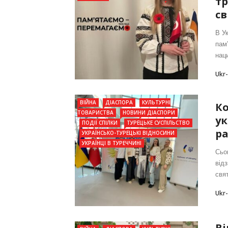
тр
св
В У
пам’
наци
Ukr
ВІЙНА
ДІАСПОРА
КУЛЬТУРНІ
Ко
ТОВАРИСТВА
НОВИНИ ДІАСПОРИ
ук
ПОДІЇ СПІЛКИ
ТУРЕЦЬКЕ СУСПІЛЬСТВО
ра
УКРАЇНСЬКО-ТУРЕЦЬКІ ВІДНОСИНИ
УКРАЇНЦІ В ТУРЕЧЧИНІ
Сьо
від
свят
Ukr
Ві