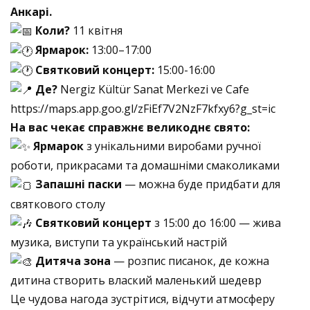
Анкарі.
Коли?
11 квітня
Ярмарок:
13:00–17:00
Святковий концерт:
15:00-16:00
Де?
Nergiz Kültür Sanat Merkezi ve Cafe
https://maps.app.goo.gl/zFiEf7V2NzF7kfxy6?g_st=ic
На вас чекає справжнє великоднє свято:
Ярмарок
з унікальними виробами ручної
роботи, прикрасами та домашніми смаколиками
Запашні паски
— можна буде придбати для
святкового столу
Святковий концерт
з 15:00 до 16:00 — жива
музика, виступи та український настрій
Дитяча зона
— розпис писанок, де кожна
дитина створить влаский маленький шедевр
Це чудова нагода зустрітися, відчути атмосферу