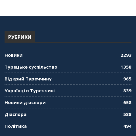
56:36
"Дзеркало діаспори". Випуск 13. МУШ в
Туреччині. Наталія Караджа
54:24
РУБРИКИ
"Дзеркало діаспори". Випуск 12. Запитай
консула. Борис Ясинський
58:41
Новини
2293
"Дзеркало діаспори". Випуск 11. Олександр
Турецьке суспільство
1358
Середа
01:08:34
Відкрий Туреччину
965
"Дзеркало діаспори". Випуск 10. Тонкощі та
Українці в Туреччині
839
лайфхаки туризму в умовах COVID-19
01:01:59
Новини діаспори
658
"Дзеркало діаспори". Випуск 9. День
Діаспора
588
кримськотатарського прапора. Феріде Шахін
57:24
Політика
494