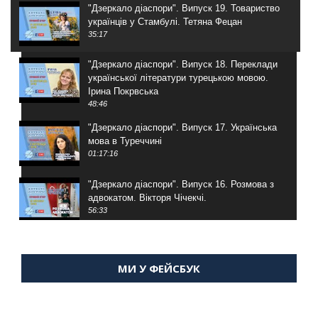
"Дзеркало діаспори". Випуск 19. Товариство
українців у Стамбулі. Тетяна Фецан
35:17
"Дзеркало діаспори". Випуск 18. Переклади
української літератури турецькою мовою.
Ірина Покрвська
48:46
"Дзеркало діаспори". Випуск 17. Українська
мова в Туреччині
01:17:16
"Дзеркало діаспори". Випуск 16. Розмова з
адвокатом. Вікторя Чічекчі.
56:33
"Дзеркало діаспори". Випуск 15. Антін
Мухарський про життя в Туреччині
МИ У ФЕЙСБУК
59:58
"Дзеркало діаспори". Випуск 14. Алія Усенова
про Володимира Мурського