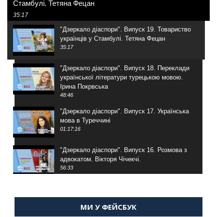
Стамбулі. Тетяна Фецан
35:17
"Дзеркало діаспори". Випуск 19. Товариство
українців у Стамбулі. Тетяна Фецан
35:17
"Дзеркало діаспори". Випуск 18. Переклади
української літератури турецькою мовою.
Ірина Покрвська
48:46
"Дзеркало діаспори". Випуск 17. Українська
мова в Туреччині
01:17:16
"Дзеркало діаспори". Випуск 16. Розмова з
адвокатом. Вікторя Чічекчі.
56:33
"Дзеркало діаспори". Випуск 15. Антін
Мухарський про життя в Туреччині
МИ У ФЕЙСБУК
59:58