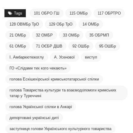
Tags
101 ОБРО ГШ
115 ОМБр
117 ОБРТРО
128 ОВМБр ТрО
129 ОБр ТрО
14 ОМБр
21 ОМБр
32 ОМБР
33 ОМБр
35 ОБРМП
61 ОМБр
71 ОЄБР ДШВ
92 ОШБр
95 ОШБр
І. Амбаркютюкоглу
А. Усенової
виступ
ГО «Слідами тих кого чекають»
голова Ескішехірської кримськотатарської спілки
голова Товариства культури та взаємодопомоги кримських
татар у Туреччині
голова Української спілки в Анкарі
депортовані українські диті
заступниця голови Українського культурного товариства