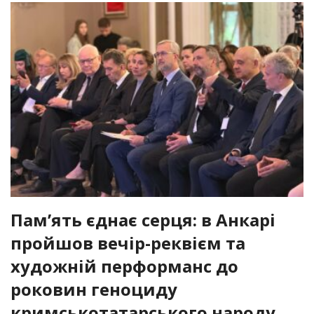
Пам’ять єднає серця: в Анкарі
пройшов вечір-реквієм та
художній перформанс до
роковин геноциду
кримськотатарського народу