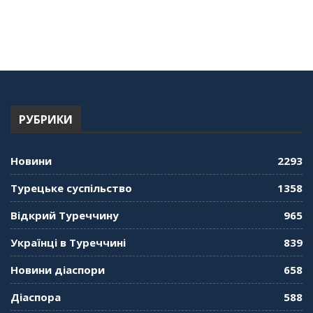
"Дзеркало діаспори". Випуск 14. Алія Усенова
про Володимира Мурського
56:36
"Дзеркало діаспори". Випуск 13. МУШ в
Туреччині. Наталія Караджа
54:24
РУБРИКИ
"Дзеркало діаспори". Випуск 12. Запитай
консула. Борис Ясинський
58:41
Новини
2293
"Дзеркало діаспори". Випуск 11. Олександр
Турецьке суспільство
1358
Середа
01:08:34
Відкрий Туреччину
965
"Дзеркало діаспори". Випуск 10. Тонкощі та
Українці в Туреччині
839
лайфхаки туризму в умовах COVID-19
01:01:59
Новини діаспори
658
"Дзеркало діаспори". Випуск 9. День
Діаспора
588
кримськотатарського прапора. Феріде Шахін