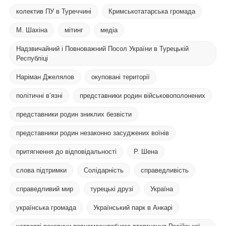
колектив ПУ в Туреччині
Кримськотатарська громада
М. Шахіна
мітинг
медіа
Надзвичайний і Повноважний Посол України в Турецькій
Республіці
Наріман Джелялов
окуповані території
політичні в’язні
представники родин військовополонених
представники родин зниклих безвісти
представники родин незаконно засуджених воїнів
притягнення до відповідальності
Р. Шена
слова підтримки
Солідарність
справедливість
справедливий мир
турецькі друзі
Україна
українська громада
Український парк в Анкарі