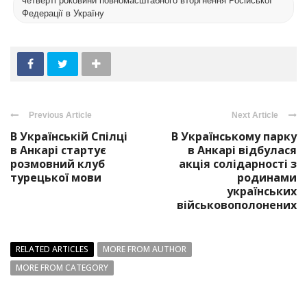
четверті роковини повномасштабного вторгнення Російської
Федерації в Україну
Previous Article
Next Article
В Українській Спілці
В Українському парку
в Анкарі стартує
в Анкарі відбулася
розмовний клуб
акція солідарності з
турецької мови
родинами
українських
військовополонених
RELATED ARTICLES
MORE FROM AUTHOR
MORE FROM CATEGORY