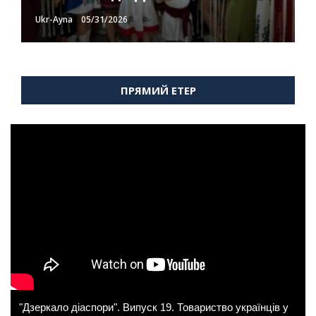
Ukr-Ayna
Ukr-Ayna
Ukr-Ayna
Ukr-Ayna
Ukr-Ayna
05/31/2026
05/26/2026
05/26/2026
05/26/2026
05/26/2026
ПРЯМИЙ ЕТЕР
"Дзеркало діаспори". Випуск 19. Товариство українців у