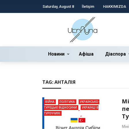
Saturday, August 8
İletişim
HAKKIMIZDA
Новини
Афіша
Діаспора
TAG:
АНТАЛІЯ
Мі
ВІЙНА
ПОЛІТИКА
УКРАЇНСЬКО-
пе
ТУРЕЦЬКІ ВІДНОСИНИ
УКРАЇНЦІ В
ТУРЕЧЧИНІ
Ту
Мін