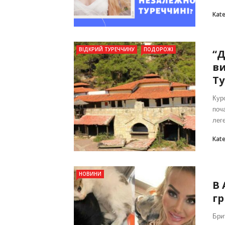
Kat
ВІДКРИЙ ТУРЕЧЧИНУ
ПОДОРОЖІ
“Д
ви
Ту
Кур
поч
леге
Kat
НОВИНИ
В 
гр
Бри