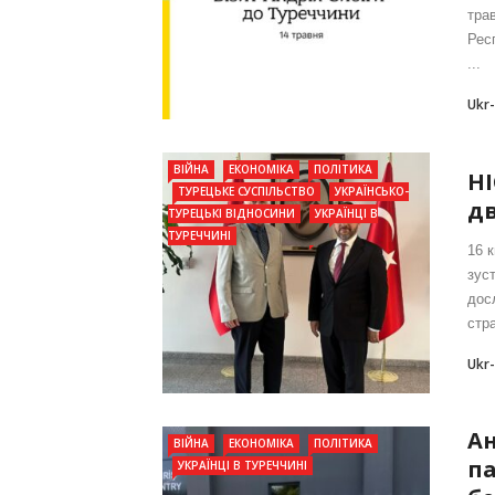
тра
Рес
...
Ukr
ВІЙНА
ЕКОНОМІКА
ПОЛІТИКА
Н
ТУРЕЦЬКЕ СУСПІЛЬСТВО
УКРАЇНСЬКО-
д
ТУРЕЦЬКІ ВІДНОСИНИ
УКРАЇНЦІ В
ТУРЕЧЧИНІ
16 
зус
дос
стра
Ukr
Ан
ВІЙНА
ЕКОНОМІКА
ПОЛІТИКА
па
УКРАЇНЦІ В ТУРЕЧЧИНІ