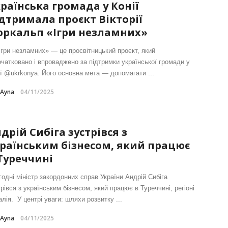
раїнська громада у Конії
дтримала проєкт Вікторії
юркальп «Ігри незламних»
Ігри незламних» — це просвітницький проєкт, який
очатковано і впроваджено за підтримки української громади у
ії @ukrkonya. Його основна мета — допомагати ...
-Ayna
04/11/2025
дрій Сибіга зустрівся з
раїнським бізнесом, який працює
Туреччині
годні міністр закордонних справ України Андрій Сибіга
рівся з українським бізнесом, який працює в Туреччині, регіоні
лія. У центрі уваги: шляхи розвитку ...
-Ayna
04/11/2025