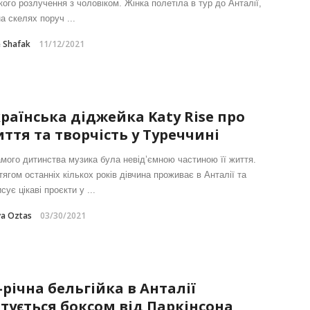
кого розлучення з чоловіком. Жінка полетіла в тур до Анталії,
а скелях поруч ...
e Shafak
11/12/2021
раїнська діджейка Katy Rise про
ття та творчість у Туреччині
амого дитинства музика була невід’ємною частиною її життя.
ягом останніх кількох років дівчина проживає в Анталії та
сує цікаві проєкти у ...
ya Oztas
03/30/2021
-річна бельгійка в Анталії
тується боксом від Паркінсона