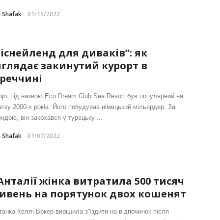
e Shafak
01/15/2022
існейленд для диваків”: як
глядає закинутий курорт в
реччині
орт під назвою Eco Dream Club Sea Resort був популярний на
атку 2000-х років. Його побудував німецький мільярдер. За
ндою, він закохався у турецьку ...
e Shafak
01/07/2022
Анталії жінка витратила 500 тисяч
ивень на порятунок двох кошенят
танка Келлі Вокер вирішила з’їздити на відпочинок після