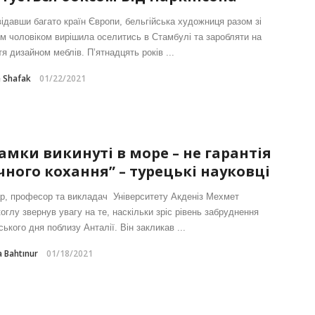
відавши багато країн Європи, бельгійська художниця разом зі
їм чоловіком вирішила оселитись в Стамбулі та заробляти на
я дизайном меблів. П’ятнадцять років ...
e Shafak
01/22/2021
амки викинуті в море – не гарантія
чного кохання” – турецькі науковці
ар, професор та викладач Університету Акденіз Мехмет
оглу звернув увагу на те, наскільки зріс рівень забруднення
ького дня поблизу Анталії. Він закликав ...
 Bahtınur
01/18/2021