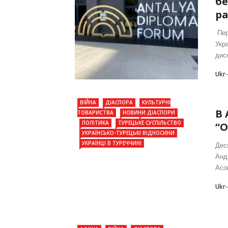
бе
ра
Пер
Укра
диск
Ukr
ВІЙНА
ДІАСПОРА
КУЛЬТУРНІ
В 
ТОВАРИСТВА
НОВИНИ ДІАСПОРИ
ПОЛІТИКА
ТУРЕЦЬКЕ СУСПІЛЬСТВО
“О
УКРАЇНСЬКО-ТУРЕЦЬКІ ВІДНОСИНИ
УКРАЇНЦІ В ТУРЕЧЧИНІ
Дес
Анд
Асо
Ukr