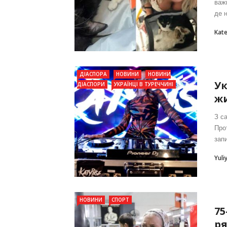
важ
де н
Kat
ДІАСПОРА
НОВИНИ
НОВИНИ
Ук
ДІАСПОРИ
УКРАЇНЦІ В ТУРЕЧЧИНІ
жи
З с
Прот
запи
Yuli
НОВИНИ
СПОРТ
75
ря