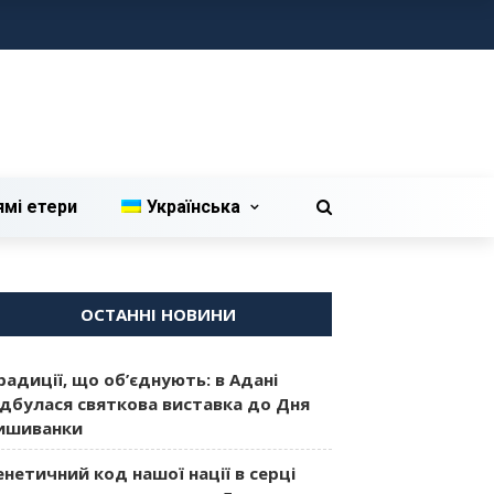
ямі етери
Українська
ОСТАННІ НОВИНИ
радиції, що об’єднують: в Адані
ідбулася святкова виставка до Дня
ишиванки
енетичний код нашої нації в серці