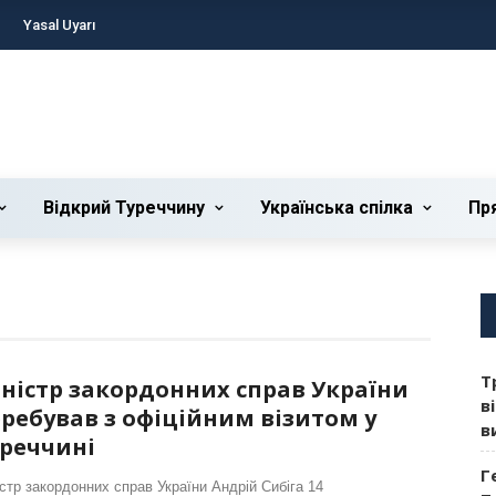
Yasal Uyarı
Відкрий Туреччину
Українська cпілка
Пр
Т
ністр закордонних справ України
в
ребував з офіційним візитом у
в
реччині
Г
істр закордонних справ України Андрій Сибіга 14