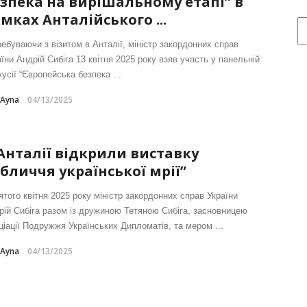
зпека на вирішальному етапі” в
мках Анталійського ...
ебуваючи з візитом в Анталії, міністр закордонних справ
їни Андрій Сибіга 13 квітня 2025 року взяв участь у панельній
усії “Європейська безпека ...
-Ayna
04/13/2025
Анталії відкрили виставку
бличчя української мрії”
ятого квітня 2025 року міністр закордонних справ України
рій Сибіга разом із дружиною Тетяною Сибіга, засновницею
ціації Подружжя Українських Дипломатів, та мером ...
-Ayna
04/13/2025