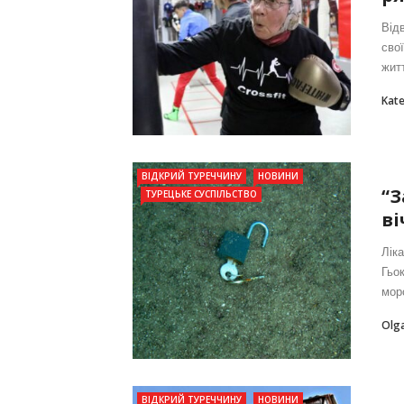
Від
сво
житт
Kat
ВІДКРИЙ ТУРЕЧЧИНУ
НОВИНИ
“З
ТУРЕЦЬКЕ СУСПІЛЬСТВО
ві
Лік
Гьок
морс
Olga
ВІДКРИЙ ТУРЕЧЧИНУ
НОВИНИ