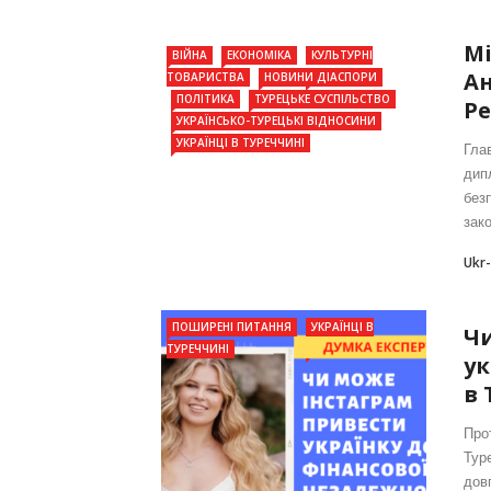
Мі
ВІЙНА
ЕКОНОМІКА
КУЛЬТУРНІ
Ан
ТОВАРИСТВА
НОВИНИ ДІАСПОРИ
ПОЛІТИКА
ТУРЕЦЬКЕ СУСПІЛЬСТВО
Ре
УКРАЇНСЬКО-ТУРЕЦЬКІ ВІДНОСИНИ
УКРАЇНЦІ В ТУРЕЧЧИНІ
Гла
дип
без
зако
Ukr
ПОШИРЕНІ ПИТАННЯ
УКРАЇНЦІ В
Чи
ТУРЕЧЧИНІ
ук
в 
Про
Тур
довг