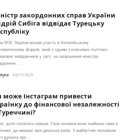
ністр закордонних справ України
дрій Сибіга відвідає Турецьку
спубліку
ва МЗС України візьме участь в Анталійському
ломатичному форумі, який є одним з ключових політико-
пекових майданчиків у світі, на запрошення міністра
рдонних ...
-Ayna
04/11/2025
 може Інстаграм привести
раїнку до фінансової незалежності
Туреччині?
те, доля склалась інакше. Своє кохання вона знайшла саме в
еччині, де мешкає вже декілька років. З майбутнім чоловіком
о думали про ...