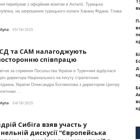
Т
вня перебував з офіційним візитом в Анталії, Турецька
в
публіка, на запрошення турецького колеги Хакана Фідана. Глава
П
в
-Ayna
05/16/2025
п
к
ІСД та САМ налагоджують
Б
восторонню співпрацю
Е
д
квітня за сприяння Посольства України в Туреччині відбулася
к
тріч директора Національного інституту стратегічних
ліджень України Олександра Богомолова з директором Центру
Б
тегічних ...
А
в
-Ayna
04/18/2025
к
дрій Сибіга взяв участь у
нельній дискусії “Європейська