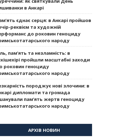
уреччини: як святкували День
ишиванки в Анкарі
ам’ять єднає серця: в Анкарі пройшов
ечір-реквієм та художній
ерформанс до роковин геноциду
римськотатарського народу
іль, пам’ять та незламність: в
скішехірі пройшли масштабні заходи
о роковин геноциду
римськотатарського народу
езкарність породжує нові злочини: в
нкарі дипломати та громада
шанували пам’ять жертв геноциду
римськотатарського народу
АРХІВ НОВИН