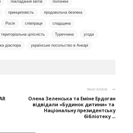
и
покладання квітів
полонені
принциповість
продовольча безпека
Росія
співпраця
спадщина
територіальна цілісність
Туреччина
угоди
ка діаспора
українське посольство в Анкарі
Next Article
AR
Олена Зеленська та Еміне Ердоган
відвідали «Будинок дитини» та
Національну президентську
бібліотеку ...