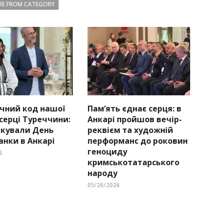
E FROM CATEGORY
чний код нашої
Пам’ять єднає серця: в
 серці Туреччини:
Анкарі пройшов вечір-
ткували День
реквієм та художній
нки в Анкарі
перформанс до роковин
геноциду
6
кримськотатарського
народу
05/26/2026