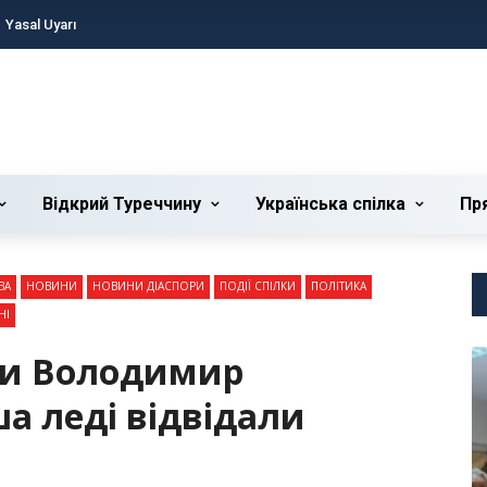
Yasal Uyarı
Відкрий Туреччину
Українська cпілка
Пр
ВА
НОВИНИ
НОВИНИ ДІАСПОРИ
ПОДІЇ СПІЛКИ
ПОЛІТИКА
НІ
ни Володимир
а леді відвідали