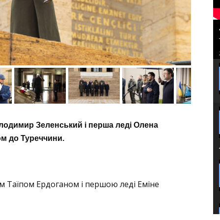
лодимир Зеленський і перша леді Олена
ом до Туреччини.
м Таїпом Ердоганом і першою леді Еміне