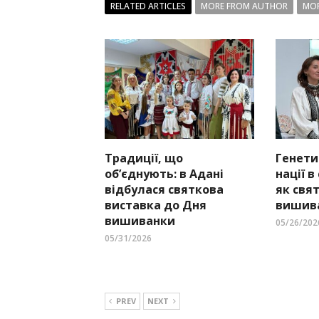
RELATED ARTICLES
MORE FROM AUTHOR
MOR
Традиції, що
Генети
об’єднують: в Адані
нації в
відбулася святкова
як свя
виставка до Дня
вишива
вишиванки
05/26/202
05/31/2026
PREV
NEXT