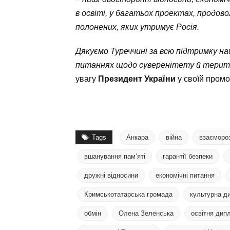
в освіті, у багатьох проектах, продов
полонених, яких утримує Росія.
Дякуємо Туреччині за всю підтримку на
питаннях щодо суверенітету й територ
увагу
Президент України
у своїй промо
Tags
Анкара
війна
взаєморо
вшанування пам’яті
гарантії безпеки
дружні відносини
економічні питання
Кримськотатарська громада
культурна д
обмін
Олена Зеленська
освітня дип