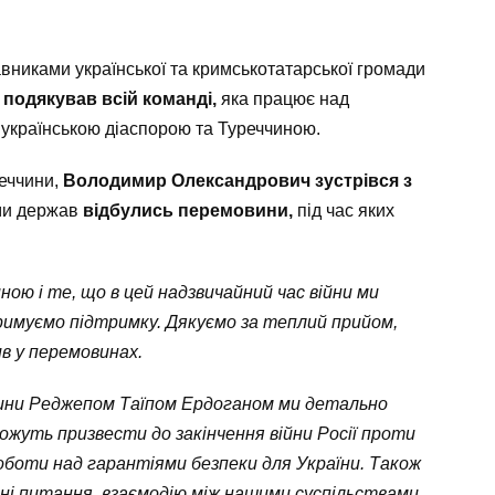
авниками української та кримськотатарської громади
подякував всій команді,
яка працює над
 українською діаспорою та Туреччиною.
реччини,
Володимир Олександрович зустрівся з
ми держав
відбулись
перемовини,
під час яких
иною і те, що в цей надзвичайний час війни ми
римуємо підтримку. Дякуємо за теплий прийом,
в у перемовинах.
чини Реджепом Таїпом Ердоганом ми детально
можуть призвести до закінчення війни Росії проти
роботи над гарантіями безпеки для України. Також
чні питання, взаємодію між нашими суспільствами