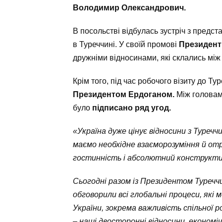
Володимир Олександрович.
В посольстві відбулась зустріч з предст
в Туреччині. У своїй промові
Президент 
дружніми відносинами, які склались між
Крім того, під час робочого візиту до Ту
Президентом Ердоганом.
Між голова
було
підписано ряд угод.
«Україна дуже цінує відносини з Туречч
маємо необхідне взаєморозуміння й от
гостинність і абсолютний конструкти
Сьогодні разом із Президентом Туреч
обговорили всі глобальні процеси, які 
України, зокрема важливість спільної 
– наші двосторонні відносини, економі