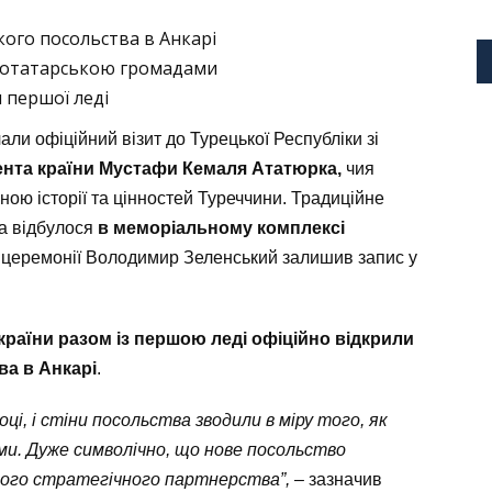
ького посольства в Анкарі
ькотатарською громадами
 першої леді
ли офіційний візит до Турецької Республіки зі
нта країни Мустафи Кемаля Ататюрка,
чия
ю історії та цінностей Туреччини. Традиційне
а відбулося
в меморіальному комплексі
церемонії Володимир Зеленський залишив запис у
країни разом із першою леді офіційно відкрили
ва в Анкарі
.
і, і стіни посольства зводили в міру того, як
ми. Дуже символічно, що нове посольство
шого стратегічного партнерства”, –
зазначив