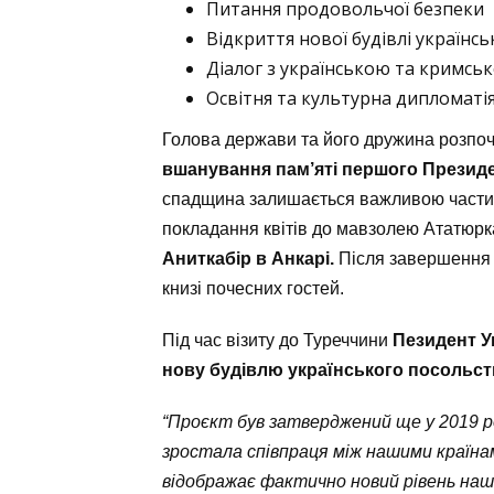
Питання продовольчої безпеки
Відкриття нової будівлі українс
Діалог з українською та кримс
Освітня та культурна дипломатія
Голова держави та його дружина розпоча
вшанування пам’яті першого
Президе
спадщина залишається важливою частино
покладання квітів до мавзолею Ататюрк
Аниткабір в Анкарі.
Після завершення 
книзі почесних гостей.
Під час візиту до Туреччини
Пезидент У
нову будівлю українського посольст
“Проєкт був затверджений ще у 2019 роц
зростала співпраця між нашими країна
відображає фактично новий рівень на