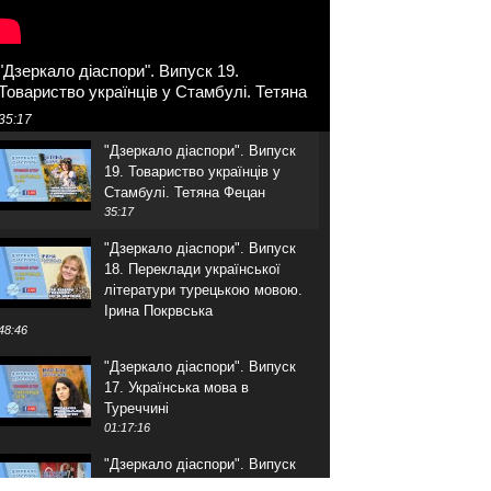
"Дзеркало діаспори". Випуск 19.
Товариство українців у Стамбулі. Тетяна
Фецан
35:17
"Дзеркало діаспори". Випуск
19. Товариство українців у
Стамбулі. Тетяна Фецан
35:17
"Дзеркало діаспори". Випуск
18. Переклади української
літератури турецькою мовою.
Ірина Покрвська
48:46
"Дзеркало діаспори". Випуск
17. Українська мова в
Туреччині
01:17:16
"Дзеркало діаспори". Випуск
16. Розмова з адвокатом.