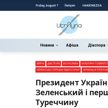
Friday, August 7
İletişim
HAKKIMIZDA
Новини
Афіша
Діаспора
ВІЙНА
ДІАСПОРА
ЕКОНОМІКА
КУЛЬТУРНІ ТОВАРИСТ
УКРАЇНСЬКО-ТУРЕЦЬКІ ВІДНОСИНИ
УКРАЇНЦІ В ТУРЕЧЧИ
Президент Украї
Зеленський і перш
Туреччину