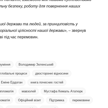
ольчу безпеку, роботу для повернення наших
шої держави та людей, за принциповість у
іальної цілісності нашої держави», –
звернув
ві під час перемовин.
зуміння
Володимир Зеленський
глобальні процеси
двосторонні відносини
Еміне Ердоган
книга почесних гостей
ипломатія
мавзолей
Мустафа Кемаль Ататюрк
ломатія
Офіційний візит
Підтримка
перемовини