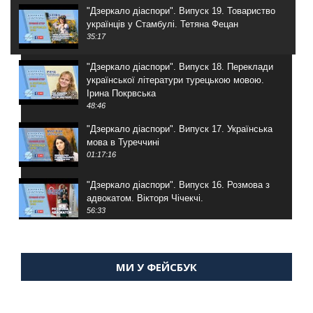
"Дзеркало діаспори". Випуск 19. Товариство
українців у Стамбулі. Тетяна Фецан
35:17
"Дзеркало діаспори". Випуск 18. Переклади
української літератури турецькою мовою.
Ірина Покрвська
48:46
"Дзеркало діаспори". Випуск 17. Українська
мова в Туреччині
01:17:16
"Дзеркало діаспори". Випуск 16. Розмова з
адвокатом. Вікторя Чічекчі.
56:33
"Дзеркало діаспори". Випуск 15. Антін
Мухарський про життя в Туреччині
МИ У ФЕЙСБУК
59:58
"Дзеркало діаспори". Випуск 14. Алія Усенова
про Володимира Мурського