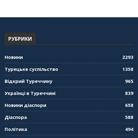
56:36
"Дзеркало діаспори". Випуск 13. МУШ в
Туреччині. Наталія Караджа
54:24
РУБРИКИ
"Дзеркало діаспори". Випуск 12. Запитай
консула. Борис Ясинський
58:41
Новини
2293
"Дзеркало діаспори". Випуск 11. Олександр
Турецьке суспільство
1358
Середа
01:08:34
Відкрий Туреччину
965
"Дзеркало діаспори". Випуск 10. Тонкощі та
Українці в Туреччині
839
лайфхаки туризму в умовах COVID-19
01:01:59
Новини діаспори
658
"Дзеркало діаспори". Випуск 9. День
Діаспора
588
кримськотатарського прапора. Феріде Шахін
57:24
Політика
494