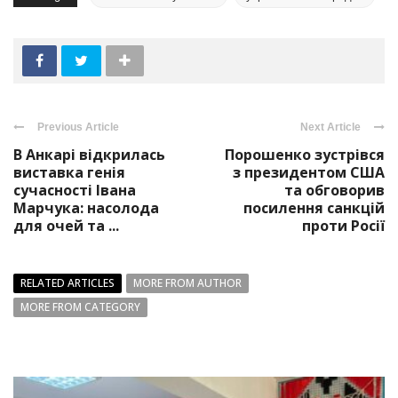
Previous Article
Next Article
В Анкарі відкрилась
Порошенко зустрівся
виставка генія
з президентом США
сучасності Івана
та обговорив
Марчука: насолода
посилення санкцій
для очей та ...
проти Росії
RELATED ARTICLES
MORE FROM AUTHOR
MORE FROM CATEGORY