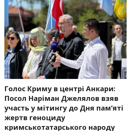
Голос Криму в центрі Анкари:
Посол Наріман Джелялов взяв
участь у мітингу до Дня пам’яті
жертв геноциду
кримськотатарського народу