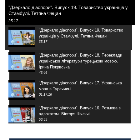
"Дзеркало діаспори". Випуск 19. Товариство українців у
Стамбулі. Тетяна Фецан
35:17
"Дзеркало діаспори". Випуск 19. Товариство
українців у Стамбулі. Тетяна Фецан
35:17
"Дзеркало діаспори". Випуск 18. Переклади
української літератури турецькою мовою.
Ірина Покрвська
48:46
"Дзеркало діаспори". Випуск 17. Українська
мова в Туреччині
01:17:16
"Дзеркало діаспори". Випуск 16. Розмова з
адвокатом. Вікторя Чічекчі.
56:33
"Дзеркало діаспори". Випуск 15. Антін
Мухарський про життя в Туреччині