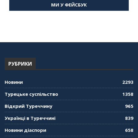
МИ У ФЕЙСБУК
59:58
"Дзеркало діаспори". Випуск 14. Алія Усенова
про Володимира Мурського
56:36
"Дзеркало діаспори". Випуск 13. МУШ в
Туреччині. Наталія Караджа
54:24
РУБРИКИ
"Дзеркало діаспори". Випуск 12. Запитай
консула. Борис Ясинський
58:41
Новини
2293
"Дзеркало діаспори". Випуск 11. Олександр
Турецьке суспільство
1358
Середа
01:08:34
Відкрий Туреччину
965
"Дзеркало діаспори". Випуск 10. Тонкощі та
Українці в Туреччині
839
лайфхаки туризму в умовах COVID-19
01:01:59
Новини діаспори
658