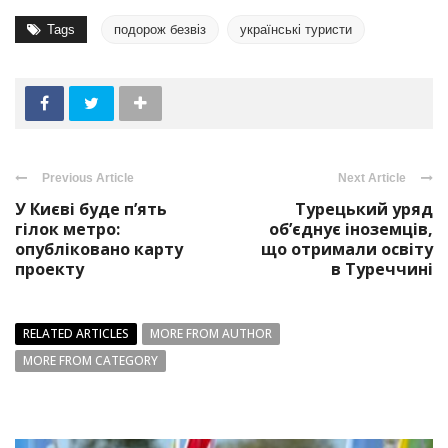
Tags
подорож безвіз
українські туристи
Previous Article
Next Article
У Києві буде п’ять
Турецький уряд
гілок метро:
об’єднує іноземців,
опубліковано карту
що отримали освіту
проекту
в Туреччині
RELATED ARTICLES
MORE FROM AUTHOR
MORE FROM CATEGORY