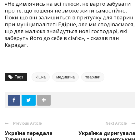
«Не дивлячись на всі плюси, не варто забувати
про те, що кошеня не зможе жити самостійно.
Поки що він залишиться в притулку для тварин
при муніципалітеті Едірне, але ми сподіваємося,
що для малюка знайдуться нові господарі, які
заберуть його до себе в сім’ю», – сказав пан
Карадаг.
Tags
кішка
медицина
тварини
Previous Article
Next Article
Україна передала
Українка диригувала
Туреччині
президентським