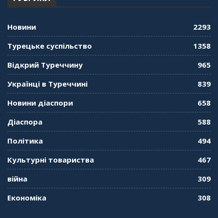
"Дзеркало діаспори". Випуск 12. Запитай
консула. Борис Ясинський
58:41
Новини
2293
"Дзеркало діаспори". Випуск 11. Олександр
Турецьке суспільство
1358
Середа
01:08:34
Відкрий Туреччину
965
"Дзеркало діаспори". Випуск 10. Тонкощі та
Українці в Туреччині
839
лайфхаки туризму в умовах COVID-19
01:01:59
Новини діаспори
658
"Дзеркало діаспори". Випуск 9. День
Діаспора
588
кримськотатарського прапора. Феріде Шахін
57:24
Політика
494
Культурні товариства
467
"Дзеркало діаспори". Випуск 8. Розмова з
Послом
01:17:05
війна
309
Економіка
308
"Дзеркало діаспори". Випуск 7. Історія
україгської піаністки в Туреччині (Мирослава
Терещук Шентюрк)