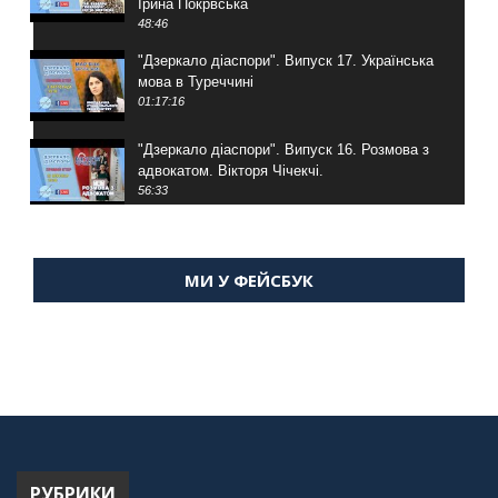
Ірина Покрвська
48:46
"Дзеркало діаспори". Випуск 17. Українська
мова в Туреччині
01:17:16
"Дзеркало діаспори". Випуск 16. Розмова з
адвокатом. Вікторя Чічекчі.
56:33
"Дзеркало діаспори". Випуск 15. Антін
Мухарський про життя в Туреччині
МИ У ФЕЙСБУК
59:58
"Дзеркало діаспори". Випуск 14. Алія Усенова
про Володимира Мурського
56:36
"Дзеркало діаспори". Випуск 13. МУШ в
Туреччині. Наталія Караджа
54:24
РУБРИКИ