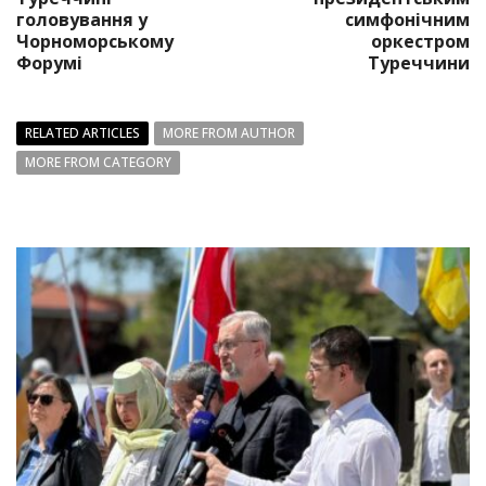
головування у
симфонічним
Чорноморському
оркестром
Форумі
Туреччини
RELATED ARTICLES
MORE FROM AUTHOR
MORE FROM CATEGORY