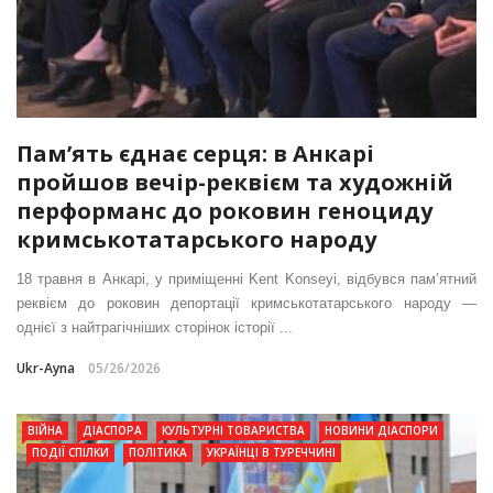
Пам’ять єднає серця: в Анкарі
пройшов вечір-реквієм та художній
перформанс до роковин геноциду
кримськотатарського народу
18 травня в Анкарі, у приміщенні Kent Konseyi, відбувся пам’ятний
реквієм до роковин депортації кримськотатарського народу —
однієї з найтрагічніших сторінок історії ...
Ukr-Ayna
05/26/2026
ВІЙНА
ДІАСПОРА
КУЛЬТУРНІ ТОВАРИСТВА
НОВИНИ ДІАСПОРИ
ПОДІЇ СПІЛКИ
ПОЛІТИКА
УКРАЇНЦІ В ТУРЕЧЧИНІ