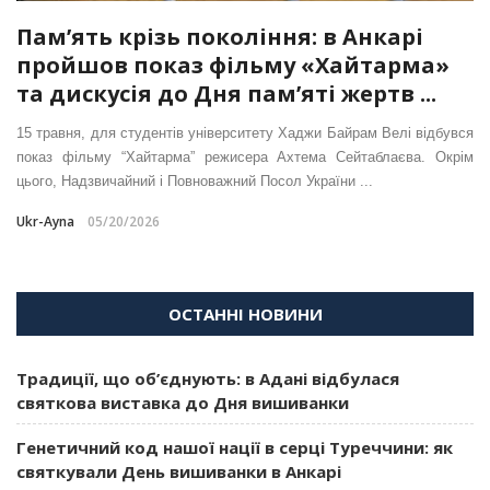
Пам’ять крізь покоління: в Анкарі
пройшов показ фільму «Хайтарма»
та дискусія до Дня пам’яті жертв ...
15 травня, для студентів університету Хаджи Байрам Велі відбувся
показ фільму “Хайтарма” режисера Ахтема Сейтаблаєва. Окрім
цього, Надзвичайний і Повноважний Посол України ...
Ukr-Ayna
05/20/2026
ОСТАННІ НОВИНИ
Традиції, що об’єднують: в Адані відбулася
святкова виставка до Дня вишиванки
Генетичний код нашої нації в серці Туреччини: як
святкували День вишиванки в Анкарі