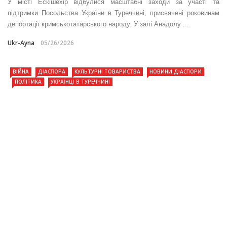
У місті Ескішехір відбулися масштабні заходи за участі та
підтримки Посольства України в Туреччині, присвячені роковинам
депортації кримськотатарського народу. У залі Анадолу ...
Ukr-Ayna
05/26/2026
ВІЙНА
ДІАСПОРА
КУЛЬТУРНІ ТОВАРИСТВА
НОВИНИ ДІАСПОРИ
ПОЛІТИКА
УКРАЇНЦІ В ТУРЕЧЧИНІ