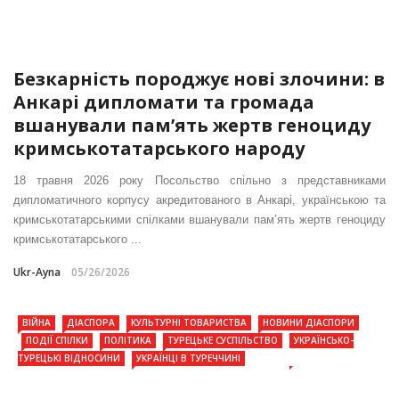
Безкарність породжує нові злочини: в
Анкарі дипломати та громада
вшанували пам’ять жертв геноциду
кримськотатарського народу
18 травня 2026 року Посольство спільно з представниками
дипломатичного корпусу акредитованого в Анкарі, українською та
кримськотатарськими спілками вшанували пам’ять жертв геноциду
кримськотатарського ...
Ukr-Ayna
05/26/2026
ВІЙНА
ДІАСПОРА
КУЛЬТУРНІ ТОВАРИСТВА
НОВИНИ ДІАСПОРИ
ПОДІЇ СПІЛКИ
ПОЛІТИКА
ТУРЕЦЬКЕ СУСПІЛЬСТВО
УКРАЇНСЬКО-
ТУРЕЦЬКІ ВІДНОСИНИ
УКРАЇНЦІ В ТУРЕЧЧИНІ