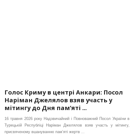
Голос Криму в центрі Анкари: Посол
Наріман Джелялов взяв участь у
мітингу до Дня пам’яті ...
16 травня 2026 року Надзвичайний і Повноважний Посол України в
Турецькій Республіці Наріман Джелялов взяв участь у мітингу,
присвяченому вшануванню пам’яті жертв ...