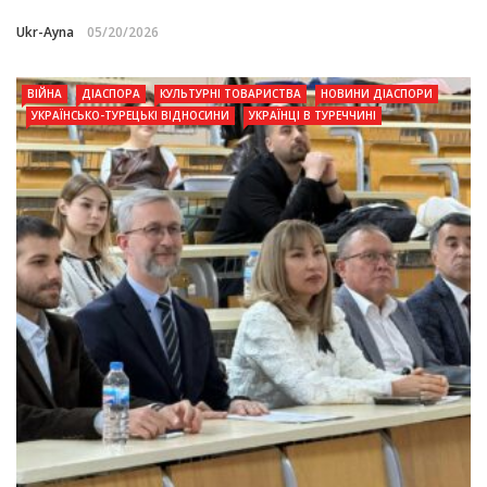
Ukr-Ayna
05/20/2026
ВІЙНА
ДІАСПОРА
КУЛЬТУРНІ ТОВАРИСТВА
НОВИНИ ДІАСПОРИ
УКРАЇНСЬКО-ТУРЕЦЬКІ ВІДНОСИНИ
УКРАЇНЦІ В ТУРЕЧЧИНІ