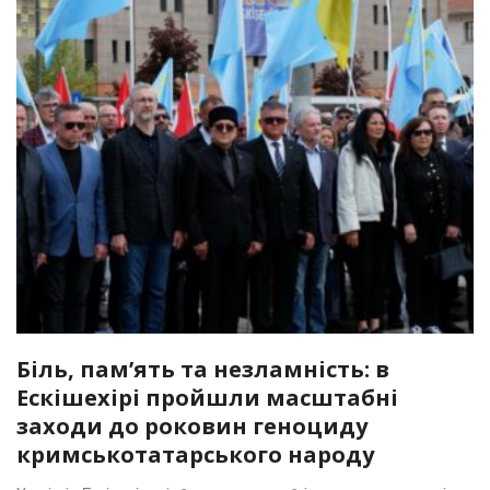
Біль, пам’ять та незламність: в
Ескішехірі пройшли масштабні
заходи до роковин геноциду
кримськотатарського народу