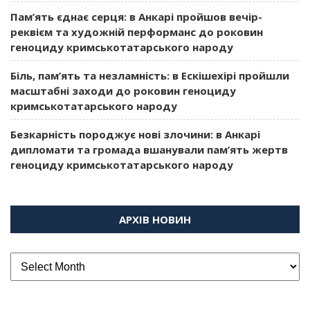
Пам’ять єднає серця: в Анкарі пройшов вечір-
реквієм та художній перформанс до роковин
геноциду кримськотатарського народу
Біль, пам’ять та незламність: в Ескішехірі пройшли
масштабні заходи до роковин геноциду
кримськотатарського народу
Безкарність породжує нові злочини: в Анкарі
дипломати та громада вшанували пам’ять жертв
геноциду кримськотатарського народу
АРХІВ НОВИН