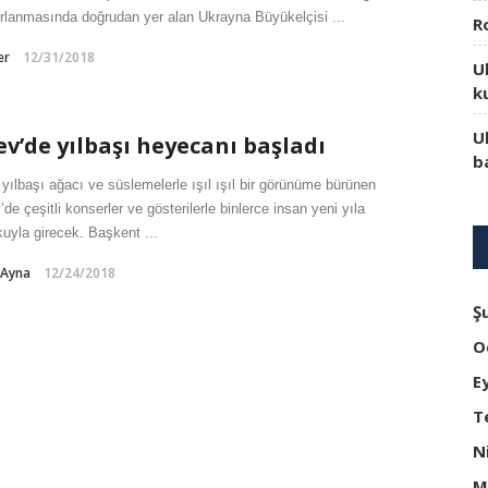
rlanmasında doğrudan yer alan Ukrayna Büyükelçisi ...
R
er
12/31/2018
U
k
U
ev’de yılbaşı heyecanı başladı
b
yılbaşı ağacı ve süslemelerle ışıl ışıl bir görünüme bürünen
’de çeşitli konserler ve gösterilerle binlerce insan yeni yıla
uyla girecek. Başkent ...
-Ayna
12/24/2018
Ş
O
E
T
N
M