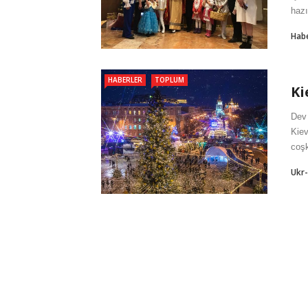
hazı
Hab
HABERLER
TOPLUM
Ki
Dev 
Kiev
coşk
Ukr