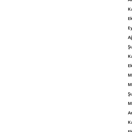
K
E
E
A
Ş
K
E
M
M
Ş
M
A
K
E