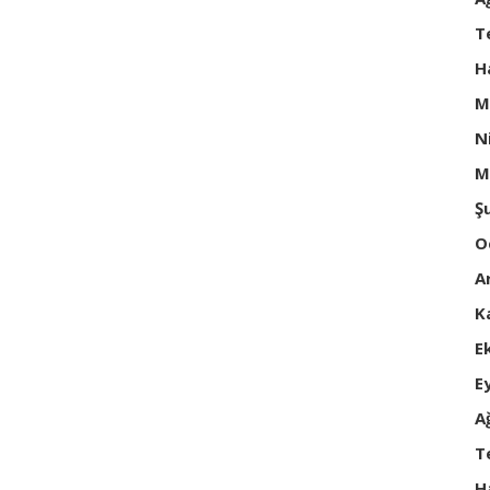
T
H
M
N
M
Ş
O
A
K
E
E
A
T
H