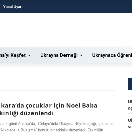
Yasal Uyarı
na’yı Keşfet
Ukrayna Derneği
Ukraynaca Öğren
U
kara’da çocuklar için Noel Baba
aç
kinliği düzenlendi
U
ralık günü Ankara’da, Türkiye’deki Ukrayna Büyükelçiliği, çocuklar
s
 “Nikolaos’la Buluşma” konulu bir etkinlik düzenledi. Etkinliğin