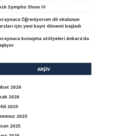
ock Sympho Show IV
kraynaca Öğreniyorum dil okulunun
ursları için yeni kayıt dönemi başladı
kraynaca konuşma atölyeleri Ankara’da
aşlıyor
ARŞIV
ubat 2026
cak 2026
ylül 2025
emmuz 2025
isan 2025
art 2025