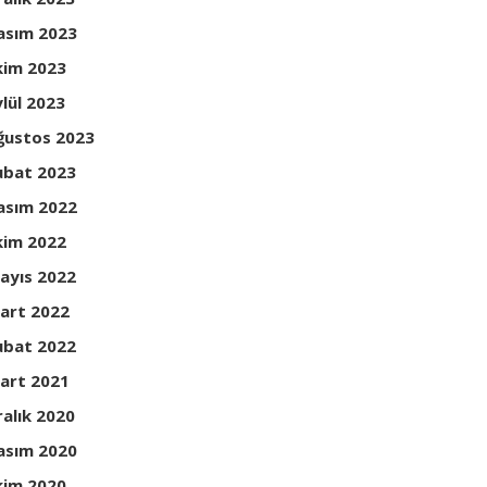
asım 2023
kim 2023
ylül 2023
ğustos 2023
ubat 2023
asım 2022
kim 2022
ayıs 2022
art 2022
ubat 2022
art 2021
ralık 2020
asım 2020
kim 2020