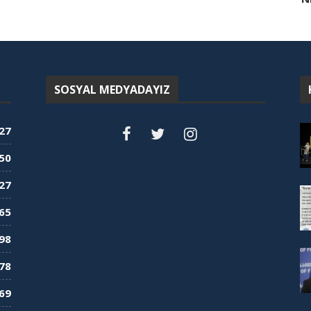
SOSYAL MEDYADAYIZ
27
50
27
65
98
78
69