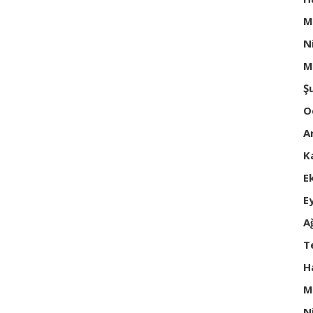
M
N
M
Ş
O
A
K
E
E
A
T
H
M
N