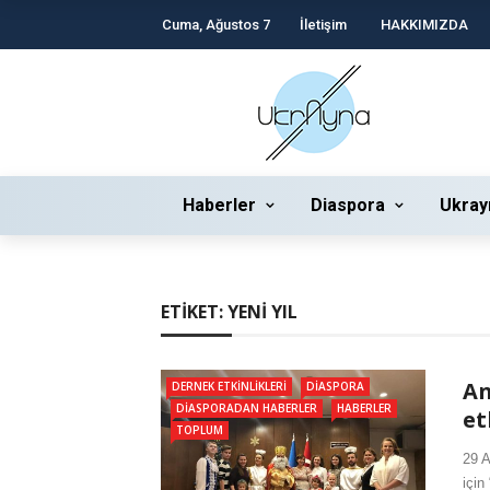
Cuma, Ağustos 7
İletişim
HAKKIMIZDA
Haberler
Diaspora
Ukray
ETIKET:
YENI YIL
An
DERNEK ETKINLIKLERI
DIASPORA
DIASPORADAN HABERLER
HABERLER
et
TOPLUM
29 A
için