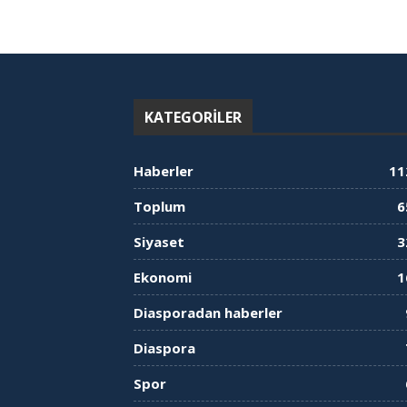
KATEGORILER
Haberler
11
Toplum
6
Siyaset
3
Ekonomi
1
Diasporadan haberler
Diaspora
Spor