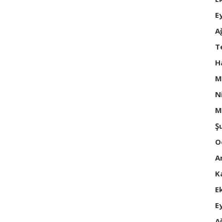
E
A
T
H
M
N
M
Ş
O
A
K
E
E
A