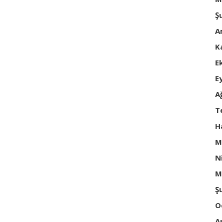
Ş
A
K
E
E
A
T
H
M
N
M
Ş
O
A