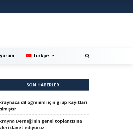
iyorum
Türkçe
SON HABERLER
kraynaca dil öğrenimi için grup kayıtları
ılmıştır
krayna Derneği’nin genel toplantısına
izleri davet ediyoruz