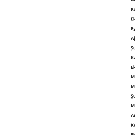
K
E
E
A
Ş
K
E
M
M
Ş
M
A
K
E