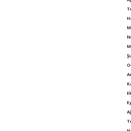
T
H
M
N
M
Ş
O
A
K
E
E
A
T
H