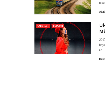
ülke
Atab
Uk
HABERLER
TOPLUM
Mü
2017
heye
ile 
Hab