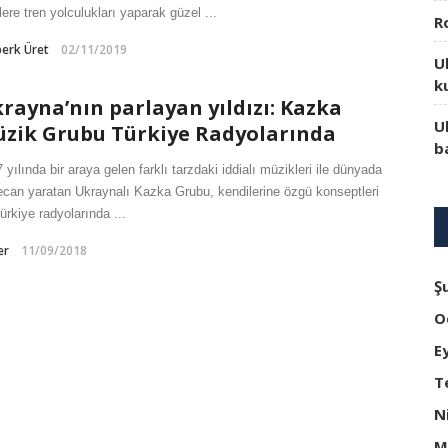
lere tren yolculukları yaparak güzel ...
R
erk Üret
02/11/2019
U
k
rayna’nın parlayan yıldızı: Kazka
U
zik Grubu Türkiye Radyolarında
b
 yılında bir araya gelen farklı tarzdaki iddialı müzikleri ile dünyada
can yaratan Ukraynalı Kazka Grubu, kendilerine özgü konseptleri
Türkiye radyolarında ...
er
11/09/2018
Ş
O
E
T
N
M