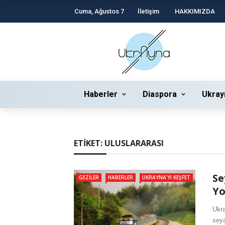
Cuma, Ağustos 7
İletişim
HAKKIMIZDA
Haberler
Diaspora
Ukray
ETIKET:
ULUSLARARASI
Se
GEZILER
HABERLER
UKRAYNA'YI KEŞFET
Yo
Ukra
seya