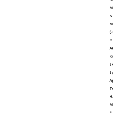
M
N
M
Ş
O
A
K
E
E
A
T
H
M
N