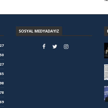
SOSYAL MEDYADAYIZ
27
50
27
65
98
78
69