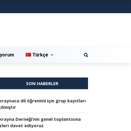
iyorum
Türkçe
SON HABERLER
kraynaca dil öğrenimi için grup kayıtları
ılmıştır
krayna Derneği’nin genel toplantısına
izleri davet ediyoruz