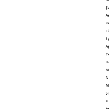
Ş
A
K
E
E
A
T
H
M
N
M
Ş
O
A