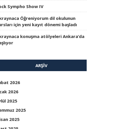
ock Sympho Show IV
kraynaca Öğreniyorum dil okulunun
ursları için yeni kayıt dönemi başladı
kraynaca konuşma atölyeleri Ankara’da
aşlıyor
ARŞIV
ubat 2026
cak 2026
ylül 2025
emmuz 2025
isan 2025
art 2025