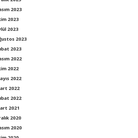
asım 2023
kim 2023
ylül 2023
ğustos 2023
ubat 2023
asım 2022
kim 2022
ayıs 2022
art 2022
ubat 2022
art 2021
ralık 2020
asım 2020
kim 2020