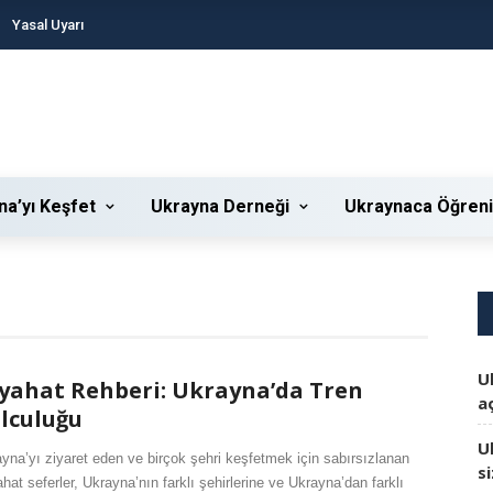
Yasal Uyarı
na’yı Keşfet
Ukrayna Derneği
Ukraynaca Öğren
U
yahat Rehberi: Ukrayna’da Tren
aç
lculuğu
U
yna’yı ziyaret eden ve birçok şehri keşfetmek için sabırsızlanan
s
hat seferler, Ukrayna’nın farklı şehirlerine ve Ukrayna’dan farklı