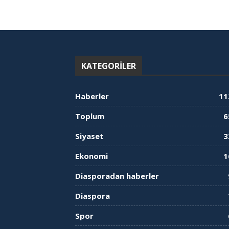
KATEGORILER
Haberler
11
Toplum
6
Siyaset
3
Ekonomi
1
Diasporadan haberler
Diaspora
Spor