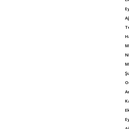
E
A
T
H
M
N
M
Ş
O
A
K
E
E
A