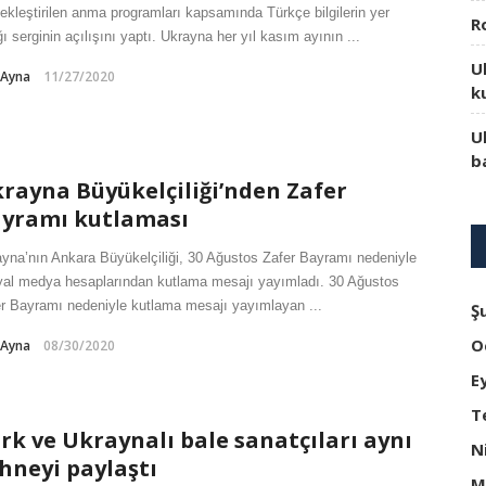
ekleştirilen anma programları kapsamında Türkçe bilgilerin yer
R
ğı serginin açılışını yaptı. Ukrayna her yıl kasım ayının ...
U
-Ayna
11/27/2020
k
U
b
rayna Büyükelçiliği’nden Zafer
yramı kutlaması
yna’nın Ankara Büyükelçiliği, 30 Ağustos Zafer Bayramı nedeniyle
al medya hesaplarından kutlama mesajı yayımladı. 30 Ağustos
r Bayramı nedeniyle kutlama mesajı yayımlayan ...
Ş
O
-Ayna
08/30/2020
E
T
rk ve Ukraynalı bale sanatçıları aynı
N
hneyi paylaştı
M