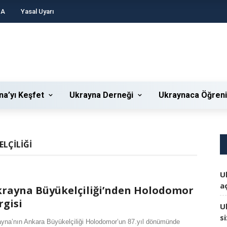
DA
Yasal Uyarı
na’yı Keşfet
Ukrayna Derneği
Ukraynaca Öğren
LÇILIĞI
U
aç
rayna Büyükelçiliği’nden Holodomor
rgisi
U
s
yna’nın Ankara Büyükelçiliği Holodomor’un 87.yıl dönümünde