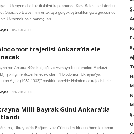
iye – Ukrayna dostluk ilişkileri kapsamında Kiev Balesi ile İstanbul
Ş
et Opera ve Balesi’ nin ortaklaşa gerçekleştirdikleri gala gecesinde
A
 ve Ukraynalı bale sanatçıları ...
K
-Ayna
05/03/2019
E
E
lodomor trajedisi Ankara’da ele
ınacak
A
T
yna’nın Ankara Büyükelçiliği ve Avrasya İncelemeleri Merkezi
M) işbirliği ile düzenlenecek olan, “Holodomor: Ukrayna’ya
H
tılan Açlık (1932-1933)” başlıklı panelde Holodomor trajedisi ele ...
M
-Ayna
11/28/2018
N
M
rayna Milli Bayrak Günü Ankara’da
Ş
tlandı
O
ğustos, Ukrayna’da Bağımsızlık Gününden bir gün önce kutlanan
A