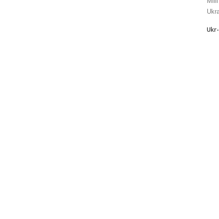
Mill
Ukra
Ukr