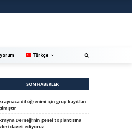
iyorum
Türkçe
SON HABERLER
kraynaca dil öğrenimi için grup kayıtları
ılmıştır
krayna Derneği’nin genel toplantısına
izleri davet ediyoruz