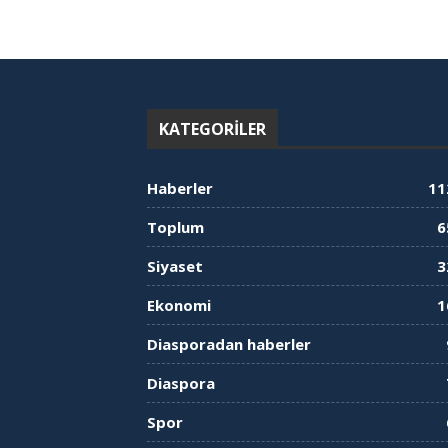
KATEGORILER
Haberler
11
Toplum
6
Siyaset
3
Ekonomi
1
Diasporadan haberler
Diaspora
Spor