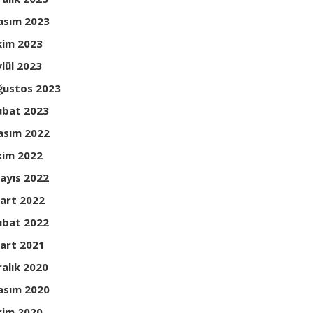
asım 2023
kim 2023
ylül 2023
ğustos 2023
ubat 2023
asım 2022
kim 2022
ayıs 2022
art 2022
ubat 2022
art 2021
ralık 2020
asım 2020
kim 2020