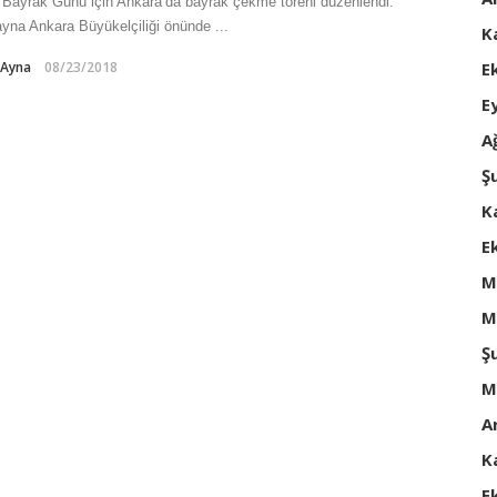
i Bayrak Günü için Ankara’da bayrak çekme töreni düzenlendi.
yna Ankara Büyükelçiliği önünde ...
K
E
-Ayna
08/23/2018
E
A
Ş
K
E
M
M
Ş
M
A
K
E