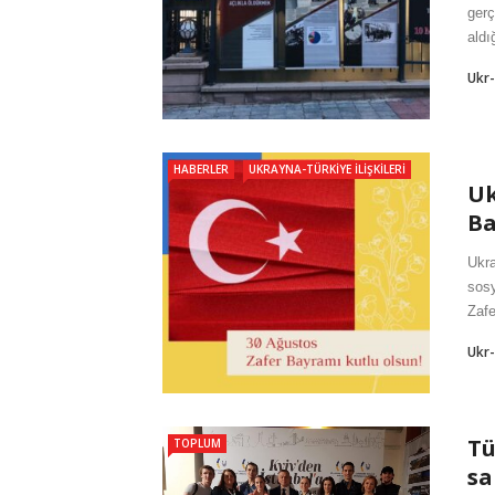
gerç
aldı
Ukr
HABERLER
UKRAYNA-TÜRKIYE İLIŞKILERI
Uk
Ba
Ukra
sosy
Zafe
Ukr
Tü
TOPLUM
sa