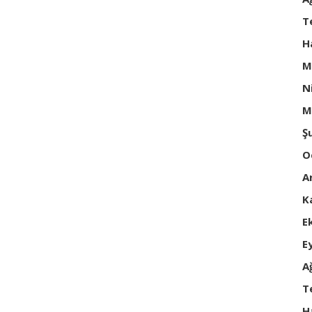
T
H
M
N
M
Ş
O
A
K
E
E
A
T
H