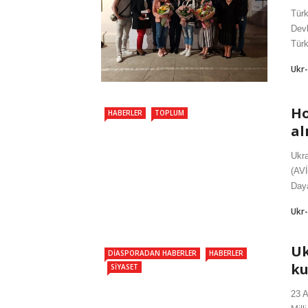
Türk
Devl
Türk
Ukr
Ho
HABERLER
TOPLUM
al
Ukra
(AVİ
Daya
Ukr
Uk
DIASPORADAN HABERLER
HABERLER
ku
SIYASET
23 A