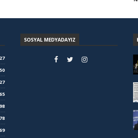
SOSYAL MEDYADAYIZ
27
50
27
65
98
78
69