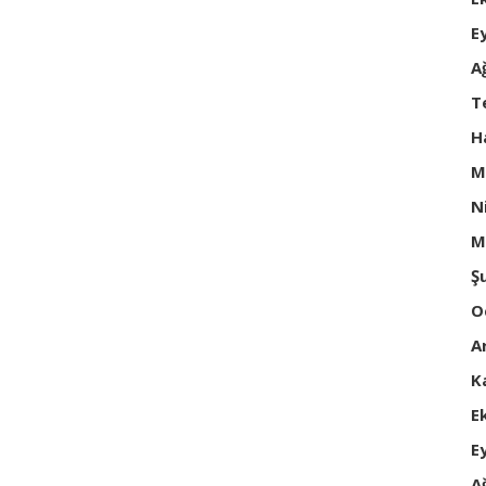
E
A
T
H
M
N
M
Ş
O
A
K
E
E
A