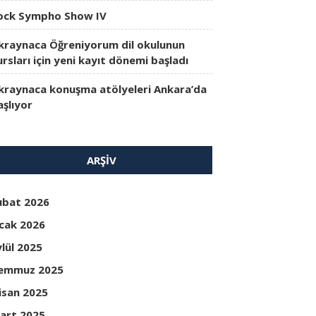
ock Sympho Show IV
kraynaca Öğreniyorum dil okulunun
ursları için yeni kayıt dönemi başladı
kraynaca konuşma atölyeleri Ankara’da
aşlıyor
ARŞIV
ubat 2026
cak 2026
ylül 2025
emmuz 2025
isan 2025
art 2025