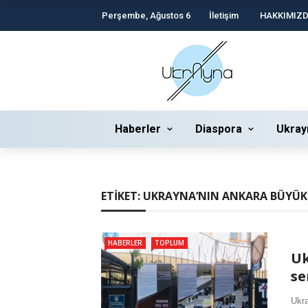
Perşembe, Ağustos 6
İletişim
HAKKIMIZ
Haberler
Diaspora
Ukray
ETIKET:
UKRAYNA’NIN ANKARA BÜYÜKE
HABERLER
TOPLUM
Uk
se
Ukra