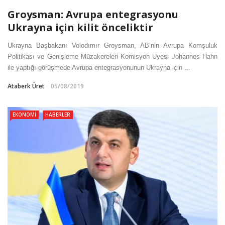
Groysman: Avrupa entegrasyonu
Ukrayna için kilit önceliktir
Ukrayna Başbakanı Volodımır Groysman, AB’nin Avrupa Komşuluk
Politikası ve Genişleme Müzakereleri Komisyon Üyesi Johannes Hahn
ile yaptığı görüşmede Avrupa entegrasyonunun Ukrayna için ...
Ataberk Üret
05/08/2019
EKONOMI
HABERLER