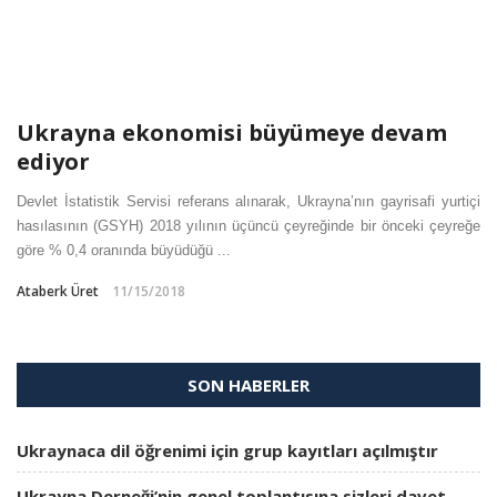
Ukrayna ekonomisi büyümeye devam
ediyor
Devlet İstatistik Servisi referans alınarak, Ukrayna’nın gayrisafi yurtiçi
hasılasının (GSYH) 2018 yılının üçüncü çeyreğinde bir önceki çeyreğe
göre % 0,4 oranında büyüdüğü ...
Ataberk Üret
11/15/2018
SON HABERLER
Ukraynaca dil öğrenimi için grup kayıtları açılmıştır
Ukrayna Derneği’nin genel toplantısına sizleri davet