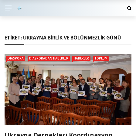
ETIKET:
UKRAYNA BIRLIK VE BÖLÜNMEZLIK GÜNÜ
DIASPORA
DIASPORADAN HABERLER
HABERLER
TOPLUM
Ukrayna Dernekleri Koordinasyon