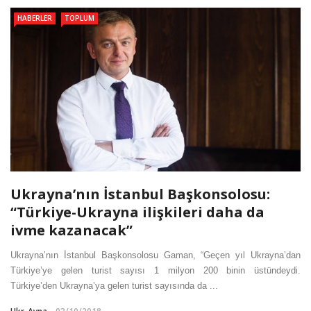
HABERLER
TOPLUM
Ukrayna’nın İstanbul Başkonsolosu:
“Türkiye-Ukrayna ilişkileri daha da
ivme kazanacak”
Ukrayna’nın İstanbul Başkonsolosu Gaman, “Geçen yıl Ukrayna’dan
Türkiye’ye gelen turist sayısı 1 milyon 200 binin üstündeydi.
Türkiye’den Ukrayna’ya gelen turist sayısında da ...