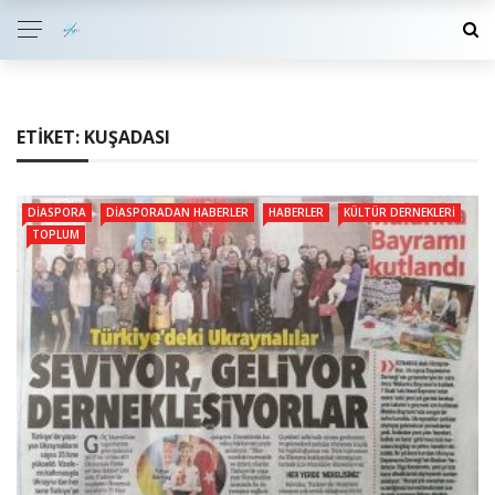
ETIKET:
KUŞADASI
DIASPORA
DIASPORADAN HABERLER
HABERLER
KÜLTÜR DERNEKLERI
TOPLUM