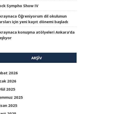
ock Sympho Show IV
kraynaca Öğreniyorum dil okulunun
ursları için yeni kayıt dönemi başladı
kraynaca konuşma atölyeleri Ankara’da
aşlıyor
ARŞIV
ubat 2026
cak 2026
ylül 2025
emmuz 2025
isan 2025
art 2025