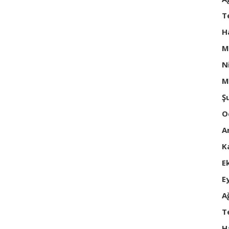
T
H
M
N
M
Ş
O
A
K
E
E
A
T
H