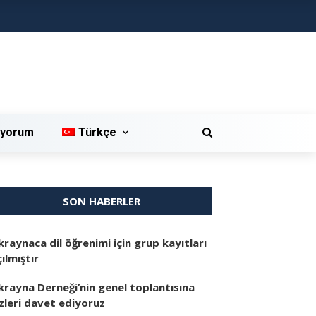
iyorum
Türkçe
SON HABERLER
kraynaca dil öğrenimi için grup kayıtları
ılmıştır
krayna Derneği’nin genel toplantısına
izleri davet ediyoruz