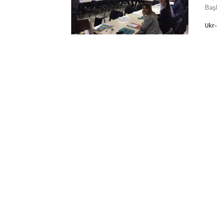
Başk
Ukr