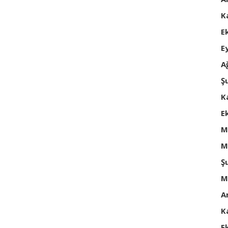
K
E
E
A
Ş
K
E
M
M
Ş
M
A
K
E