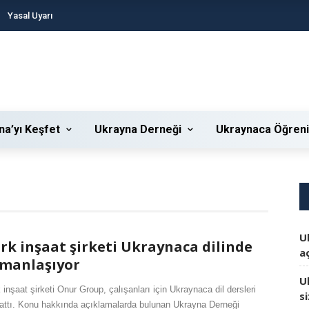
Yasal Uyarı
na’yı Keşfet
Ukrayna Derneği
Ukraynaca Öğren
U
rk inşaat şirketi Ukraynaca dilinde
aç
manlaşıyor
U
 inşaat şirketi Onur Group, çalışanları için Ukraynaca dil dersleri
s
attı. Konu hakkında açıklamalarda bulunan Ukrayna Derneği