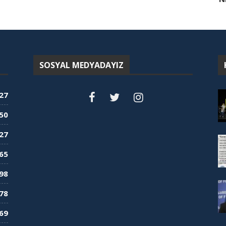
SOSYAL MEDYADAYIZ
27
50
27
65
98
78
69