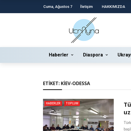
Cuma, Ağustos 7
İletişim
HAKKIMIZDA
Haberler
Diaspora
Ukray
ETIKET:
KIEV-ODESSA
Tü
HABERLER
TOPLUM
uz
Türk
başl