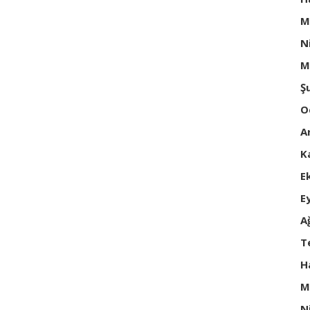
M
N
M
Ş
O
A
K
E
E
A
T
H
M
N