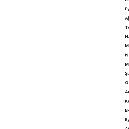
E
A
T
H
M
N
M
Ş
O
A
K
E
E
A