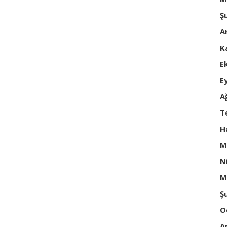
Ş
A
K
E
E
A
T
H
M
N
M
Ş
O
A