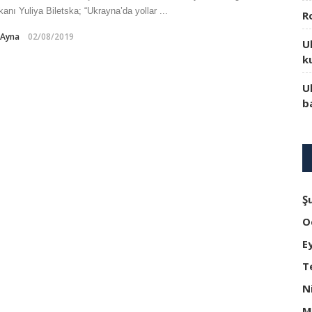
anı Yuliya Biletska; “Ukrayna’da yollar ...
R
-Ayna
02/08/2019
U
k
U
b
Ş
O
E
T
N
M