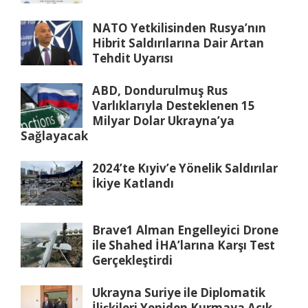
NATO Yetkilisinden Rusya’nın
Hibrit Saldırılarına Dair Artan
Tehdit Uyarısı
ABD, Dondurulmuş Rus
Varlıklarıyla Desteklenen 15
Milyar Dolar Ukrayna’ya
Sağlayacak
2024’te Kıyiv’e Yönelik Saldırılar
İkiye Katlandı
Brave1 Alman Engelleyici Drone
ile Shahed İHA’larına Karşı Test
Gerçekleştirdi
Ukrayna Suriye ile Diplomatik
İlişkileri Yeniden Kurmaya Açık