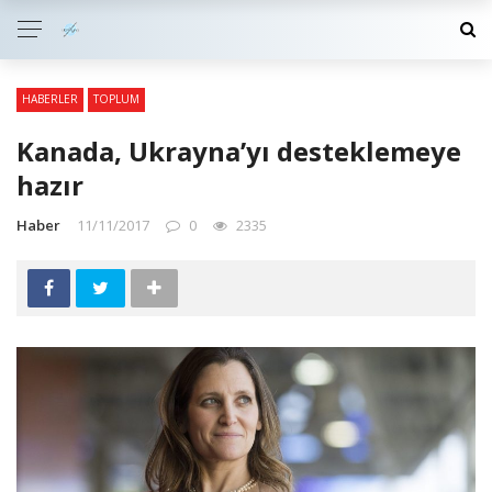
HABERLER
TOPLUM
Kanada, Ukrayna’yı desteklemeye
hazır
Haber
11/11/2017
0
2335