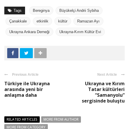
Tags
Bereginya
Büyükelçi Andrii Sybiha
Çanakkale
etkinlik
kültür
Ramazan Ayı
Ukrayna Ankara Derneği
Ukrayna-Kırım Kültür Evi
Previous Article
Next Article
Türkiye ile Ukrayna
Ukrayna ve Kırım
arasında yeni bir
Tatar kültürleri
anlaşma daha
“Samanyolu”
sergisinde buluştu
RELATED ARTICLES
MORE FROM AUTHOR
MORE FROM CATEGORY