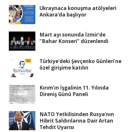
Ukraynaca konuşma atölyeleri
Ankara’da başlıyor
Mart ayı sonunda İzmir’de
“Bahar Konseri” düzenlendi
Türkiye’deki Şevçenko Günleri’ne
özel girişime katılın
Kırım’ın İşgalinin 11. Yılında
Direniş Günü Paneli
NATO Yetkilisinden Rusya’nın
Hibrit Saldırılarına Dair Artan
Tehdit Uyarısı