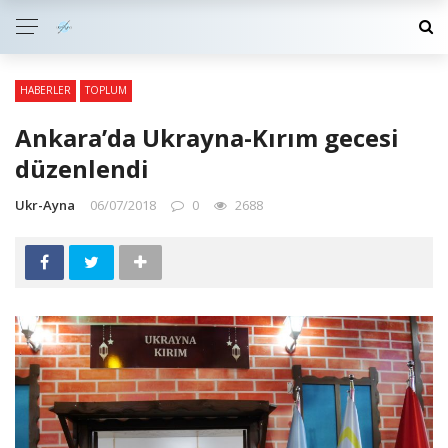
HABERLER
TOPLUM
Ankara’da Ukrayna-Kırım gecesi
düzenlendi
Ukr-Ayna
06/07/2018
0
2688