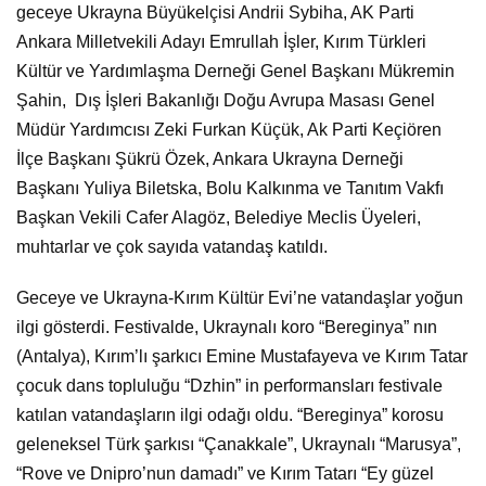
geceye Ukrayna Büyükelçisi Andrii Sybiha, AK Parti
Ankara Milletvekili Adayı Emrullah İşler, Kırım Türkleri
Kültür ve Yardımlaşma Derneği Genel Başkanı Mükremin
Şahin, Dış İşleri Bakanlığı Doğu Avrupa Masası Genel
Müdür Yardımcısı Zeki Furkan Küçük, Ak Parti Keçiören
İlçe Başkanı Şükrü Özek, Ankara Ukrayna Derneği
Başkanı Yuliya Biletska, Bolu Kalkınma ve Tanıtım Vakfı
Başkan Vekili Cafer Alagöz, Belediye Meclis Üyeleri,
muhtarlar ve çok sayıda vatandaş katıldı.
Geceye ve Ukrayna-Kırım Kültür Evi’ne vatandaşlar yoğun
ilgi gösterdi. Festivalde, Ukraynalı koro “Bereginya” nın
(Antalya), Kırım’lı şarkıcı Emine Mustafayeva ve Kırım Tatar
çocuk dans topluluğu “Dzhin” in performansları festivale
katılan vatandaşların ilgi odağı oldu. “Bereginya” korosu
geleneksel Türk şarkısı “Çanakkale”, Ukraynalı “Marusya”,
“Rove ve Dnipro’nun damadı” ve Kırım Tatarı “Ey güzel