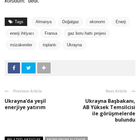
korudum
.”
dedi.
Tags
Almanya
Doğalgaz
ekonomi
Enerji
enerji ihtiyacı
Fransa
gaz boru hattı projesi
müzakereler
toplantı
Ukrayna
Previous Article
Next Article
Ukrayna’da yeşil
Ukrayna Başbakanı,
enerjiye yatırım
AB Yüksek Temsilcisi
ile görüşmelerde
bulundu
RELATED ARTICLES
MORE FROM AUTHOR