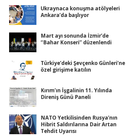
Ukraynaca konuşma atölyeleri
Ankara’da başlıyor
Mart ayı sonunda İzmir’de
“Bahar Konseri” düzenlendi
Türkiye’deki Şevçenko Günleri’ne
özel girişime katılın
Kırım’ın İşgalinin 11. Yılında
Direniş Günü Paneli
NATO Yetkilisinden Rusya’nın
Hibrit Saldırılarına Dair Artan
Tehdit Uyarısı