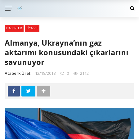
HABERLER
SIYASET
Almanya, Ukrayna’nın gaz
aktarımı konusundaki çıkarlarını
savunuyor
Ataberk Üret
12/18/2018
0
2112