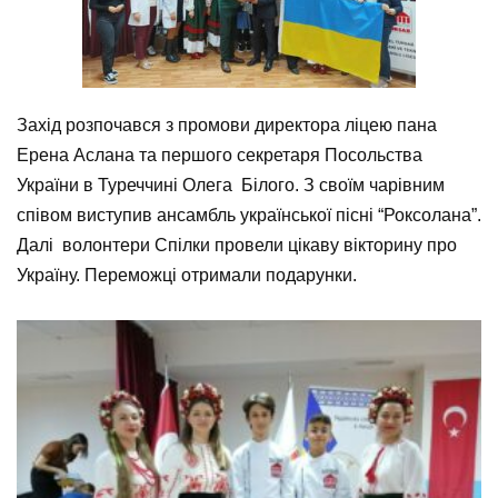
Захід розпочався з промови директора ліцею пана
Ерена Аслана та першого секретаря Посольства
України в Туреччині Олега Білого. З своїм чарівним
співом виступив ансамбль української пісні “Роксолана”.
Далі волонтери Cпілки провели цікаву вікторину про
Україну. Переможці отримали подарунки.