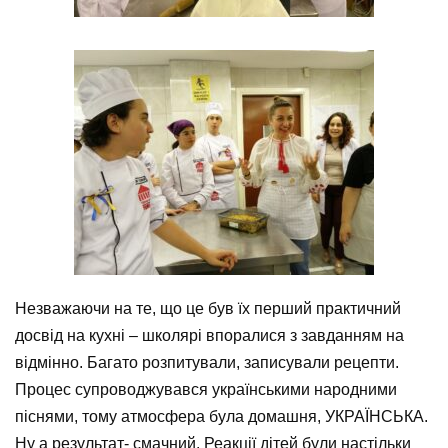
Незважаючи на те, що це був їх перший практичний
досвід на кухні – школярі впоралися з завданням на
відмінно. Багато розпитували, записували рецепти.
Процес супроводжувався українськими народними
піснями, тому атмосфера була домашня, УКРАЇНСЬКА.
Ну а результат- смачний. Реакції дітей були настільки