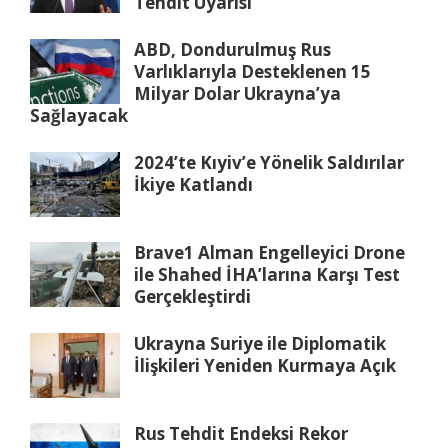
Tehdit Uyarısı
ABD, Dondurulmuş Rus
Varlıklarıyla Desteklenen 15
Milyar Dolar Ukrayna’ya
Sağlayacak
2024’te Kıyiv’e Yönelik Saldırılar
İkiye Katlandı
Brave1 Alman Engelleyici Drone
ile Shahed İHA’larına Karşı Test
Gerçekleştirdi
Ukrayna Suriye ile Diplomatik
İlişkileri Yeniden Kurmaya Açık
Rus Tehdit Endeksi Rekor