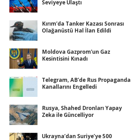
Seviyeye Ulaştı
Kırım’da Tanker Kazası Sonrası
Olağanüstü Hal İlan Edildi
Moldova Gazprom’un Gaz
Kesintisini Kınadı
Telegram, AB’de Rus Propaganda
Kanallarını Engelledi
Rusya, Shahed Dronları Yapay
Zeka ile Güncelliyor
Ukrayna’dan Suriye’ye 500