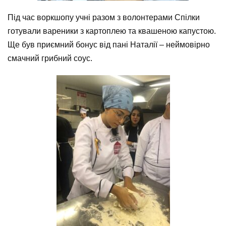
Під час воркшопу учні разом з волонтерами Спілки
готували вареники з картоплею та квашеною капустою.
Ще був приємний бонус від пані Наталії – неймовірно
смачний грибний соус.