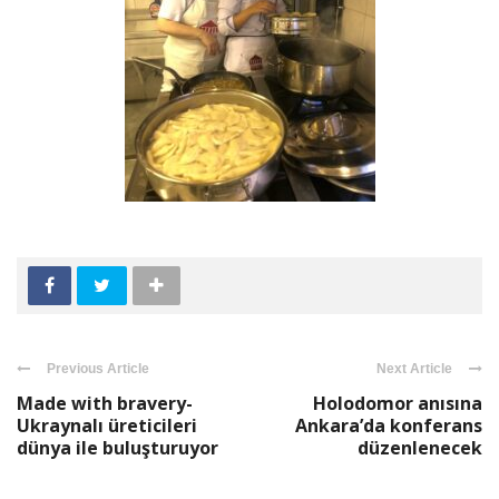
Previous Article
Next Article
Made with bravery-
Holodomor anısına
Ukraynalı üreticileri
Ankara’da konferans
dünya ile buluşturuyor
düzenlenecek