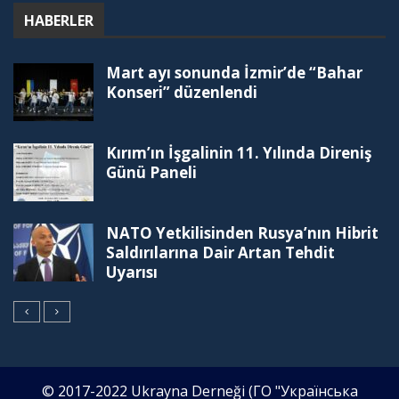
HABERLER
Mart ayı sonunda İzmir’de “Bahar
Konseri” düzenlendi
Kırım’ın İşgalinin 11. Yılında Direniş
Günü Paneli
NATO Yetkilisinden Rusya’nın Hibrit
Saldırılarına Dair Artan Tehdit
Uyarısı
© 2017-2022 Ukrayna Derneği (ГО "Українська