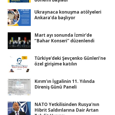
Ukraynaca konuşma atölyeleri
Ankara’da başlıyor
Mart ayı sonunda İzmir’de
“Bahar Konseri” düzenlendi
Türkiye’deki Şevçenko Günleri’ne
özel girişime katılın
Kırım’ın İşgalinin 11. Yılında
Direniş Günü Paneli
NATO Yetkilisinden Rusya’nın
Hibrit Saldırılarına Dair Artan