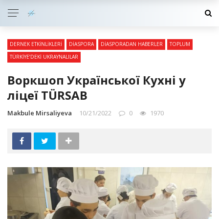
DERNEK ETKINLIKLERI
DIASPORA
DIASPORADAN HABERLER
TOPLUM
TÜRKIYE’DEKI UKRAYNALILAR
Воркшоп Української Кухні у
ліцеї TÜRSAB
Makbule Mirsaliyeva
10/21/2022
0
1970