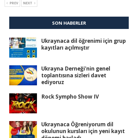
PREV
NEXT
SON HABERLER
Ukraynaca dil öğrenimi için grup
kayıtları açılmıştır
Ukrayna Derneği’nin genel
toplantısına sizleri davet
ediyoruz
Rock Sympho Show IV
Ukraynaca Öğreniyorum dil
okulunun kursları için yeni kayıt
dönemi başladı