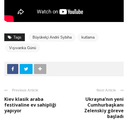
Tags
Büyükelçi Andrii Sybiha
kutlama
Vışıvanka Günü
Previous Article
Next Article
Kiev klasik araba
Ukrayna’nın yeni
festivaline ev sahipliği
Cumhurbaşkanı
yapıyor
Zelenskiy göreve
başladı