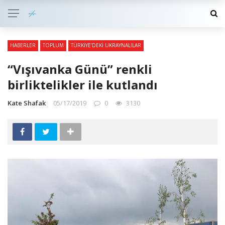
HABERLER
TOPLUM
TÜRKIYE’DEKI UKRAYNALILAR
“Vışıvanka Günü” renkli
birliktelikler ile kutlandı
Kate Shafak
05/17/2019
0
3130