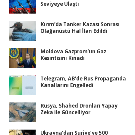
Seviyeye Ulaştı
Kırım’da Tanker Kazası Sonrası
Olağanüstü Hal İlan Edildi
Moldova Gazprom’un Gaz
Kesintisini Kınadı
Telegram, AB’de Rus Propaganda
Kanallarını Engelledi
Rusya, Shahed Dronları Yapay
Zeka ile Güncelliyor
Ukrayna’dan Suriye’ye 500