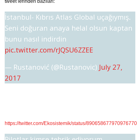
tweet’lerinden bazıları:
İstanbul- Kıbrıs Atlas Global uçağıymış.
Seni doğuran anaya helal olsun kaptan
bunu nasıl indirdin
pic.twitter.com/rJQSU6ZZEE
— Rustanović (@Rustanovic)
July 27,
2017
https://twitter.com/Ekosistemik/status/890658677970976770
Pilotlar kimse tebrik ediyorum