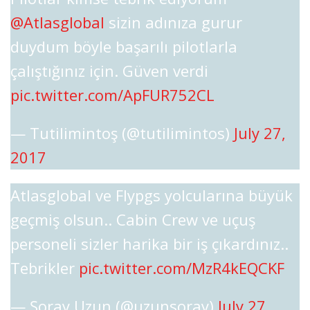
@Atlasglobal
sizin adınıza gurur
duydum böyle başarılı pilotlarla
çalıştığınız için. Güven verdi
pic.twitter.com/ApFUR752CL
— Tutilimintoş (@tutilimintos)
July 27,
2017
Atlasglobal ve Flypgs yolcularına büyük
geçmiş olsun.. Cabin Crew ve uçuş
personeli sizler harika bir iş çıkardınız..
Tebrikler
pic.twitter.com/MzR4kEQCKF
— Şoray Uzun (@uzunsoray)
July 27,