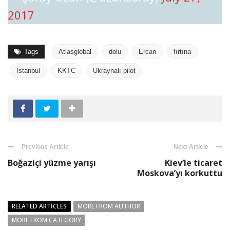
2017
Tags
Atlasglobal
dolu
Ercan
fırtına
Istanbul
KKTC
Ukraynalı pilot
Previous Article
Next Article
Boğaziçi yüzme yarışı
Kiev’le ticaret
Moskova’yı korkuttu
RELATED ARTICLES
MORE FROM AUTHOR
MORE FROM CATEGORY